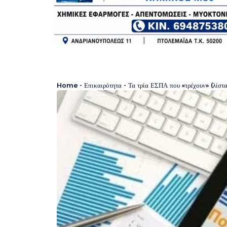
Home
-
Επικαιρότητα
-
Τα τρία ΕΣΠΑ που «τρέχουν» (λίστ