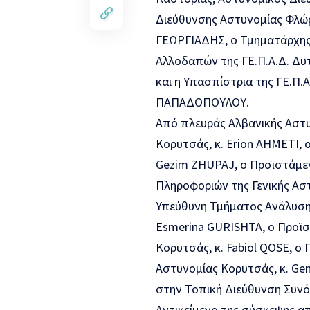
Διεύθυνσης Αστυνομίας Φλώρ
ΓΕΩΡΓΙΑΔΗΣ, ο Τμηματάρχης 
Αλλοδαπών της ΓΕ.Π.Α.Δ. Δυ
και η Υπασπίστρια της ΓΕ.Π.
ΠΑΠΑΔΟΠΟΥΛΟΥ.
Από πλευράς Αλβανικής Αστυ
Κορυτσάς, κ. Erion AHMETI, 
Gezim ZHUPAJ, ο Προϊστάμεν
Πληροφοριών της Γενικής Αστ
Υπεύθυνη Τμήματος Ανάλυσης
Esmerina GURISHTA, ο Προϊσ
Κορυτσάς, κ. Fabiol QOSE, 
Αστυνομίας Κορυτσάς, κ. Ge
στην Τοπική Διεύθυνση Συνό
Αντικείμενο της σύσκεψης α