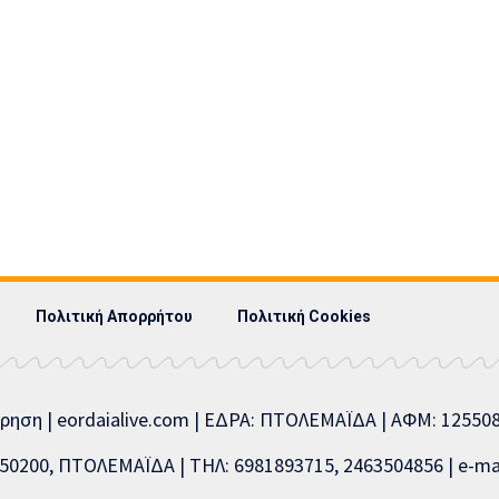
Πολιτική Απορρήτου
Πολιτική Cookies
ίρηση | eordaialive.com | ΕΔΡΑ: ΠΤΟΛΕΜΑΪΔΑ | ΑΦΜ: 1255
0200, ΠΤΟΛΕΜΑΪΔΑ | ΤΗΛ: 6981893715, 2463504856 | e-mai