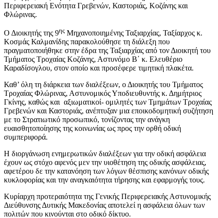
Περιφερειακή Ενότητα Γρεβενών, Καστοριάς, Κοζάνης και
Φλώρινας.
ης
Ο Διοικητής της 9
Μηχανοποιημένης Ταξιαρχίας, Ταξίαρχος κ.
Κοσμάς Καλμανίδης παρακολούθησε τη διάλεξη που
πραγματοποιήθηκε στην έδρα της Ταξιαρχίας από τον Διοικητή του
Τμήματος Τροχαίας Κοζάνης, Αστυνόμο Β΄ κ. Ελευθέριο
Καραδίσογλου, στον οποίο και προσέφερε τιμητική πλακέτα.
Καθ’ όλη τη διάρκεια των διαλέξεων, ο Διοικητής του Τμήματος
Τροχαίας Φλώρινας, Αστυνομικός Υποδιευθυντής κ. Δημήτριος
Γκίνης, καθώς και αξιωματικοί- ομιλητές των Τμημάτων Τροχαίας
Γρεβενών και Καστοριάς, ανέπτυξαν μια εποικοδομητική συζήτηση
με το Στρατιωτικό προσωπικό, τονίζοντας την ανάγκη
ευαισθητοποίησης της κοινωνίας ως προς την ορθή οδική
συμπεριφορά.
Η διοργάνωση ενημερωτικών διαλέξεων για την οδική ασφάλεια
έχουν ως στόχο αφενός μεν την υιοθέτηση της οδικής ασφάλειας,
αφετέρου δε την κατανόηση των λόγων θέσπισης κανόνων οδικής
κυκλοφορίας και την αναγκαιότητα τήρησης και εφαρμογής τους.
Κυρίαρχη προτεραιότητα της Γενικής Περιφερειακής Αστυνομικής
Διεύθυνσης Δυτικής Μακεδονίας αποτελεί η ασφάλεια όλων των
πολιτών που κινούνται στο οδικό δίκτυο.