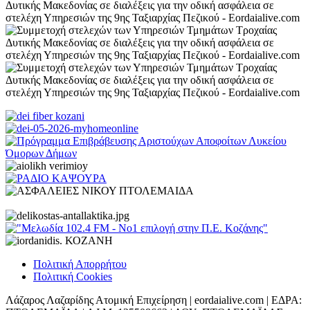
Πολιτική Απορρήτου
Πολιτική Cookies
Λάζαρος Λαζαρίδης Ατομική Επιχείρηση | eordaialive.com | ΕΔΡΑ: