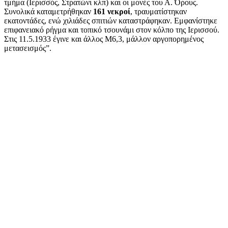
τμήμα (Ιερισσός, Στρατώνι κλπ) και οι μονές του Α. Όρους.
Συνολικά καταμετρήθηκαν
161 νεκροί
, τραυματίστηκαν
εκατοντάδες, ενώ χιλιάδες σπιτιών καταστράφηκαν. Εμφανίστηκε
επιφανειακό ρήγμα και τοπικό τσουνάμι στον κόλπο της Ιερισσού.
Στις 11.5.1933 έγινε και άλλος Μ6,3, μάλλον αργοπορημένος
μετασεισμός”.