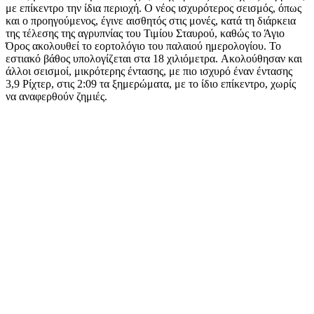
με επίκεντρο την ίδια περιοχή. Ο νέος ισχυρότερος σεισμός, όπως
και ο προηγούμενος, έγινε αισθητός στις μονές, κατά τη διάρκεια
της τέλεσης της αγρυπνίας του Τιμίου Σταυρού, καθώς το Άγιο
Όρος ακολουθεί το εορτολόγιο του παλαιού ημερολογίου. Το
εστιακό βάθος υπολογίζεται στα 18 χιλιόμετρα. Ακολούθησαν και
άλλοι σεισμοί, μικρότερης έντασης, με πιο ισχυρό έναν έντασης
3,9 Ρίχτερ, στις 2:09 τα ξημερώματα, με το ίδιο επίκεντρο, χωρίς
να αναφερθούν ζημιές.