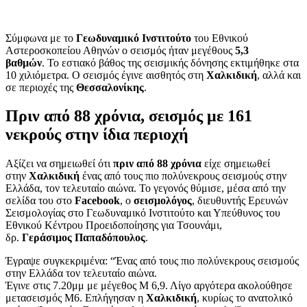
Σύμφωνα με το
Γεωδυναμικό Ινστιτούτο
του Εθνικού
Αστεροσκοπείου Αθηνών ο σεισμός ήταν μεγέθους
5,3
βαθμών
. Το εστιακό βάθος της σεισμικής δόνησης εκτιμήθηκε στα
10 χιλιόμετρα. Ο σεισμός έγινε αισθητός στη
Χαλκιδική
, αλλά και
σε περιοχές της
Θεσσαλονίκης
.
Πριν από 88 χρόνια, σεισμός με 161
νεκρούς στην ίδια περιοχή
Αξίζει να σημειωθεί ότι
πριν από 88 χρόνια
είχε σημειωθεί
στην
Χαλκιδική
ένας από τους πιο πολύνεκρους σεισμούς στην
Ελλάδα, τον τελευταίο αιώνα. Το γεγονός θύμισε, μέσα από την
σελίδα του στο
Facebook
, ο
σεισμολόγος
, διευθυντής Ερευνών
Σεισμολογίας στο Γεωδυναμικό Ινστιτούτο και Υπεύθυνος του
Εθνικού Κέντρου Προειδοποίησης για Τσουνάμι,
δρ.
Γεράσιμος
Παπαδόπουλος
.
Έγραψε συγκεκριμένα: “Ένας από τους πιο πολύνεκρους σεισμούς
στην Ελλάδα τον τελευταίο αιώνα.
Έγινε στις 7.20μμ με μέγεθος Μ 6,9. Λίγο αργότερα ακολούθησε
μετασεισμός Μ6. Επλήγησαν η
Χαλκιδική
, κυρίως το ανατολικό