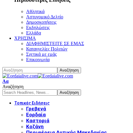
Αθλητικά
Αστυνομικό Δελτίο
Δημοσκοπήσεις
Εκδηλώσεις
Ελλάδα
ΧΡΗΣΙΜΑ
ΔΙΑΦΗΜΙΣΤΕΙΤΕ ΣΕ ΕΜΑΣ
Καταγγελίες Πολιτών
Σχετικά με εμάς
Επικοινωνία
Font
Αα
Resizer
Αναζήτηση
Τοπικές Ειδήσεις
Γρεβενά
Εορδαία
Καστοριά
Κοζάνη
Περιφέρεια Δυτικής Μακεδονίας