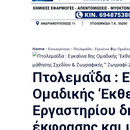
Home
-
Επικαιρότητα
-
Πτολεμαΐδα : Εγκαίνια 8ης Ομαδικής ‘Εκθεσης
Πτολεμαΐδα : Ε
Ομαδικής ‘Εκθ
Εργαστηρίου δ
έκφρασης και 