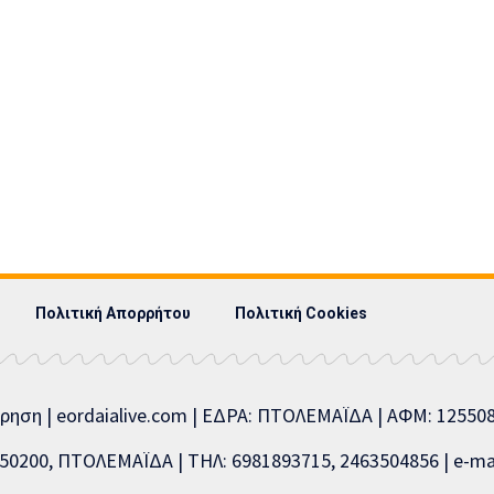
Πολιτική Απορρήτου
Πολιτική Cookies
ίρηση | eordaialive.com | ΕΔΡΑ: ΠΤΟΛΕΜΑΪΔΑ | ΑΦΜ: 1255
0200, ΠΤΟΛΕΜΑΪΔΑ | ΤΗΛ: 6981893715, 2463504856 | e-mai