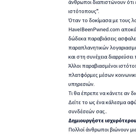
άνθρωποι διαπιστώνουν ότι 
ιστότοπους”.
Όταν το δοκίμασα με τους λ
HaveIBeenPwned.com αποκάλ
δώδεκα παραβιάσεις ασφαλεί
παραπλανητικών λογαριασμώ
και στη συνέχεια διαρρεύσε
Άλλοι παραβιασμένοι ιστότο
πλατφόρμες μέσων κοινωνικ
υπηρεσιών.
Τι θα έπρεπε να κάνετε αν δ
Δείτε το ως ένα κάλεσμα αφύ
συνδέσεών σας..
Δημιουργήστε ισχυρότερο
Πολλοί άνθρωποι βιώνουν μι