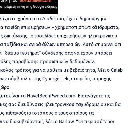
ελάχιστο χρόνο στο
Διαδίκτυο
, έχετε δημιουργήσει
α τα είδη επιχειρήσεων – χρηματοπιστωτικά ιδρύματα,
ς δικτύωσης, ιστοσελίδες επιχειρήσεων ηλεκτρονικού
α ταξίδια και σειρά άλλων υπηρεσιών. Αυτό σημαίνει ότι
 τα “διαπιστευτήρια” σύνδεσης σας να έχουν υπάρξει
εγάλης παραβίασης προσωπικών δεδομένων.
κολος τρόπος για να μάθετε με βεβαιότητα, λέει ο Caleb
νων σύμβουλος της CynergisTek, εταιρείας παροχής
χώρο.
ξετε είναι το HaveIBeenPwned.com. Εισαγάγετε τις
κές σας διευθύνσεις ηλεκτρονικού ταχυδρομείου και θα
ους πιθανούς ιστοτόπους στους οποίους τα
 να διακυβεύονται”, λέει ο Barlow. “Οι περισσότεροι