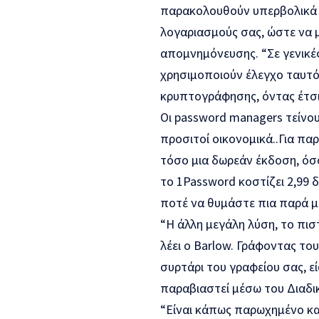
παρακολουθούν υπερβολικά 
λογαριασμούς σας, ώστε να μ
απομνημόνευσης. “Σε γενικές
χρησιμοποιούν έλεγχο ταυτ
κρυπτογράφησης, όντας έτσι 
Οι password managers τείνου
προσιτοί οικονομικά..Για πα
τόσο μια δωρεάν έκδοση, όσ
το 1Password κοστίζει 2,99 
ποτέ να θυμάστε πια παρά 
“Η άλλη μεγάλη λύση, το πιστ
λέει ο Barlow. Γράφοντας τ
συρτάρι του γραφείου σας, ε
παραβιαστεί μέσω του Διαδι
“Είναι κάπως παρωχημένο και 