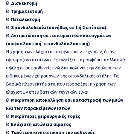
Ø
Δισκεκτομή
Ø
Τρηματεκτομή
Ø
Πεταλεκτομή
Ø
Σπονδυλοδεσία (συνήθως σε 1 ή 2 επίπεδα)
Ø
Αντιμετώπιση οστεοπορωτικών καταγμάτων
(κυφοπλαστική- σπονδυλοπλαστική)
Η χρήση των ελάχιστα επεμβατικών τεχνικών, όταν
εφαρμόζονται οι σωστές ενδείξεις, προσφέρει πολλαπλά
οφέλη στους ασθενείς ενώ διευκολύνει την δουλειά των
ειδικευμένων χειρουργών της σπονδυλικής στήλης. Τα
βασικά πλεονεκτήματα που προσφέρει η χρήση των
ελάχιστων επεμβατικών τεχνικών είναι:
Ø
Μικρότερη αποκόλληση και καταστροφή των μυών
και των παρακείμενων ιστών
Ø
Μικρότερες χειρουργικές τομές
Ø
Ελάχιστη απώλεια αίματος
Ø
Ταχύτερη κινητοποίηση του ασθενούς