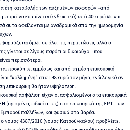
α έτη καταβολής των αυξημένων εισφορών –από
 μπορεί να κυμαίνεται (ενδεικτικά) από 40 ευρώ ως και
οσά αυτά οφείλονται με αναδρομικά από την ημερομηνία
ύχων.
εφαρμόζεται όμως σε όλες τις περιπτώσεις αλλά ο
 γίνεται σε λίγους παρότι οι δικαιούχοι -που
είναι περισσότεροι.
ται προκύπτει εμμέσως και από τη μέση επικουρική
ναι “κολλημένη” στα 198 ευρώ τον μήνα, ενώ λογικά αν
ση επικουρική θα ήταν υψηλότερη.
κουρική ασφάλιση είχαν οι ασφαλισμένοι στα επικουρικά
Η (ορισμένες ειδικότητες) στο επικουρικό της ΕΡΤ, των
 Εμποροϋπαλλήλων, και φυσικά στα βαρέα.
ς, ο νόμος 4387/2016 (νόμος Κατρούγκαλου) προβλέπει
τελεστή 0,075% για κάθε έτος και για κάθε μια μονάδα