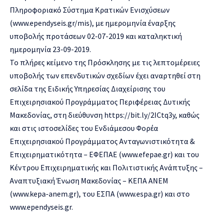
Πληροφοριακό Σύστημα Κρατικών Ενισχύσεων
(www.ependyseis.gr/mis), με ημερομηνία έναρξης
υποβολής προτάσεων 02-07-2019 και καταληκτική
ημερομηνία 23-09-2019.
Το πλήρες κείμενο της Πρόσκλησης με τις λεπτομέρειες
υποβολής των επενδυτικών σχεδίων έχει αναρτηθεί στη
σελίδα της Ειδικής Υπηρεσίας Διαχείρισης του
Επιχειρησιακού Προγράμματος Περιφέρειας Δυτικής
Μακεδονίας, στη διεύθυνση https://bit.ly/2ICtq3y, καθώς
και στις ιστοσελίδες του Ενδιάμεσου Φορέα
Επιχειρησιακού Προγράμματος Ανταγωνιστικότητα &
Επιχειρηματικότητα – ΕΦΕΠΑΕ (www.efepae.gr) και του
Κέντρου Επιχειρηματικής και Πολιτιστικής Ανάπτυξης –
Αναπτυξιακή Ένωση Μακεδονίας – ΚΕΠΑ ΑΝΕΜ
(www.kepa-anem.gr), του ΕΣΠΑ (www.espa.gr) και στο
www.ependyseis.gr.