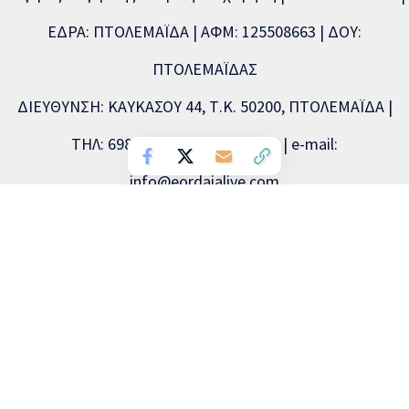
ΕΔΡΑ: ΠΤΟΛΕΜΑΪΔΑ | ΑΦΜ: 125508663 | ΔΟΥ:
ΠΤΟΛΕΜΑΪΔΑΣ
ΔΙΕΥΘΥΝΣΗ: ΚΑΥΚΑΣΟΥ 44, Τ.Κ. 50200, ΠΤΟΛΕΜΑΪΔΑ |
ΤΗΛ: 6981893715, 2463504856 | e-mail:
info@eordaialive.com
Νόμιμος εκπρόσωπος: Λάζαρος Λαζαρίδης | Διευθυντής
σύνταξης: Λάζαρος Λαζαρίδης | Διαχειριστής: Λάζαρος
Λαζαρίδης | Δικαιούχος (domain name): Λάζαρος Λαζαρίδης
Copyright © 2026 Eordaialive.com, All Rights Reserved