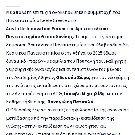
______
Με απόλυτη επιτυχία ολοκληρώθηκε η συμμετοχή του
Πανεπιστημίου Keele Greece στο
Aristotle
Innovation
Forum
του
Αριστοτελείου
Πανεπιστημίου Θεσσαλονίκης.
Το πρώτο παράρτημα
δημόσιου βρετανικού Πανεπιστημίου που έλαβε άδεια Μη
Κρατικού Πανεπιστημίου στην Αθήνα το 2025 έδωσε
δυναμικό «παρών» με ομιλία του Πρύτανή του, καθηγητή
χειρουργικής ογκολογίας και αντεπιστέλλοντος μέλους
της Ακαδημίας Αθηνών,
Οδυσσέα Ζώρα,
για τον νέο χάρτη
της ανώτατης εκπαίδευσης στη χώρα μας με συντονιστές
τον Αντιπρύτανη του ΑΠΘ,
Ιάκωβο Μιχαηλίδη
, και τον
Καθηγητή Φυσικής,
Παναγιώτη Πατσαλά.
Ο Οδυσσέας Ζώρας, ανέπτυξε τη φιλοσοφία της αναγκαίας
μετάβασης από την παραδοσιακή «εκπαίδευση της
γνώσης» στην «εκπαίδευση των ικανοτήτων και
δεξιοτήτων». Επεσήμανε ότι η πορεία των σύγχρονων