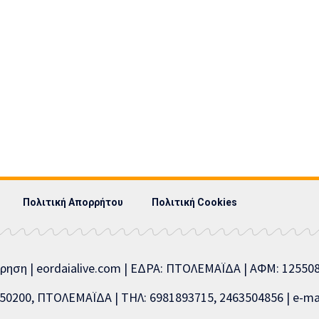
Πολιτική Απορρήτου
Πολιτική Cookies
ίρηση | eordaialive.com | ΕΔΡΑ: ΠΤΟΛΕΜΑΪΔΑ | ΑΦΜ: 1255
0200, ΠΤΟΛΕΜΑΪΔΑ | ΤΗΛ: 6981893715, 2463504856 | e-mai