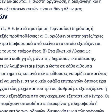
εν δικαιούται. Η σωστή οργάνωση, η διεξαγωγή και η
 εξετάσεων αυτών είναι ευθύνη όλων μας.
τών
τές Δ.Ε. (κατά προτίμηση Γυμνασίου) δημόσιας ή
 εξής προϋποθέσεις : α. Οι οριζόμενοι επιτηρητές/τριες
ντρα διαφορετικά από εκείνα στα οποία εξετάζονται
τους το τρέχον έτος. β) Στα ιδιωτικά Λύκεια ως
εωτικά καθηγητές μόνο της δημόσιας εκπαίδευσης.
ητών λαμβάνεται μέριμνα ώστε σε κάθε αίθουσα
πιτηρητές και ανά πέντε αίθουσες να ορίζεται και ένας
 να μετέχει στην οικεία ομάδα επιτηρητών όποιος έχει
αγχιστείας μέχρι και του τρίτου βαθμού με εξεταζόμενο ή
που εξετάζεται στο συγκεκριμένο εξεταστικό κέντρο. Οι
 παρέχουν οποιαδήποτε διευκρίνιση, πληροφορία ή
ους εκτός των οδηγιών, διευκρινίσεων ή πληροφοριών