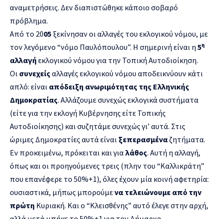
αναμετρήσεις. Δεν διαπιστώθηκε κάποιο σοβαρό
πρόβλημα.
Από το 20
05
ξεκίνησαν οι αλλαγές του εκλογικού νόμου, με
η
τον λεγόμενο “νόμο Παυλόπουλου”. H σημερινή είναι η
5
αλλαγή
εκλογικού νόμου για την Τοπική Αυτοδιοίκηση.
Οι
συνεχείς
αλλαγές εκλογικού νόμου αποδεικνύουν κάτι
απλό: είναι
απόδειξη ανωριμότητας
της Ελληνικής
Δημοκρατίας
. Αλλάζουμε συνεχώς εκλογικά συστήματα
(είτε για την εκλογή Κυβέρνησης είτε Τοπικής
Αυτοδιοίκησης) και συζητάμε συνεχώς γι’ αυτά. Στις
ώριμες Δημοκρατίες αυτά είναι
ξεπερασμένα
ζητήματα.
Εν προκειμένω, πρόκειται και για
λάθος
. Αυτή η αλλαγή,
όπως και οι προηγούμενες τρεις (πλην του “Καλλικράτη”
που επανέφερε το 50%+1), όλες έχουν μία κοινή αφετηρία:
ουσιαστικά, μήπως μπορούμε
να τελειώνουμε από την
πρώτη
Κυριακή. Και ο “Κλεισθένης” αυτό έλεγε στην αρχή,
αλλά μετά μπήκε το 50%+1 για τον Δήμαρχο,