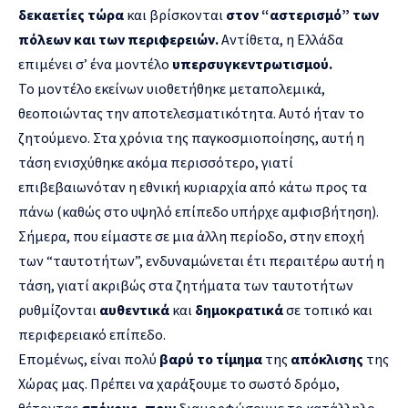
δεκαετίες τώρα
και βρίσκονται
στον “αστερισμό” των
πόλεων και των περιφερειών.
Αντίθετα, η Ελλάδα
επιμένει σ’ ένα μοντέλο
υπερσυγκεντρωτισμού.
Το μοντέλο εκείνων υιοθετήθηκε μεταπολεμικά,
θεοποιώντας την αποτελεσματικότητα. Αυτό ήταν το
ζητούμενο. Στα χρόνια της παγκοσμιοποίησης, αυτή η
τάση ενισχύθηκε ακόμα περισσότερο, γιατί
επιβεβαιωνόταν η εθνική κυριαρχία από κάτω προς τα
πάνω (καθώς στο υψηλό επίπεδο υπήρχε αμφισβήτηση).
Σήμερα, που είμαστε σε μια άλλη περίοδο, στην εποχή
των “ταυτοτήτων”, ενδυναμώνεται έτι περαιτέρω αυτή η
τάση, γιατί ακριβώς στα ζητήματα των ταυτοτήτων
ρυθμίζονται
αυθεντικά
και
δημοκρατικά
σε τοπικό και
περιφερειακό επίπεδο.
Επομένως, είναι πολύ
βαρύ το τίμημα
της
απόκλισης
της
Χώρας μας. Πρέπει να χαράξουμε το σωστό δρόμο,
θέτοντας
στόχους, πριν
διαμορφώσουμε το κατάλληλο