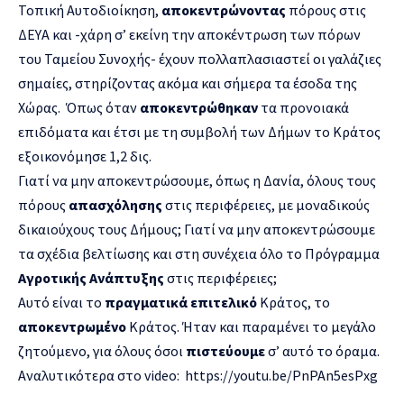
Τοπική Αυτοδιοίκηση,
αποκεντρώνοντας
πόρους στις
ΔΕΥΑ και -χάρη σ’ εκείνη την αποκέντρωση των πόρων
του Ταμείου Συνοχής- έχουν πολλαπλασιαστεί οι γαλάζιες
σημαίες, στηρίζοντας ακόμα και σήμερα τα έσοδα της
Χώρας. Όπως όταν
αποκεντρώθηκαν
τα προνοιακά
επιδόματα και έτσι με τη συμβολή των Δήμων το Κράτος
εξοικονόμησε 1,2 δις.
Γιατί να μην αποκεντρώσουμε, όπως η Δανία, όλους τους
πόρους
απασχόλησης
στις περιφέρειες, με μοναδικούς
δικαιούχους τους Δήμους; Γιατί να μην αποκεντρώσουμε
τα σχέδια βελτίωσης και στη συνέχεια όλο το Πρόγραμμα
Αγροτικής Ανάπτυξης
στις περιφέρειες;
Αυτό είναι το
πραγματικά επιτελικό
Κράτος, το
αποκεντρωμένο
Κράτος. Ήταν και παραμένει το μεγάλο
ζητούμενο, για όλους όσοι
πιστεύουμε
σ’ αυτό το όραμα.
Αναλυτικότερα στο video:
https://youtu.be/PnPAn5esPxg