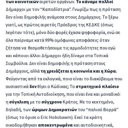
των κοινοτικών
αιρετών οργάνων.
Το κάναμε πολλοί
Δήμαρχοι με τον “Καποδίστρια”. Γνωρίζω πως η πρόταση
δεν είναι δημοφιλής ανάμεσα στους Δημάρχους. Το ξέρω
γιατί, ως πρώτος αιρετός Πρόεδρος της ΚΕΔΚΕ (όπως
λεγόταν τότε), μόνο δύο φορές έχασα ψηφοφορία, ενώ σε
όλα παίρναμε κατά 99% ομόφωνες αποφάσεις: όταν
ζήτησα να θεσμοθετήσουμε τις αρμοδιότητες που εγώ
και κάποιοι άλλοι Δήμαρχοι ήδη δίναμε στα Τοπικά
Συμβούλια. Δεν είναι δημοφιλής η πρόταση στους
Δημάρχους, αλλά
τη χρειάζεται η κοινωνία και η Χώρα.
Φεύγοντας από τα εκλογικά, ποιο είναι το διακύβευμα που
ουσιαστικά
δεν
θίγει ο Κώδικας; Το
στρατηγικό πλαίσιο
για την Τοπική Αυτοδιοίκηση, που είναι ένα και μοναδικό:
η
σύγκλιση
με το
σύγχρονο
Κράτος. Με το κεκτημένο,
δηλαδή, των
ώριμων Δημοκρατιών
του “παλιού Βορρά”
(όπως το όρισε ο Eric Hobsbawm). Εκεί τα κράτη
οικοδομήθηκαν
αποκεντρωμένα
και αυτοδιοικητικά,