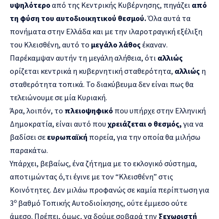
υψηλότερο
από της Κεντρικής Κυβέρνησης, πηγάζει
από
τη φύση του αυτοδιοικητικού θεσμού.
Όλα αυτά τα
πονήματα στην Ελλάδα και με την ιλαροτραγική εξέλιξη
του Κλεισθένη, αυτό το
μεγάλο λάθος
έκαναν.
Παρέκαμψαν αυτήν τη μεγάλη αλήθεια, ότι
αλλιώς
ορίζεται κεντρικά η κυβερνητική σταθερότητα,
αλλιώς
η
σταθερότητα τοπικά. Το διακύβευμα δεν είναι πως θα
τελειώνουμε σε μία Κυριακή.
Άρα, λοιπόν, το
πλειοψηφικό
που υπήρχε στην Ελληνική
Δημοκρατία, είναι αυτό που
χρειάζεται ο θεσμός,
για να
βαδίσει σε
ευρωπαϊκή
πορεία, για την οποία θα μιλήσω
παρακάτω.
Υπάρχει, βεβαίως, ένα ζήτημα με το εκλογικό σύστημα,
αποτιμώντας ό,τι έγινε με τον “Κλεισθένη” στις
Κοινότητες. Δεν μιλάω προφανώς σε καμία περίπτωση για
ο
3
βαθμό Τοπικής Αυτοδιοίκησης, ούτε έμμεσο ούτε
άμεσο. Πρέπει, όμως, να δούμε σοβαρά την
ξεχωριστή