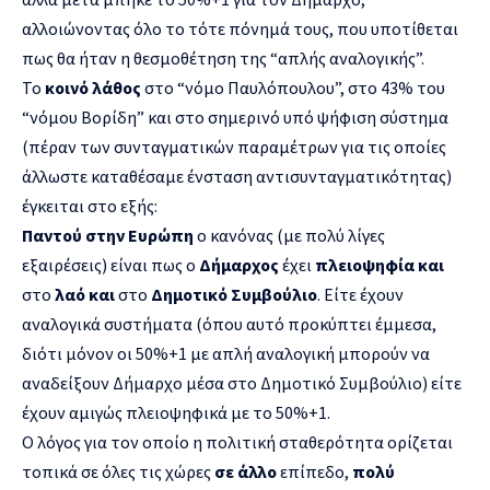
αλλοιώνοντας όλο το τότε πόνημά τους, που υποτίθεται
πως θα ήταν η θεσμοθέτηση της “απλής αναλογικής”.
Το
κοινό λάθος
στο “νόμο Παυλόπουλου”, στο 43% του
“νόμου Βορίδη” και στο σημερινό υπό ψήφιση σύστημα
(πέραν των συνταγματικών παραμέτρων για τις οποίες
άλλωστε καταθέσαμε ένσταση αντισυνταγματικότητας)
έγκειται στο εξής:
Παντού στην Ευρώπη
ο κανόνας (με πολύ λίγες
εξαιρέσεις) είναι πως ο
Δήμαρχος
έχει
πλειοψηφία και
στο
λαό και
στο
Δημοτικό Συμβούλιο
. Είτε έχουν
αναλογικά συστήματα (όπου αυτό προκύπτει έμμεσα,
διότι μόνον οι 50%+1 με απλή αναλογική μπορούν να
αναδείξουν Δήμαρχο μέσα στο Δημοτικό Συμβούλιο) είτε
έχουν αμιγώς πλειοψηφικά με το 50%+1.
Ο λόγος για τον οποίο η πολιτική σταθερότητα ορίζεται
τοπικά σε όλες τις χώρες
σε άλλο
επίπεδο,
πολύ