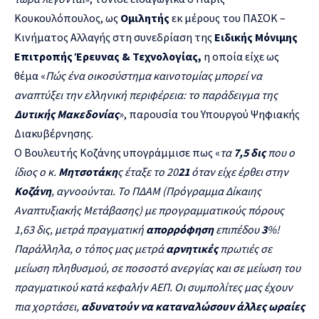
Κουκουλόπουλος, ως
Ομιλητής
εκ μέρους του ΠΑΣΟΚ –
Κινήματος Αλλαγής στη συνεδρίαση της
Ειδικής Μόνιμης
Επιτροπής Έρευνας & Τεχνολογίας,
η οποία είχε ως
θέμα «
Πώς ένα οικοσύστημα καινοτομίας μπορεί να
αναπτύξει την ελληνική περιφέρεια: το παράδειγμα της
Δυτικής Μακεδονίας
», παρουσία του Υπουργού Ψηφιακής
Διακυβέρνησης.
Ο Βουλευτής Κοζάνης υπογράμμισε πως «
τα
7,5 δις
που ο
ίδιος ο κ.
Μητσοτάκη
ς έταξε το 20
21
όταν είχε έρθει στην
Κοζάνη
, αγνοούνται. Το ΠΔΑΜ (Πρόγραμμα Δίκαιης
Αναπτυξιακής Μετάβασης) με προγραμματικούς πόρους
1,63 δις, μετρά πραγματική
απορρόφηση
επιπέδου
3
%!
Παράλληλα, ο τόπος μας μετρά
αρνητικές
πρωτιές σε
μείωση πληθυσμού, σε ποσοστό ανεργίας και σε μείωση του
πραγματικού κατά κεφαλήν ΑΕΠ. Οι συμπολίτες μας έχουν
πια χορτάσει,
αδυνατούν να καταναλώσουν άλλες ωραίες