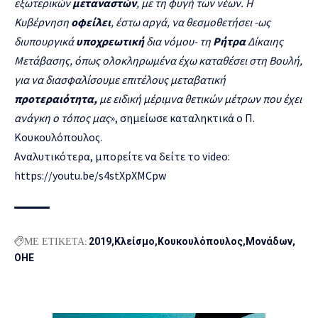
εξωτερικών
μεταναστών
, με τη φυγή των νέων. Η
Κυβέρνηση
οφείλει
, έστω αργά, να θεσμοθετήσει -ως
διυπουργικά
υποχρεωτική
δια νόμου- τη
Ρήτρα
Δίκαιης
Μετάβασης, όπως ολοκληρωμένα έχω καταθέσει στη Βουλή,
για να διασφαλίσουμε επιτέλους μεταβατική
προτεραιότητα,
με ειδική μέριμνα θετικών μέτρων που έχει
ανάγκη ο τόπος μας
», σημείωσε καταληκτικά ο Π.
Κουκουλόπουλος.
Αναλυτικότερα, μπορείτε να δείτε το video:
https://youtu.be/s4stXpXMCpw
ΜΕ ΕΤΙΚΕΤΑ:
2019
Κλείσμο
Κουκουλόπουλος
Μονάδων
ΟΗΕ