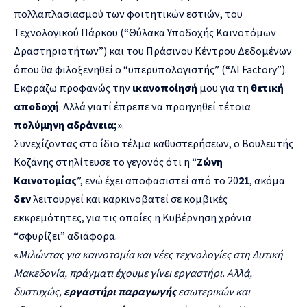
πολλαπλασιασμού των φοιτητικών εστιών, του
Τεχνολογικού Πάρκου (“Θύλακα Υποδοχής Καινοτόμων
Δραστηριοτήτων”) και του Πράσινου Κέντρου Δεδομένων
όπου θα φιλοξενηθεί ο “υπερυπολογιστής” (“AI Factory”).
Εκφράζω προφανώς την
ικανοποίησή
μου για τη
θετική
αποδοχή
. Αλλά γιατί έπρεπε να προηγηθεί τέτοια
πολύμηνη αδράνεια;
».
Συνεχίζοντας στο ίδιο τέλμα καθυστερήσεων, ο Βουλευτής
Κοζάνης στηλίτευσε το γεγονός ότι η “
Ζώνη
Καινοτομίας
”, ενώ έχει αποφασιστεί από το 20
21
, ακόμα
δεν
λειτουργεί και καρκινοβατεί σε κομβικές
εκκρεμότητες, για τις οποίες η Κυβέρνηση χρόνια
“σφυρίζει” αδιάφορα.
«
Μιλώντας για καινοτομία και νέες τεχνολογίες στη Δυτική
Μακεδονία, πράγματι έχουμε γίνει εργαστήρι. Αλλά,
δυστυχώς,
εργαστήρι παραγωγής
εσωτερικών και