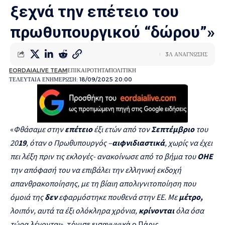
ξεχνά την επέτειο του
πρωθυπουργικού “δώρου”»
3Λ ΑΝΑΓΝΩΣΗΣ
EORDAIALIVE TEAM
ΕΠΙΚΑΙΡΟΤΗΤΑ
ΠΟΛΙΤΙΚΗ
ΤΕΛΕΥΤΑΙΑ ΕΝΗΜΕΡΩΣΗ: 18/09/2025 20:00
«
Φθάσαμε στην
επέτειο
έξι ετών από τον
Σεπτέμβριο
του
20
19
, όταν ο Πρωθυπουργός –
αιφνιδιαστικά
, χωρίς να έχει
πει λέξη πριν τις εκλογές- ανακοίνωσε από το βήμα του
ΟΗΕ
την απόφασή του να επιβάλει την ελληνική εκδοχή
απανθρακοποίησης, με τη βίαιη απολιγνιτοποίηση που
όμοιά της
δεν
εφαρμόστηκε πουθενά στην ΕΕ. Με
μέτρο,
λοιπόν, αυτά τα έξι ολόκληρα χρόνια,
κρίνονται
όλα όσα
τώρα λέγονται
», τόνισε εισαγωγικά ο Πάρις