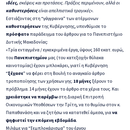
ιδέες,
σκέψεις και προτάσεις. Πράξεις περιμένουν, αλλά οι
καθυστερήσεις
είναι απελπιστικά τραγικές
».
Εστιάζοντας στη “γάγγραινα” των ατέρμονων
καθυστερήσεων
της Κυβέρνησης, υπενθύμισε το
πρόσφατο
παράδειγμα του άρθρου για το Πανεπιστήμιο
Δυτικής Μακεδονίας:
«Τρία ενταγμένα / εγκεκριμένα έργα, ύψους 160 εκατ. ευρώ,
του
Πανεπιστημίου
μας (του κατεξοχήν θύλακα
καινοτομίας) έχουν μπλοκάρει, γιατί η Κυβέρνηση
“
ξέχασε
” να φέρει στη Βουλή το αναγκαίο άρθρο
τροποποίησης των χρήσεων γης.
18 μήνες
ξέρουν το
πρόβλημα. 14 μήνες έχουν το άρθρο στα χέρια τους. Και
χρειάστηκε να παρέμβω
στη Διαρκή Επιτροπή
Οικονομικών Υποθέσεων την Τρίτη, να το θυμίσω στον κ.
Παπαθανάση και να ζητήσω να κατατεθεί άμεσα, για
να
ψηφιστεί την επόμενη εβδομάδα
.
Μιλάμε για “ξεμπλοκάρισμα” του έργου