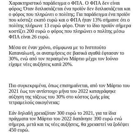
Χαρακτηριστικό παράδειγμα ο ΦΠΑ. Ο ΦΠΑ δεν είναι
φόρος; Όταν διπλασιάζεται ένα προϊόν δεν διπλασιάζεται και
ο φόρος που πληρώνει ο πολίτης; Για παράδειγμα ένα προϊόν
που κόστιζε εκατό ευρώ και ο ΦΠΑ ήταν 13% σήμαινε ότι ο
πολίτης πλήρωνε 13 ευρώ φόρο. Όταν το ίδιο προϊόν σήμερα
κοστίζει 200 ευρώ ο φόρος που πληρώνει ο πολίτης μέσω
ΦΠΑ είναι 26 ευρώ.
Μέσα σε έναν χρόνο, σύμφωνα με το Ινστιτούτο
Καταναλωτή, οι ανατιμήσεις σε βασικά αγαθά έφτασαν το
30%, ενώ από τον περασμένο Μάρτιο μέχρι τον Ιούνιο
είχαμε νέες αυξήσεις κατά 20%.
Πιο συγκεκριμένα, όπως επισημαίνεται, από τον Μάρτιο του
2021 έως τον αντίστοιχο μήνα του 2022 καταγράφηκε
αύξηση της τάξεως του 30% στο κόστος ζωής μίας
τετραμελούς οικογένειας:
Εάν δηλαδή χρειαζόταν 300 ευρώ το 2021, για τα ίδια
πράγματα τον Μάρτιο του 2022 δαπάνησε 390 ευρώ ενώ
σήμερα, μετά και τις νέες αυξήσεις, θα χρειαστεί να ξοδέψει
450 ευρώ.