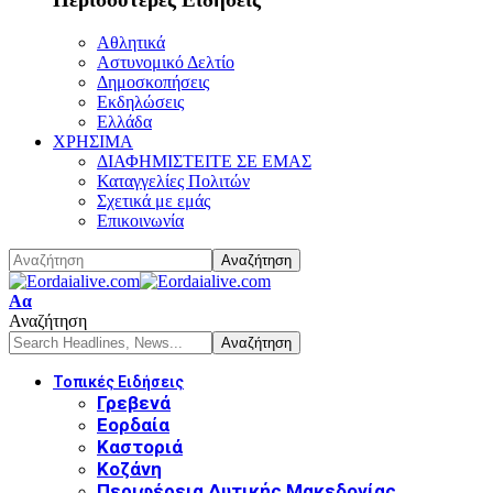
Αθλητικά
Αστυνομικό Δελτίο
Δημοσκοπήσεις
Εκδηλώσεις
Ελλάδα
ΧΡΗΣΙΜΑ
ΔΙΑΦΗΜΙΣΤΕΙΤΕ ΣΕ ΕΜΑΣ
Καταγγελίες Πολιτών
Σχετικά με εμάς
Επικοινωνία
Font
Αα
Resizer
Αναζήτηση
Τοπικές Ειδήσεις
Γρεβενά
Εορδαία
Καστοριά
Κοζάνη
Περιφέρεια Δυτικής Μακεδονίας