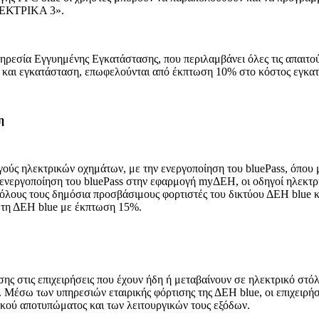
ΗΛΕΚΤΡΙΚΑ 3».
Υπηρεσία Εγγυημένης Εγκατάστασης, που περιλαμβάνει όλες τις απαιτού
ή και εγκατάσταση, επωφελούνται από έκπτωση 10% στο κόστος εγκα
η
ύς ηλεκτρικών οχημάτων, με την ενεργοποίηση του bluePass, όπου 
ν ενεργοποίηση του bluePass στην εφαρμογή myΔΕΗ, οι οδηγοί ηλεκτρ
όλους τους δημόσια προσβάσιμους φορτιστές του δικτύου ΔΕΗ blue κ
ό τη ΔΕΗ blue με έκπτωση 15%.
ς στις επιχειρήσεις που έχουν ήδη ή μεταβαίνουν σε ηλεκτρικό στόλ
ς. Μέσω των υπηρεσιών εταιρικής φόρτισης της ΔΕΗ blue, οι επιχειρ
κού αποτυπώματος και των λειτουργικών τους εξόδων.