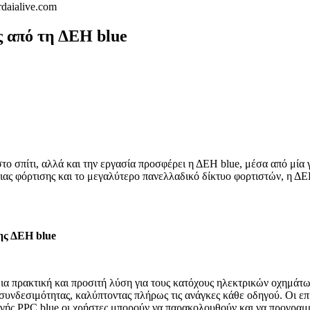
ς από τη ΔΕΗ blue
το σπίτι, αλλά και την εργασία προσφέρει η ΔΕΗ blue, μέσα από μία
ς φόρτισης και το μεγαλύτερο πανελλαδικό δίκτυο φορτιστών, η ΔΕΗ 
της ΔΕΗ blue
 μια πρακτική και προσιτή λύση για τους κατόχους ηλεκτρικών οχημά
νδεσιμότητας, καλύπτοντας πλήρως τις ανάγκες κάθε οδηγού. Οι επι
ής PPC blue οι χρήστες μπορούν να παρακολουθούν και να προγραμματ