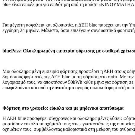
blue είναι επιλέξιμοι για επιδότηση από τη δράση «ΚΙΝΟΥΜΑΙ 
Για μέγιστη ασφάλεια και αξιοπιστία, η ΔΕΗ blue παρέχει και την 
εγγύηση 24 μηνών. Μάλιστα, όσοι επιλέγουν συνδυαστικά φορτιστ
bluePass: Ολοκληρωμένη εμπειρία φόρτισης με σταθερή χρέωσ
Μια ολοκληρωμένη εμπειρία φόρτισης προσφέρει η ΔΕΗ στους οδηγο
δημόσιους φορτιστές της ΔΕΗ blue με τη φόρτιση στο σπίτι. Με τη
λογαριασμό τους, να αποκτήσουν 50kWh κάθε μήνα για φόρτιση σε 
επωφελούνται και από τη δυνατότητα αγοράς οικιακού φορτιστή απ
Φόρτιση στο γραφείο: εύκολα και με μηδενικό αποτύπωμα
Η ΔΕΗ blue προσφέρει σύγχρονες και ολοκληρωμένες λύσεις φόρτιση
φορτίσουν εύκολα τα οχήματά τους στις εγκαταστάσεις της εταιρεία
οχημάτων τους, συμβάλλοντας καθοριστικά στη μείωση του ανθρακι