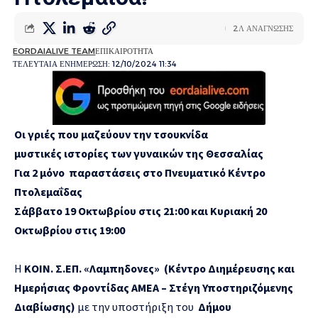
2Λ ΑΝΑΓΝΩΣΗΣ
EORDAIALIVE TEAM
ΕΠΙΚΑΙΡΟΤΗΤΑ
ΤΕΛΕΥΤΑΙΑ ΕΝΗΜΕΡΩΣΗ: 12/10/2024 11:34
Οι
γριές
π
ου
μαζεύουν
την
τσουκνίδα
μυστικές
ιστορίες
των
γυναικών
της
Θεσσαλίας
Για
2 μόνο
π
αραστάσεις
στο Πνευματικό Κέντρο
Πτολεμαΐδας
Σάββατο 19 Οκτωβρίου στις 21:00 και Κυριακή 20
Οκτωβρίου στις 19:00
Η
ΚΟΙΝ. Σ.ΕΠ. «Λαμπηδονες» (Κέντρο Διημέρευσης και
Ημερήσιας Φροντίδας ΑΜΕΑ – Στέγη Υποστηριζόμενης
Διαβίωσης)
με την υποστήριξη του
Δήμου