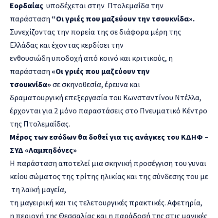
Εορδαίας
υποδέχεται στην Πτολεμαΐδα την
παράσταση
“
Οι
γριές
π
ου
μαζεύουν
την
τσουκνίδα
»
.
Συνεχίζοντας την πορεία της σε διάφορα μέρη της
Ελλάδας και έχοντας κερδίσει την
ενθουσιώδη υποδοχή από κοινό και κριτικούς, η
παράσταση
«Οι γριές που μαζεύουν την
τσουκνίδα»
σε σκηνοθεσία, έρευνα και
δραματουργική επεξεργασία του Κωνσταντίνου Ντέλλα,
έρχονται για 2 μόνο παραστάσεις στο Πνευματικό Κέντρο
της Πτολεμαΐδας.
Μέρος των εσόδων θα δοθεί για τις ανάγκες του ΚΔΗΦ –
ΣΥΔ «Λαμπηδόνες»
Η παράσταση αποτελεί μια σκηνική προσέγγιση του γυναι
κείου σώματος της τρίτης ηλικίας και της σύνδεσης του με
τη λαϊκή μαγεία,
τη μαγειρική και τις τελετουργικές πρακτικές. Αφετηρία,
η περιοχή της Θεσσαλίας και η παράδοσή της στις μαγικές