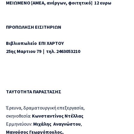
ΜΕΙΩΜΕΝΟ [ΑΜΕΑ, ανέργων, φοιτητικό] 12 ευρω
ΠΡΟΠΩΛΗΣΗ ΕΙΣΙΤΗΡΙΩΝ
Βιβλιοπωλείο ΕΠΙ ΧΑΡΤΟΥ
25ης Μαρτιου 79 | τηλ. 2463053210
Τ
AYTOTHTA
ΠΑΡΑΣΤΑΣΗΣ
Έρευνα, δραματουργική επεξεργασία,
σκηνοθεσία:
Κωνσταντίνος
Ντέλλας
Ερμηνεύουν:
Μιχάλης
Αναγνώστου
,
Μανούσος
Γεωργό
π
ουλος
,