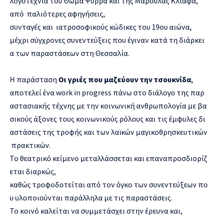
λογοτεχνία του Θωμά Ψύρρα και της Μαρούλας Κλιάφα,
από παλιότερες αφηγήσεις,
συνταγές και ιατροσοφικούς κώδικες του 19ου αιώνα,
μέχρι σύγχρονες συνεντεύξεις που έγιναν κατά τη διάρκει
α των παραστάσεων στη Θεσσαλία.
Η παράσταση
Οι
γριές
π
ου
μαζεύουν
την
τσουκνίδα
,
αποτελεί ένα work in progress πάνω στο διάλογο της παρ
αστασιακής τέχνης με την κοινωνική ανθρωπολογία με βα
σικούς άξονες τους κοινωνικούς ρόλους και τις έμφυλες δι
αστάσεις της τροφής και των λαϊκών μαγικοθρησκευτικών
πρακτικών.
Το θεατρικό κείμενο μεταλλάσσεται και επαναπροσδιορίζ
εται διαρκώς,
καθώς τροφοδοτείται από τον όγκο των συνεντεύξεων πο
υ υλοποιούνται παράλληλα με τις παραστάσεις.
Το κοινό καλείται να συμμετάσχει στην έρευνα και,