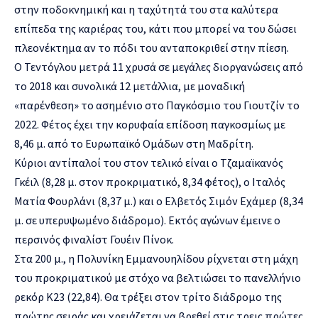
στην ποδοκνημική και η ταχύτητά του στα καλύτερα
επίπεδα της καριέρας του, κάτι που μπορεί να του δώσει
πλεονέκτημα αν το πόδι του ανταποκριθεί στην πίεση.
Ο Τεντόγλου μετρά 11 χρυσά σε μεγάλες διοργανώσεις από
το 2018 και συνολικά 12 μετάλλια, με μοναδική
«παρένθεση» το ασημένιο στο Παγκόσμιο του Γιουτζίν το
2022. Φέτος έχει την κορυφαία επίδοση παγκοσμίως με
8,46 μ. από το Ευρωπαϊκό Ομάδων στη Μαδρίτη.
Κύριοι αντίπαλοί του στον τελικό είναι ο Τζαμαϊκανός
Γκέιλ (8,28 μ. στον προκριματικό, 8,34 φέτος), ο Ιταλός
Ματία Φουρλάνι (8,37 μ.) και ο Ελβετός Σιμόν Εχάμερ (8,34
μ. σε υπερυψωμένο διάδρομο). Εκτός αγώνων έμεινε ο
περσινός φιναλίστ Γουέιν Πίνοκ.
Στα 200 μ., η Πολυνίκη Εμμανουηλίδου ρίχνεται στη μάχη
του προκριματικού με στόχο να βελτιώσει το πανελλήνιο
ρεκόρ Κ23 (22,84). Θα τρέξει στον τρίτο διάδρομο της
πρώτης σειράς και χρειάζεται να βρεθεί στις τρεις πρώτες