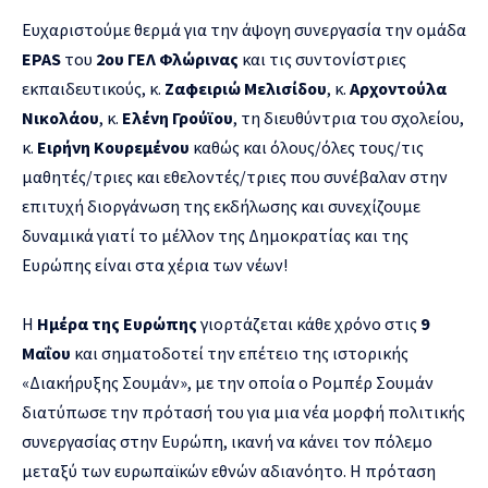
Ευχαριστούμε θερμά για την άψογη συνεργασία την ομάδα
EPAS
του
2ου ΓΕΛ Φλώρινας
και τις συντονίστριες
εκπαιδευτικούς, κ.
Ζαφειριώ Μελισίδου
, κ.
Αρχοντούλα
Νικολάου
, κ.
Ελένη Γρούϊου
, τη διευθύντρια του σχολείου,
κ.
Ειρήνη Κουρεμένου
καθώς και όλους/όλες τους/τις
μαθητές/τριες και εθελοντές/τριες που συνέβαλαν στην
επιτυχή διοργάνωση της εκδήλωσης και συνεχίζουμε
δυναμικά γιατί το μέλλον της Δημοκρατίας και της
Ευρώπης είναι στα χέρια των νέων!
Η
Ημέρα της Ευρώπης
γιορτάζεται κάθε χρόνο στις
9
Μαΐου
και σηματοδοτεί την επέτειο της ιστορικής
«Διακήρυξης Σουμάν», με την οποία ο Ρομπέρ Σουμάν
διατύπωσε την πρότασή του για μια νέα μορφή πολιτικής
συνεργασίας στην Ευρώπη, ικανή να κάνει τον πόλεμο
μεταξύ των ευρωπαϊκών εθνών αδιανόητο. Η πρόταση