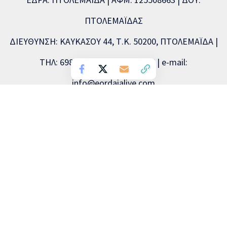
ΠΤΟΛΕΜΑΪΔΑΣ
ΔΙΕΥΘΥΝΣΗ: ΚΑΥΚΑΣΟΥ 44, Τ.Κ. 50200, ΠΤΟΛΕΜΑΪΔΑ |
ΤΗΛ: 6981893715, 2463504856 | e-mail:
info@eordaialive.com
Νόμιμος εκπρόσωπος: Λάζαρος Λαζαρίδης | Διευθυντής
σύνταξης: Λάζαρος Λαζαρίδης | Διαχειριστής: Λάζαρος
Λαζαρίδης | Δικαιούχος (domain name): Λάζαρος Λαζαρίδης
Copyright © 2026 Eordaialive.com, All Rights Reserved