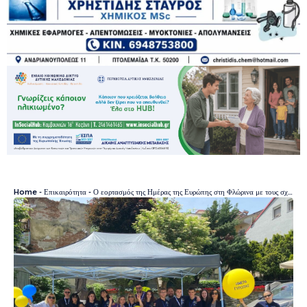
Home
-
Επικαιρότητα
-
Ο εορτασμός της Ημέρας της Ευρώπης στη Φλώρινα με τους σχολικούς πρέσβεις του 2ου ΓΕΛ Φλώρινας