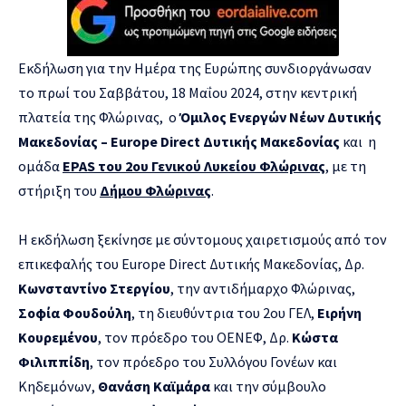
Εκδήλωση για την Ημέρα της Ευρώπης συνδιοργάνωσαν
το πρωί του Σαββάτου, 18 Μαΐου 2024, στην κεντρική
πλατεία της Φλώρινας, ο
Όμιλος Ενεργών Νέων Δυτικής
Μακεδονίας – Europe Direct Δυτικής Μακεδονίας
και η
ομάδα
EPAS του 2ου Γενικού Λυκείου Φλώρινας
, με τη
στήριξη του
Δήμου Φλώρινας
.
Η εκδήλωση ξεκίνησε με σύντομους χαιρετισμούς από τον
επικεφαλής του Europe Direct Δυτικής Μακεδονίας, Δρ.
Κωνσταντίνο Στεργίου
, την αντιδήμαρχο Φλώρινας,
Σοφία Φουδούλη
, τη διευθύντρια του 2ου ΓΕΛ,
Ειρήνη
Κουρεμένου
, τον πρόεδρο του ΟΕΝΕΦ, Δρ.
Κώστα
Φιλιππίδη
, τον πρόεδρο του Συλλόγου Γονέων και
Κηδεμόνων,
Θανάση Καϊμάρα
και την σύμβουλο