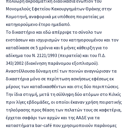
πολύωρη ακροαματική διαδικασία ενώπιον του
Μονομελούς Εφετείου Κακουργημάτων Θράκης στην
Κομοτηνή, αναφορικά με υπόθεση πειρατείας με
κατηγορούμενο έτερο ημεδαπό.
Το δικαστήριο και εδώ απέρριψε το σύνολο των
ενστάσεων και ισχυρισμών του κατηγορουμένου και τον
καταδίκασε σε 5 χρόνια και 6 μήνες κάθειρξη για το
αδίκημα του Ν. 2121/1993 (πειρατεία) και του Π.Δ.
343/2002 (διακίνηση παράνομου εξοπλισμού).
Αναστέλλουσα δύναμη επί των ποινών αναγνώρισαν τα
δικαστήρια μόνο σε περίπτωση ασκήσεως εφέσεως εκ
μέρους των καταδικασθέντων και στις δύο περιπτώσεις.
Την ίδια στιγμή, μετά τη σύλληψη δύο ατόμων στο Κιλκίς
πριν λίγες εβδομάδες, οι οποίοι έκαναν χρήση πειρατικής
τηλεόρασης προς θέαση των πελατών τους σε καφετέρια,
έρχεται σαφάρι των αρχών και της ΑΑΔΕ για τα
καταστήματα bar-café που χρησιμοποιούν παράνομες