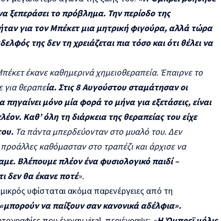
να ξεπεράσει το πρόβλημα. Την περίοδο της
 ήταν για τον Μπέκετ μια μητρική φιγούρα, αλλά τώρα
δελφός της δεν τη χρειάζεται πια τόσο και ότι θέλει να
Μπέκετ έκανε καθημερινά χημειοθεραπεία. Έπαιρνε το
ε για θεραπε
ία. Στις 8 Αυγούστου σταμάτησαν οι
Θα πηγαίνει μόνο μία φορά το μήνα για εξετάσεις, είναι
λέον. Καθ’ όλη τη διάρκεια της θεραπείας του είχε
του.
Τα πάντα μπερδεύονταν στο μυαλό του. Δεν
 προάλλες καθόμασταν στο τραπέζι και άρχισε να
αμε. Βλέπουμε πλέον ένα φυσιολογικό παιδί –
ι δεν θα έκανε ποτέ
».
 μικρός υφίσταται ακόμα παρενέργειες από τη
«μπορούν να παίξουν σαν κανονικά αδέλφια».
τογραφίες που έγιναν viral, περιέγραψε:
«
Η Όμπρεϊ μόλις