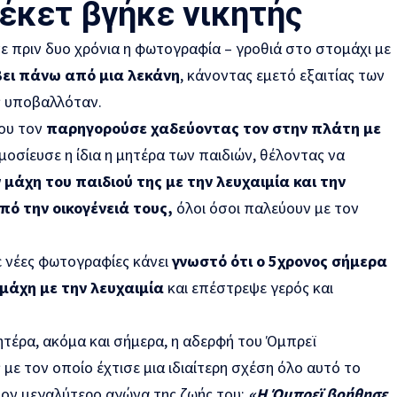
έκετ βγήκε νικητής
ε πριν δυο χρόνια η φωτογραφία – γροθιά στο στομάχι με
ει πάνω από μια λεκάνη
, κάνοντας εμετό εξαιτίας των
ς υποβαλλόταν.
ου τον
παρηγορούσε χαδεύοντας τον στην πλάτη με
οσίευσε η ίδια η μητέρα των παιδιών, θέλοντας να
 μάχη του παιδιού της με την λευχαιμία και την
πό την οικογένειά τους,
όλοι όσοι παλεύουν με τον
ε νέες φωτογραφίες κάνει
γνωστό ότι ο 5χρονος σήμερα
μάχη με την λευχαιμία
και επέστρεψε γερός και
ητέρα, ακόμα και σήμερα, η αδερφή του Όμπρεϊ
με τον οποίο έχτισε μια ιδιαίτερη σχέση όλο αυτό το
τον μεγαλύτερο αγώνα της ζωής του:
«Η Όμπρεϊ βοήθησε