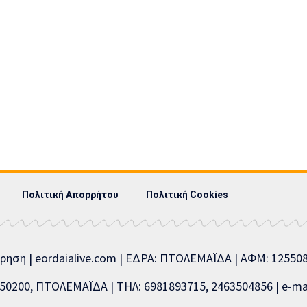
Πολιτική Απορρήτου
Πολιτική Cookies
ίρηση | eordaialive.com | ΕΔΡΑ: ΠΤΟΛΕΜΑΪΔΑ | ΑΦΜ: 1255
0200, ΠΤΟΛΕΜΑΪΔΑ | ΤΗΛ: 6981893715, 2463504856 | e-mai