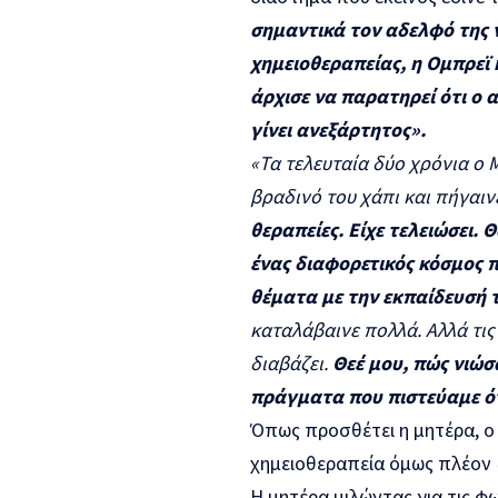
σημαντικά τον αδελφό της 
χημειοθεραπείας, η Ομπρεϊ
άρχισε να παρατηρεί ότι ο α
γίνει ανεξάρτητος».
«Τα τελευταία δύο χρόνια ο 
βραδινό του χάπι και πήγαιν
θεραπείες. Είχε τελειώσει. 
ένας διαφορετικός κόσμος π
θέματα με την εκπαίδευσή 
καταλάβαινε πολλά. Αλλά τις
διαβάζει.
Θεέ μου, πώς νιώσ
πράγματα που πιστεύαμε ότ
Όπως προσθέτει η μητέρα, ο
χημειοθεραπεία όμως πλέον
Η μητέρα μιλώντας για τις φω