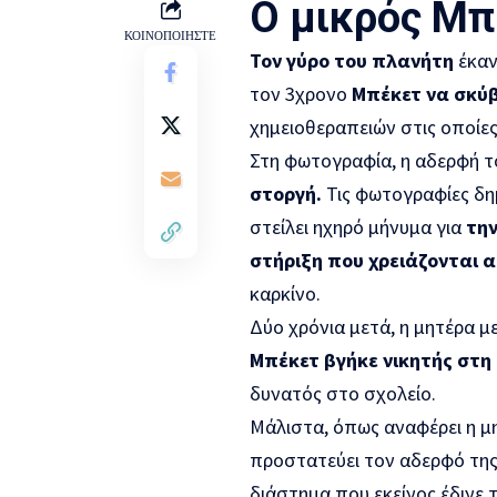
Ο μικρός Μπ
ΚΟΙΝΟΠΟΙΗΣΤΕ
Τον γύρο του πλανήτη
έκαν
τον 3χρονο
Μπέκετ να σκύβ
χημειοθεραπειών στις οποίε
Στη φωτογραφία, η αδερφή τ
στοργή.
Τις φωτογραφίες δημ
στείλει ηχηρό μήνυμα για
την
στήριξη που χρειάζονται α
καρκίνο.
Δύο χρόνια μετά, η μητέρα μ
Μπέκετ βγήκε νικητής στη 
δυνατός στο σχολείο.
Μάλιστα, όπως αναφέρει η μ
προστατεύει τον αδερφό της 
διάστημα που εκείνος έδινε 