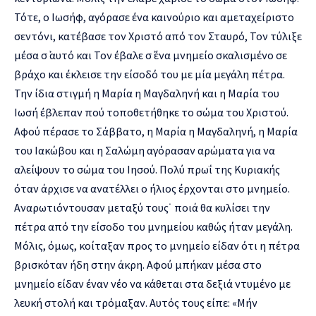
Τότε, ο Ιωσήφ, αγόρασε ένα καινούριο και αμεταχείριστο
σεντόνι, κατέβασε τον Χριστό από τον Σταυρό, Τον τύλιξε
μέσα σ᾿ αυτό και Τον έβαλε σ᾿ ένα μνημείο σκαλισμένο σε
βράχο και έκλεισε την είσοδό του με μία μεγάλη πέτρα.
Την ίδια στιγμή η Μαρία η Μαγδαληνή και η Μαρία του
Ιωσή έβλεπαν πού τοποθετήθηκε το σώμα του Χριστού.
Αφού πέρασε το Σάββατο, η Μαρία η Μαγδαληνή, η Μαρία
του Ιακώβου και η Σαλώμη αγόρασαν αρώματα για να
αλείψουν το σώμα του Ιησού. Πολύ πρωΐ της Κυριακής
όταν άρχισε να ανατέλλει ο ήλιος έρχονται στο μνημείο.
Αναρωτιόντουσαν μεταξύ τους˙ ποιά θα κυλίσει την
πέτρα από την είσοδο του μνημείου καθώς ήταν μεγάλη.
Μόλις, όμως, κοίταξαν προς το μνημείο είδαν ότι η πέτρα
βρισκόταν ήδη στην άκρη. Αφού μπήκαν μέσα στο
μνημείο είδαν έναν νέο να κάθεται στα δεξιά ντυμένο με
λευκή στολή και τρόμαξαν. Αυτός τους είπε: «Μήν