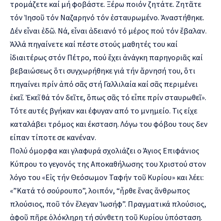
τρομάζετε καί μή φοβάστε. Ξέρω ποιόν ζητάτε. Ζητᾶτε
τόν Ἰησοῦ τόν Ναζαρηνό τόν ἐσταυρωμένο. Ἀναστήθηκε.
Δέν εἶναι ἐδῶ. Νά, εἶναι ἀδειανό τό μέρος πού τόν ἔβαλαν.
Ἀλλά πηγαίνετε καί πέστε στούς μαθητές του καί
ἰδιαιτέρως στόν Πέτρο, πού ἔχει ἀνάγκη παρηγοριᾶς καί
βεβαιώσεως ὅτι συγχωρήθηκε γιά τήν ἄρνησή του, ὅτι
πηγαίνει πρίν ἀπό σᾶς στή Γαλλιλαία καί σᾶς περιμένει
ἐκεῖ. Ἐκεῖ θά τόν δεῖτε, ὅπως σᾶς τό εἶπε πρίν σταυρωθεῖ».
Τότε αυτές βγήκαν και έφυγαν από το μνημείο. Τις είχε
καταλάβει τρόμος και έκσταση. Λόγω του φόβου τους δεν
είπαν τίποτε σε κανέναν.
Πολύ όμορφα και γλαφυρά σχολιάζει ο Άγιος Επιφάνιος
Κύπρου το γεγονός της Αποκαθήλωσης του Χριστού στον
λόγο του «Εἰς τήν Θεόσωμον Ταφήν τοῦ Κυρίου» και λέει:
«”Κατά τό σούρουπο”, λοιπόν, “ἦρθε ἕνας ἄνθρωπος
πλούσιος, ποῦ τόν ἔλεγαν Ἰωσήφ”. Πραγματικά πλούσιος,
ἀφοῦ πῆρε ὁλόκληρη τή σύνθετη τοῦ Κυρίου ὑπόσταση.