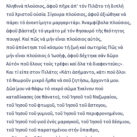
Ἀληθινά πλούσιος, ἀφοῦ πῆρε ἀπ’ τόν Πιλᾶτο τή διπλή
τοῦ Χριστοῦ οὐσία. Σίγουρα πλούσιος, ἀφοῦ ἀξιώθηκε νά
πάρει τό ἀνεκτίμητο μαργαριτάρι. Ἀναμφίβολα πλούσιος,
ἀφοῦ βάσταξε τό γεμάτο μέ τόν θησαυρό τῆς θεότητος
πουγγί. Καί πῶς νά μήν εἶναι πλούσιος αὐτός,
ποῦ ἀπόκτησε τοῦ κόσμου τή ζωή καί σωτηρία; Πῶς νά
μήν εἶναι πλούσιος ὁ Ἰωσὴφ, ἀφοῦ δέχτηκε σάν δῶρο
Αὐτόν ποῦ ὅλους τούς τρέφει καί ὅλα τά διαφεντεύει;» .
Και τί είπε στον Πιλάτο; «Κάτι ἀσήμαντο, κάτι πού ὅλοι
τό θεωροῦν μικρό ἦρθα νά σοῦ ζητήσω, ἄρχοντά μου.
Δῶσ᾿ μου νά θάψω τό νεκρό σῶμα Ἐκείνου πού
καταδίκασες (σε θάνατο), τοῦ Ἰησοῦ τοῦ Ναζωραίου,
τοῦ Ἰησοῦ τοῦ φτωχοῦ, τοῦ Ἰησοῦ τοῦ ἄστεγου,
τοῦ Ἰησοῦ τοῦ γυμνοῦ, τοῦ Ἰησοῦ τοῦ περιφρονημένου,
τοῦ Ἰησοῦ τοῦ γιοῦ ἑνός μαραγκοῦ, τοῦ Ἰησοῦ τοῦ δέσμιου,
τοῦ Ἰησοῦ τοῦ παρατημένου στήν ὕπαιθρο,