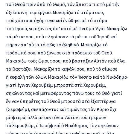
τοῦ Θεοῦ πρίν ἀπὸ τό Θωμᾶ, τόν ἄπιστο πιστὸ μέ τήν
ἀξιέπαινη περιέργεια. Μακαρίζω τό στόμα σου,
ποὺ χόρτασε ἀχόρταγα καί ἐνώθηκε μέ τό στόμα
τοῦ Ἰησοῦ, γεμίζοντας ἀπ’ αὐτό μέ Πνεῦμα Ἅγιο. Μακαρίζω
τά μάτια σου, ποὺ πλησίασαν τά μάτια τοῦ Ἰησοῦ καί
πήραν ἀπ’ αὐτά τό φῶς τό ἀληθινό. Μακαρίζω τό
πρόσωπό σου, ποὺ ζύγωσε στὸ πρόσωπο τοῦ Θεοῦ.
Μακαρίζω τοὺς ὤμους σου, ποὺ βαστάξαν Αὐτὸν ποὺ ὅλα
τὰ βαστάζει. Μακαρίζω τὸ κεφάλι σου, ποὺ τὸ σίμωσε
ἡ κεφαλὴ τῶν ὅλων. Μακαρίζω τὸν Ἰωσὴφ καὶ τὸ Νικόδημο·
γιατί ἔγιναν Χερουβεὶμ μπροστὰ στὰ Χερουβεὶμ,
σηκώνοντας καὶ μεταφέροντας πάνω τους τὸ Θεό· γιατί
ἔγιναν ὑπηρέτες τοῦ Θεοῦ μπροστὰ στὰ ἑξαπτέρυγα
(Σεραφεὶμ), σκεπάζοντας καὶ τιμῶντας τὸν Κύριο ὄχι
μὲ φτερά, ἀλλὰ μὲ σεντόνια. Αὐτὸν ποὺ τρέμουν
τὰ Χερουβεὶμ, ὁ Ἰωσὴφ καὶ ὁ Νικόδημος Τὸν σηκώνουν
πάνου στοὺς ὤμους καὶ Τὸν μεταφέρουν μαζί μ’ ὅλα