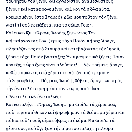
τοῦ Ἰησοῦ τοῦ ξένου καί ἀγνώριστου ἀνάμεσα στούς
ξένους καί καταφρονεμένου καί, κοντά σ᾿ ὅλα αὐτά,
κρεμασμένου (στό Σταυρό). Δῶσ᾿ μου τοῦτον τόν ξένο,
γιατί τί σοῦ χρειάζεται πιά τό σῶμα Του;» .
Καί συνεχίζει: «Ἄραγε, Ἰωσὴφ, ζητώντας Τον
καὶ παίρνοντάς Τον, ξέρεις τάχα Ποιόν πῆρες; Ἄραγε,
πλησιάζοντας στὸ Σταυρὸ καὶ κατεβάζοντας τὸν Ἰησοῦ,
ξέρεις τάχα Ποιόν βάσταξες; Ἄν πραγματικά ξέρεις Ποιόν
κρατᾶς, τώρα ἔχεις γίνει πλούσιος! … Δὲν τρέμεις, ἄραγε,
καθὼς σηκώνεις στὰ χέρια σου Αὐτὸν ποὺ τρέμουν
τὰ Χερουβεὶμ; … Πές μου, Ἰωσὴφ, θάβεις, ἄραγε, καὶ πρός
τὴν ἀνατολὴ στραμμένο τόν νεκρό, ποὺ εἶναι
ἡ Ἀνατολὴ τῶν ἀνατολῶν;».
Και καταλήγει: «Ὅμως, Ἰωσὴφ, μακαρίζω τά χέρια σου,
ποὺ περιποιήθηκαν καί ψηλάφησαν τά θεόσωμα χέρια καί
πόδια τοῦ Ἰησοῦ, αἱματόβρεχτα ἀκόμα. Μακαρίζω τά
χέρια σου, ποὺ ἅγγιξαν τήν αἱματοστάλαχτη πλευρά