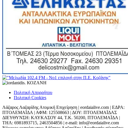
Πολιτική Απορρήτου
Πολιτική Cookies
Λάζαρος Λαζαρίδης Ατομική Επιχείρηση | eordaialive.com | ΕΔΡΑ:
ΠΤΟΛΕΜΑΪΔΑ | ΑΦΜ: 125508663 | ΔΟΥ: ΠΤΟΛΕΜΑΪΔΑΣ
ΔΙΕΥΘΥΝΣΗ: ΚΑΥΚΑΣΟΥ 44, Τ.Κ. 50200, ΠΤΟΛΕΜΑΪΔΑ |
ΤΗΛ: 6981893715, 2463504856 | e-mail: info@eordaialive.com
Νόμιμος εκπρόσωπος: Λάζαρος Λαζαρίδης | Διευθυντής σύνταξης: