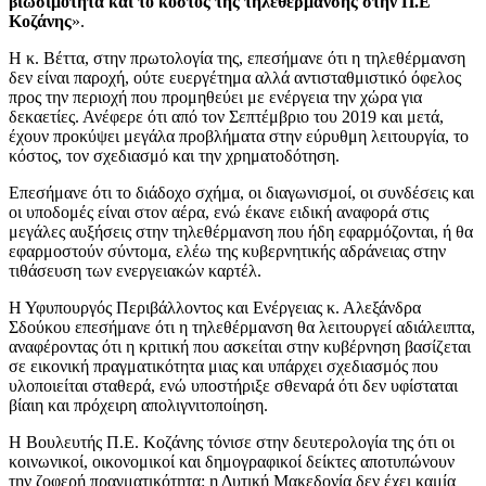
βιωσιμότητα και το κόστος της τηλεθέρμανσης στην Π.Ε
Κοζάνης
».
Η κ. Βέττα, στην πρωτολογία της, επεσήμανε ότι η τηλεθέρμανση
δεν είναι παροχή, ούτε ευεργέτημα αλλά αντισταθμιστικό όφελος
προς την περιοχή που προμηθεύει με ενέργεια την χώρα για
δεκαετίες. Ανέφερε ότι από τον Σεπτέμβριο του 2019 και μετά,
έχουν προκύψει μεγάλα προβλήματα στην εύρυθμη λειτουργία, το
κόστος, τον σχεδιασμό και την χρηματοδότηση.
Επεσήμανε ότι το διάδοχο σχήμα, οι διαγωνισμοί, οι συνδέσεις και
οι υποδομές είναι στον αέρα, ενώ έκανε ειδική αναφορά στις
μεγάλες αυξήσεις στην τηλεθέρμανση που ήδη εφαρμόζονται, ή θα
εφαρμοστούν σύντομα, ελέω της κυβερνητικής αδράνειας στην
τιθάσευση των ενεργειακών καρτέλ.
Η Υφυπουργός Περιβάλλοντος και Ενέργειας κ. Αλεξάνδρα
Σδούκου επεσήμανε ότι η τηλεθέρμανση θα λειτουργεί αδιάλειπτα,
αναφέροντας ότι η κριτική που ασκείται στην κυβέρνηση βασίζεται
σε εικονική πραγματικότητα μιας και υπάρχει σχεδιασμός που
υλοποιείται σταθερά, ενώ υποστήριξε σθεναρά ότι δεν υφίσταται
βίαιη και πρόχειρη απολιγνιτοποίηση.
Η Βουλευτής Π.Ε. Κοζάνης τόνισε στην δευτερολογία της ότι οι
κοινωνικοί, οικονομικοί και δημογραφικοί δείκτες αποτυπώνουν
την ζοφερή πραγματικότητα: η Δυτική Μακεδονία δεν έχει καμία