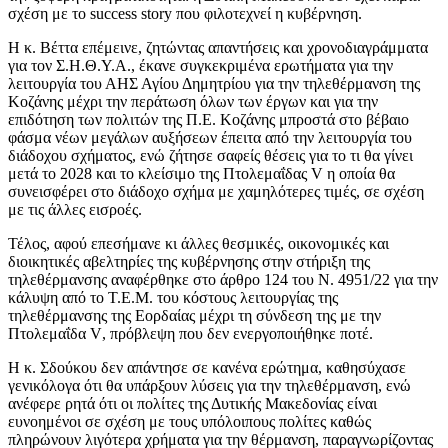
σχέση με το
success
story
που φιλοτεχνεί η κυβέρνηση.
Η κ. Βέττα επέμεινε, ζητώντας απαντήσεις και χρονοδιαγράμματα
για τον Σ.Η.Θ.Υ.Α., έκανε συγκεκριμένα ερωτήματα για την
λειτουργία του ΑΗΣ Αγίου Δημητρίου για την τηλεθέρμανση της
Κοζάνης μέχρι την περάτωση όλων των έργων και για την
επιδότηση των πολιτών της Π.Ε. Κοζάνης μπροστά στο βέβαιο
φάσμα νέων μεγάλων αυξήσεων έπειτα από την λειτουργία του
διάδοχου σχήματος, ενώ ζήτησε σαφείς θέσεις για το τι θα γίνει
μετά το 2028 και το κλείσιμο της Πτολεμαΐδας
V
η οποία θα
συνεισφέρει στο διάδοχο σχήμα με χαμηλότερες τιμές, σε σχέση
με τις άλλες εισροές.
Τέλος, αφού επεσήμανε κι άλλες θεσμικές, οικονομικές και
διοικητικές αβελτηρίες της κυβέρνησης στην στήριξη της
τηλεθέρμανσης αναφέρθηκε στο άρθρο 124 του Ν. 4951/22 για την
κάλυψη από το Τ.Ε.Μ. του κόστους λειτουργίας της
τηλεθέρμανσης της Εορδαίας μέχρι τη σύνδεση της με την
Πτολεμαΐδα
V
, πρόβλεψη που δεν ενεργοποιήθηκε ποτέ.
Η κ. Σδούκου δεν απάντησε σε κανένα ερώτημα, καθησύχασε
γενικόλογα ότι θα υπάρξουν λύσεις για την τηλεθέρμανση, ενώ
ανέφερε ρητά ότι οι πολίτες της Δυτικής Μακεδονίας είναι
ευνοημένοι σε σχέση με τους υπόλοιπους πολίτες καθώς
πληρώνουν λιγότερα χρήματα για την θέρμανση, παραγνωρίζοντας