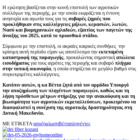
Η ερώτηση βασίζεται στην κοινή επιστολή των αγροτικών
συλλόγων της περιοχής, με την οποία εκφράζεται η έντονη
ανησυχία και αγωνία τους για τις
σοβαρές ζημιές που
προκλήθηκαν στις καλλιέργειες μήλων, κερασιών, λωτών,
Νασύ και βιομηχανικών αχλαδιών, εξαιτίας των παγετών της
άνοιξης του 2025, κατά το προανθικό στάδιο.
Σύμφωνα με την επιστολή, οι ακραίες καιρικές συνθήκες την
κρίσιμη αυτή περίοδο είχαν ως αποτέλεσμα την
εκτεταμένη
καταστροφή της παραγωγής
, προκαλώντας σημαντική
απώλεια
εισοδήματος
για τους αγρότες της περιοχής και σοβαρό
πλήγμα
στην τοπική οικονομία
, η οποία στηρίζεται σε μεγάλο βαθμό στις
συγκεκριμένες καλλιέργειες.
Κατόπιν αυτών, η κα Βέττα ζητά από τον αρμόδιο Υπουργό
την αποζημίωση των πληγέντων παραγωγών, καθώς και τη
λήψη πρόσθετων μέτρων στήριξης για την ανακούφιση και τη
βιωσιμότητα των αγροτικών εκμεταλλεύσεων, προκειμένου να
διασφαλιστεί η συνέχιση της αγροτικής δραστηριότητας στη
Δυτική Μακεδονία.
ΜΕ ΕΤΙΚΕΤΑ:
αποζημίωση
Βέττα
πληγέντες