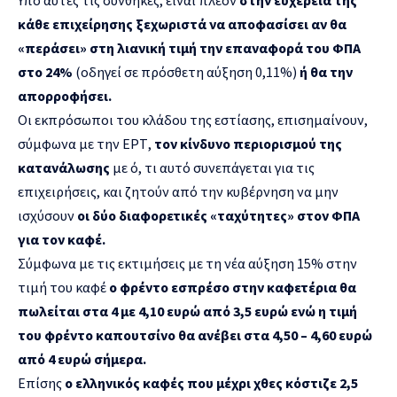
κάθε επιχείρησης ξεχωριστά να αποφασίσει αν θα
«περάσει» στη λιανική τιμή την επαναφορά του ΦΠΑ
στο 24%
(οδηγεί σε πρόσθετη αύξηση 0,11%)
ή θα την
απορροφήσει.
Οι εκπρόσωποι του κλάδου της εστίασης, επισημαίνουν,
σύμφωνα με την ΕΡΤ,
τον κίνδυνο περιορισμού της
κατανάλωσης
με ό, τι αυτό συνεπάγεται για τις
επιχειρήσεις, και ζητούν από την κυβέρνηση να μην
ισχύσουν
οι δύο διαφορετικές «ταχύτητες» στον ΦΠΑ
για τον καφέ.
Σύμφωνα με τις εκτιμήσεις με τη νέα αύξηση 15% στην
τιμή του καφέ
ο φρέντο εσπρέσο στην καφετέρια θα
πωλείται στα 4 με 4,10 ευρώ από 3,5 ευρώ ενώ η τιμή
του φρέντο καπουτσίνο θα ανέβει στα 4,50 – 4,60 ευρώ
από 4 ευρώ σήμερα.
Επίσης
ο ελληνικός καφές που μέχρι χθες κόστιζε 2,5