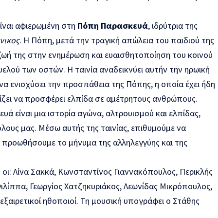
ίναι αφιερωμένη στη
Πόπη Παρασκευά
, ιδρύτρια της
νικος
. Η Πόπη, μετά την τραγική απώλεια του παιδιού της
ζωή της στην ενημέρωση και ευαισθητοποίηση του κοινού
υελού των οστών. Η ταινία αναδεικνύει αυτήν την ηρωική
να ενισχύσει την προσπάθεια της Πόπης, η οποία έχει ήδη
χίζει να προσφέρει ελπίδα σε αμέτρητους ανθρώπους.
υά είναι μια ιστορία αγώνα, αλτρουισμού και ελπίδας,
λους μας. Μέσω αυτής της ταινίας, επιθυμούμε να
α προωθήσουμε το μήνυμα της αλληλεγγύης και της
οι: Λίνα Σακκά, Κωνσταντίνος Γιαννακόπουλος, Περικλής
Φιλίππα, Γεωργίος Χατζηκυριάκος, Λεωνίδας Μικρόπουλος,
εξαιρετικοί ηθοποιοί. Τη μουσική υπογράφει ο Στάθης