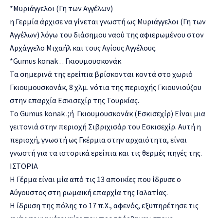
*Μυριάγγελοι (Γη των Αγγέλων)
η Γερμία άρχισε να γίνεται γνωστή ως Μυριάγγελοι (Γη των
Αγγέλων) λόγω του διάσημου ναού της αφιερωμένου στον
Αρχάγγελο Μιχαήλ και τους Αγίους Αγγέλους.
*Gumus konak . . Γκιουμουσκονάκ
Τα σημερινά της ερείπια βρίσκονται κοντά στο χωριό
Γκιουμουσκονάκ, 8 χλμ. νότια της περιοχής Γκιουνιούζου
στην επαρχία Εσκισεχίρ της Τουρκίας.
To Gumus konak .;ή Γκιουμουσκονάκ (Εσκισεχίρ) Είναι μια
γειτονιά στην περιοχή Σιβριχισάρ του Εσκισεχίρ. Αυτή η
περιοχή, γνωστή ως Γκέρμια στην αρχαιότητα, είναι
γνωστή για τα ιστορικά ερείπια και τις θερμές πηγές της.
ΙΣΤΟΡΙΑ
Η Γέρμα είναι μία από τις 13 αποικίες που ίδρυσε ο
Αύγουστος στη ρωμαϊκή επαρχία της Γαλατίας.
Η ίδρυση της πόλης το 17 π.Χ., αφενός, εξυπηρέτησε τις