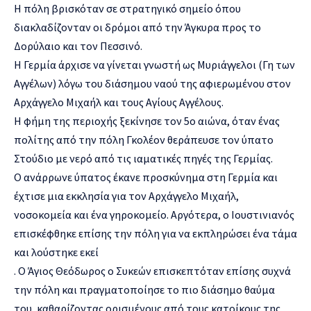
Η πόλη βρισκόταν σε στρατηγικό σημείο όπου
διακλαδίζονταν οι δρόμοι από την Άγκυρα προς το
Δορύλαιο και τον Πεσσινό.
Η Γερμία άρχισε να γίνεται γνωστή ως Μυριάγγελοι (Γη των
Αγγέλων) λόγω του διάσημου ναού της αφιερωμένου στον
Αρχάγγελο Μιχαήλ και τους Αγίους Αγγέλους.
Η φήμη της περιοχής ξεκίνησε τον 5ο αιώνα, όταν ένας
πολίτης από την πόλη Γκολέον θεράπευσε τον ύπατο
Στούδιο με νερό από τις ιαματικές πηγές της Γερμίας.
Ο ανάρρωνε ύπατος έκανε προσκύνημα στη Γερμία και
έχτισε μια εκκλησία για τον Αρχάγγελο Μιχαήλ,
νοσοκομεία και ένα γηροκομείο. Αργότερα, ο Ιουστινιανός
επισκέφθηκε επίσης την πόλη για να εκπληρώσει ένα τάμα
και λούστηκε εκεί
. Ο Άγιος Θεόδωρος ο Συκεών επισκεπτόταν επίσης συχνά
την πόλη και πραγματοποίησε το πιο διάσημο θαύμα
του, καθαρίζοντας ορισμένους από τους κατοίκους της