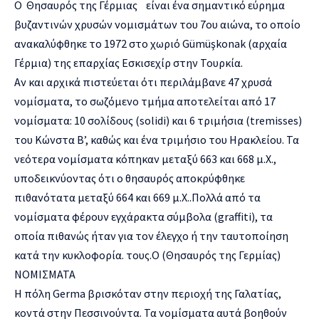
Ο Θησαυρός της Γέρμιας είναι ένα σημαντικό εύρημα
βυζαντινών χρυσών νομισμάτων του 7ου αιώνα, το οποίο
ανακαλύφθηκε το 1972 στο χωριό Gümüşkonak (αρχαία
Γέρμια) της επαρχίας Εσκισεχίρ στην Τουρκία.
Αν και αρχικά πιστεύεται ότι περιλάμβανε 47 χρυσά
νομίσματα, το σωζόμενο τμήμα αποτελείται από 17
νομίσματα: 10 σολίδους (solidi) και 6 τριμήσια (tremisses)
του Κώνστα Β’, καθώς και ένα τριμήσιο του Ηρακλείου. Τα
νεότερα νομίσματα κόπηκαν μεταξύ 663 και 668 μ.Χ.,
υποδεικνύοντας ότι ο θησαυρός αποκρύφθηκε
πιθανότατα μεταξύ 664 και 669 μ.Χ..Πολλά από τα
νομίσματα φέρουν εγχάρακτα σύμβολα (graffiti), τα
οποία πιθανώς ήταν για τον έλεγχο ή την ταυτοποίηση
κατά την κυκλοφορία. τους.Ο (Θησαυρός της Γερμίας)
ΝΟΜΙΣΜΑΤΑ
Η πόλη Germa βρισκόταν στην περιοχή της Γαλατίας,
κοντά στην Πεσσινούντα. Τα νομίσματα αυτά βοηθούν