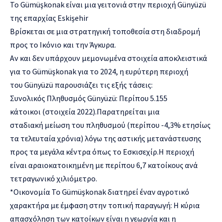
Το Gümüşkonak είναι μια γειτονιά στην περιοχή Günyüzü
της επαρχίας Eskişehir
Βρίσκεται σε μια στρατηγική τοποθεσία στη διαδρομή
προς το Ικόνιο και την Άγκυρα.
Αν και δεν υπάρχουν μεμονωμένα στοιχεία αποκλειστικά
για το Gümüşkonak για το 2024, η ευρύτερη περιοχή
του Günyüzü παρουσιάζει τις εξής τάσεις:
Συνολικός Πληθυσμός Günyüzü: Περίπου 5.155
κάτοικοι (στοιχεία 2022).Παρατηρείται μια
σταδιακή μείωση του πληθυσμού (περίπου -4,3% ετησίως
τα τελευταία χρόνια) λόγω της αστικής μετανάστευσης
προς τα μεγάλα κέντρα όπως το Εσκισεχίρ.Η περιοχή
είναι αραιοκατοικημένη με περίπου 6,7 κατοίκους ανά
τετραγωνικό χιλιόμετρο.
*Οικονομία Το Gümüşkonak διατηρεί έναν αγροτικό
χαρακτήρα με έμφαση στην τοπική παραγωγή: Η κύρια
απασχόληση των κατοίκων είναι η γεωργία και η