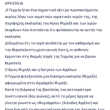
ΘΡΗΣΚΕΙΑ
,Η Γερμία ήταν ένα σημαντικό κέντρο προσκυνήματος
κυρίως λόγω των ιαματικών ιαματικών νερών της, της
περίφημης εκκλησίας του Αγίου Μιχαήλ και των ιερών
λειψάνων που πιστεύεται ότι φυλάσσονται σε αυτήν την
εκκλησία.
Δεδομένου ότι το νερό συνδέεται με τον καθαρισμό και
την θεραπεία στη χριστιανική πίστη, οι ασθενείς
έρχονταν στις θερμές πηγές της Γερμίας για να βρουν
θεραπεία.
Ο Άγιος Μιχαήλ και η Λατρεία των Αγγέλων:
Η Γερμία φιλοξενούσε μια διάσημη εκκλησία (Μιχαήλ)
αφιερωμένη στον Αρχάγγελο Μιχαήλ.
Κατά τη διάρκεια της βασιλείας του αυτοκράτορα
Ιουστινιανού (6ος αιώνας), αυτό το μέρος άρχισε να
γίνεται γνωστό ως «Μυριάγγελοι» (Χιλιάδες Αγγέλοι) και
έγινε ένα από τα σημαντικότερα κέντρα της λατρείας των