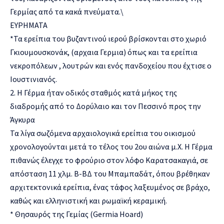
Γερμίας από τα κακά πνεύματα.\
ΕΥΡΗΜΑΤΑ
*Τα ερείπια του βυζαντινού ιερού βρίσκονται στο χωριό
Γκιουμουσκονάκ, (αρχαια Γερμια) όπως και τα ερείπια
νεκροπόλεων , λουτρών και ενός πανδοχείου που έχτισε ο
Ιουστινιανός.
2. Η Γέρμα ήταν οδικός σταθμός κατά μήκος της
διαδρομής από το Δορύλαιο και τον Πεσσινό προς την
Άγκυρα
Τα λίγα σωζόμενα αρχαιολογικά ερείπια του οικισμού
χρονολογούνται μετά το τέλος του 2ου αιώνα μ.Χ. Η Γέρμα
πιθανώς έλεγχε το φρούριο στον λόφο Καρατσακαγιά, σε
απόσταση 11 χλμ. Β-ΒΔ του Μπαμπαδάτ, όπου βρέθηκαν
αρχιτεκτονικά ερείπια, ένας τάφος λαξευμένος σε βράχο,
καθώς και ελληνιστική και ρωμαϊκή κεραμική.
* Θησαυρός της Γεμίας (Germia Hoard)