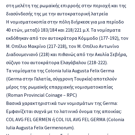
στη μελέτη της ρωμαϊκής επιρροής στην περιοχή και της
διασύνδεσής της με την αυτοκρατορική λατρεία
Η νομισματοκοπία στην πόλη διήρκεσε για μια περίοδο
40 ετών, μεταξύ 183/184 και 218/221 μ.Χ. Τα νομίσματα
εκδόθηκαν από τον αυτοκράτορα Κόμμοδο (177-192), τον
Μ. Οπέλιο Μακρίνο (217-218), τον Μ. Οπέλιο Αντωνίνο
Διαδουμενιανό (218) και πιθανώς από την Ακυλία Σεβήρα,
σύζυγο του αυτοκράτορα Ελαγάβαλου (218-222).
Τα νομίσματα της Colonia Iulia Augusta Felix Germa
(Germa στην Γαλατία, σύγχρονη Τουρκία) αποτελούν
μέρος της ρωμαϊκής επαρχιακής νομισματοκοπίας
(Roman Provincial Coinage – RPC)
Βασικά χαρακτηριστικά των νομισμάτων της Germa:
Εμφανίζεται συχνά με το λατινικό όνομα της αποικίας:
COL AVG FEL GERMEN ή COL IUL AVG FEL GERMA (Colonia
Iulia Augusta Felix Germenorum).