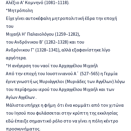
Αλέξιο Α’ Κομνηνό (1081–1118).
*Μητρόπολη
Είχε γίνει αυτοκέφαλη μητροπολιτική έδρα την εποχή
του
Μιχαήλ Η’ Παλαιολόγου (1259–1282),
του Ανδρόνικου Β’ (1282–1328) και του
Ανδρόνικου Γ’ (1328–1341), αλλά εξαφανίστηκε λίγο
αργότερα.
*Η ανέγερση του ναοί του Αρχαγγέλου Μιχαήλ
Από την εποχή του Ιουστινιανού Α΄ (527–565) η Γερμία
έγινε γνωστή ως Μυριάγγελοι (Μυριάδες των Αγγέλων) λόγω
του περίφημου ιερού του Αρχαγγέλου Μιχαήλ και των
Αγίων Αγγέλων .
Μάλιστα υπήρχε η φήμη ότι ένα κομμάτι από τον χιτώνα
του Ιησού που φυλάσσεται στην κρύπτη της εκκλησίας
εδώ έπαιξε σημαντικό ρόλο στο να γίνει η πόλη κέντρο
προσκυνήματος.