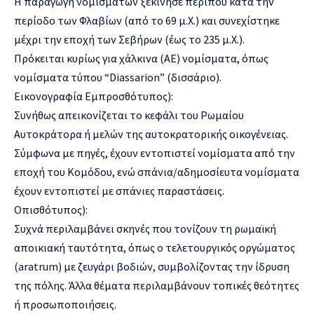
Η παραγωγή νομισμάτων ξεκίνησε περίπου κατά την
περίοδο των Φλαβίων (από το 69 μ.Χ.) και συνεχίστηκε
μέχρι την εποχή των Σεβήρων (έως το 235 μ.Χ.).
Πρόκειται κυρίως για χάλκινα (AE) νομίσματα, όπως
νομίσματα τύπου “Diassarion” (δισσάριο).
Εικονογραφία Εμπροσθότυπος):
Συνήθως απεικονίζεται το κεφάλι του Ρωμαίου
Αυτοκράτορα ή μελών της αυτοκρατορικής οικογένειας.
Σύμφωνα με πηγές, έχουν εντοπιστεί νομίσματα από την
εποχή του Κομόδου, ενώ σπάνια/αδημοσίευτα νομίσματα
έχουν εντοπιστεί με σπάνιες παραστάσεις.
Οπισθότυπος):
Συχνά περιλαμβάνει σκηνές που τονίζουν τη ρωμαϊκή
αποικιακή ταυτότητα, όπως ο τελετουργικός οργώματος
(aratrum) με ζευγάρι βοδιών, συμβολίζοντας την ίδρυση
της πόλης. Άλλα θέματα περιλαμβάνουν τοπικές θεότητες
ή προσωποποιήσεις.