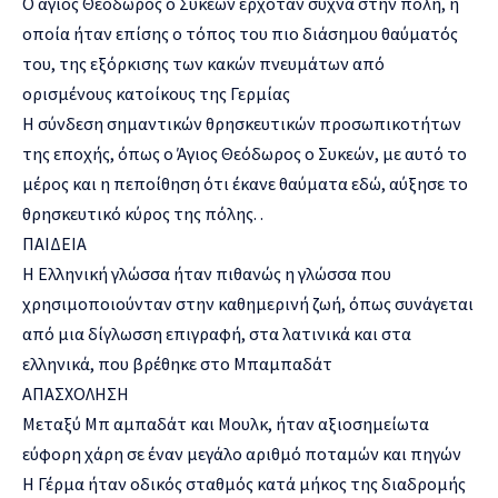
Ο άγιος Θεόδωρος ο Συκεών ερχόταν συχνά στην πόλη, η
οποία ήταν επίσης ο τόπος του πιο διάσημου θαύματός
του, της εξόρκισης των κακών πνευμάτων από
ορισμένους κατοίκους της Γερμίας
Η σύνδεση σημαντικών θρησκευτικών προσωπικοτήτων
της εποχής, όπως ο Άγιος Θεόδωρος ο Συκεών, με αυτό το
μέρος και η πεποίθηση ότι έκανε θαύματα εδώ, αύξησε το
θρησκευτικό κύρος της πόλης. .
ΠΑΙΔΕΙΑ
Η Ελληνική γλώσσα ήταν πιθανώς η γλώσσα που
χρησιμοποιούνταν στην καθημερινή ζωή, όπως συνάγεται
από μια δίγλωσση επιγραφή, στα λατινικά και στα
ελληνικά, που βρέθηκε στο Μπαμπαδάτ
ΑΠΑΣΧΟΛΗΣΗ
Μεταξύ Μπ αμπαδάτ και Μουλκ, ήταν αξιοσημείωτα
εύφορη χάρη σε έναν μεγάλο αριθμό ποταμών και πηγών
Η Γέρμα ήταν οδικός σταθμός κατά μήκος της διαδρομής