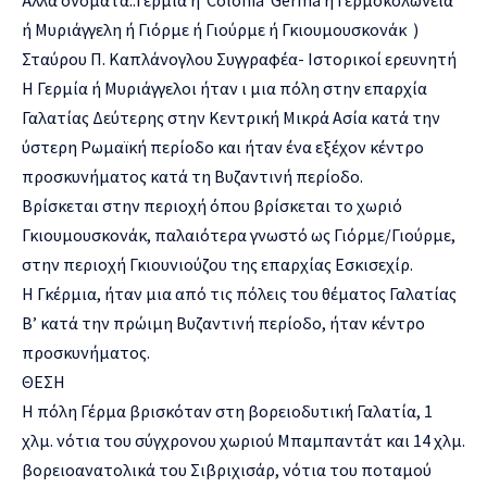
ή Μυριάγγελη ή Γιόρμε ή Γιούρμε ή Γκιουμουσκονάκ )
Σταύρου Π. Καπλάνογλου Συγγραφέα- Ιστορικοί ερευνητή
Η Γερμία ή Μυριάγγελοι ήταν ι μια πόλη στην επαρχία
Γαλατίας Δεύτερης στην Κεντρική Μικρά Ασία κατά την
ύστερη Ρωμαϊκή περίοδο και ήταν ένα εξέχον κέντρο
προσκυνήματος κατά τη Βυζαντινή περίοδο.
Βρίσκεται στην περιοχή όπου βρίσκεται το χωριό
Γκιουμουσκονάκ, παλαιότερα γνωστό ως Γιόρμε/Γιούρμε,
στην περιοχή Γκιουνιούζου της επαρχίας Εσκισεχίρ.
Η Γκέρμια, ήταν μια από τις πόλεις του θέματος Γαλατίας
Β’ κατά την πρώιμη Βυζαντινή περίοδο, ήταν κέντρο
προσκυνήματος.
ΘΕΣΗ
Η πόλη Γέρμα βρισκόταν στη βορειοδυτική Γαλατία, 1
χλμ. νότια του σύγχρονου χωριού Μπαμπαντάτ και 14 χλμ.
βορειοανατολικά του Σιβριχισάρ, νότια του ποταμού