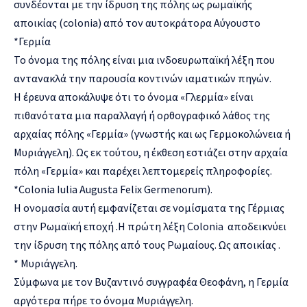
συνδέονται με την ίδρυση της πόλης ως ρωμαϊκής
αποικίας (colonia) από τον αυτοκράτορα Αύγουστο
*Γερμία
Το όνομα της πόλης είναι μια ινδοευρωπαϊκή λέξη που
αντανακλά την παρουσία κοντινών ιαματικών πηγών.
Η έρευνα αποκάλυψε ότι το όνομα «Γλερμία» είναι
πιθανότατα μια παραλλαγή ή ορθογραφικό λάθος της
αρχαίας πόλης «Γερμία» (γνωστής και ως Γερμοκολώνεια ή
Μυριάγγελη). Ως εκ τούτου, η έκθεση εστιάζει στην αρχαία
πόλη «Γερμία» και παρέχει λεπτομερείς πληροφορίες.
*Colonia Iulia Augusta Felix Germenorum).
Η ονομασία αυτή εμφανίζεται σε νομίσματα της Γέρμιας
στην Ρωμαϊκή εποχή .Η πρώτη λέξη Colonia αποδεικνύει
την ίδρυση της πόλης από τους Ρωμαίους. Ως αποικίας .
* Μυριάγγελη.
Σύμφωνα με τον Βυζαντινό συγγραφέα Θεοφάνη, η Γερμία
αργότερα πήρε το όνομα Μυριάγγελη.