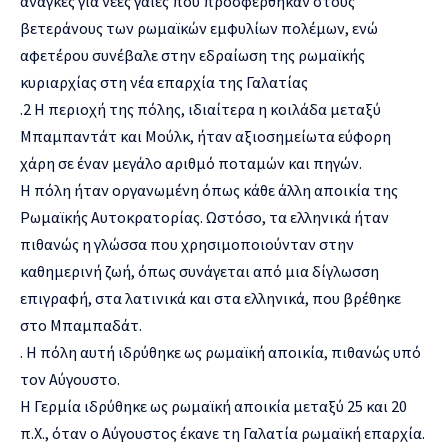
ανάγκες για νέες γαίες που προσφέρθηκαν στους
βετεράνους των ρωμαϊκών εμφυλίων πολέμων, ενώ
αφετέρου συνέβαλε στην εδραίωση της ρωμαϊκής
κυριαρχίας στη νέα επαρχία της Γαλατίας
.2 Η περιοχή της πόλης, ιδιαίτερα η κοιλάδα μεταξύ
Μπαμπαντάτ και Μούλκ, ήταν αξιοσημείωτα εύφορη
χάρη σε έναν μεγάλο αριθμό ποταμών και πηγών.
Η πόλη ήταν οργανωμένη όπως κάθε άλλη αποικία της
Ρωμαϊκής Αυτοκρατορίας. Ωστόσο, τα ελληνικά ήταν
πιθανώς η γλώσσα που χρησιμοποιούνταν στην
καθημερινή ζωή, όπως συνάγεται από μια δίγλωσση
επιγραφή, στα λατινικά και στα ελληνικά, που βρέθηκε
στο Μπαμπαδάτ.
. Η πόλη αυτή ιδρύθηκε ως ρωμαϊκή αποικία, πιθανώς υπό
τον Αύγουστο.
Η Γερμία ιδρύθηκε ως ρωμαϊκή αποικία μεταξύ 25 και 20
π.Χ., όταν ο Αύγουστος έκανε τη Γαλατία ρωμαϊκή επαρχία.