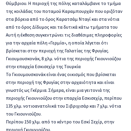
Θύμβριου. Η περιοχή της πόλης καταλάμβανε το τμήμα
της κοιλάδας του ποταμού Καραμπουρχάν που οριζόταν
στα βόρεια από το όρος Καρατσάμ Νταγί και στα νότια
από το όρος Δίδυμος και τα δυτικά κάτω τμήματα του
Αυτή η έκθεση συγκεντρώνει τις διαθέσιμες πληροφορίες
για την αρχαία πόλη «Γερμία», η οποία λέγεται ότι
βρίσκεται στην περιοχή της Γαλατίας της Φρυγίας.
Γκιουμουσκονάκ, 8 χλμ. νότια της περιοχής Γκιουνιούζου
στην επαρχία Εσκισεχίρ της Τουρκία
Το Γκιουμουσκονάκ είναι ένας οικισμός που βρίσκεται
στην περιοχή της Φρυγίας στην αρχαιότητα και είναι
γνωστός ως Γκέρμια. Σήμερα, είναι μια γειτονιά της
περιοχής Γκιουνιούζου στην επαρχία Εσκισεχίρ, περίπου
135 χλμ. νοτιοανατολικά του Σιβριχισάρ και 7 χλμ. νότια
του Γκιουνιούζου.
Περίπου 150 χλμ. από το κέντρο του Εσκί Σεχίρ, στην
περιοχή Γκιουνιούζου.