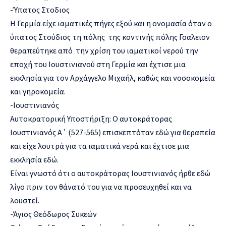
-Ύπατος Στοδιος
Η Γερμία είχε ιαματικές πήγες εξού και η ονομασία όταν ο
ύπατος Στούδιος τη πόλης της κοντινής πόλης Γοαλειον
θεραπεύτηκε από την χρίση του ιαματικοί νερού την
εποχή του Ιουστινιανού στη Γερμία και έχτισε μια
εκκλησία για τον Αρχάγγελο Μιχαήλ, καθώς και νοσοκομεία
και γηροκομεία.
-Ιουστινιανός
Αυτοκρατορική Υποστήριξη: Ο αυτοκράτορας
Ιουστινιανός Α΄ (527-565) επισκεπτόταν εδώ για θεραπεία
και είχε λουτρά για τα ιαματικά νερά και έχτισε μια
εκκλησία εδώ.
Είναι γνωστό ότι ο αυτοκράτορας Ιουστινιανός ήρθε εδώ
λίγο πριν τον θάνατό του για να προσευχηθεί και να
λουστεί.
-Άγιος Θεόδωρος Συκεών