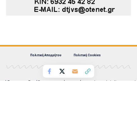
Πολιτική Απορρήτου
Πολιτική Cookies
Λάζαρος Λαζαρίδης Ατομική Επιχείρηση | eordaialive.com |
ΕΔΡΑ: ΠΤΟΛΕΜΑΪΔΑ | ΑΦΜ: 125508663 | ΔΟΥ:
ΠΤΟΛΕΜΑΪΔΑΣ
ΔΙΕΥΘΥΝΣΗ: ΚΑΥΚΑΣΟΥ 44, Τ.Κ. 50200, ΠΤΟΛΕΜΑΪΔΑ |
ΤΗΛ: 6981893715, 2463504856 | e-mail: