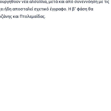
ιουργηθούν νέα αλσύλλια, μετά και από συνεννόηση με τις
έχει ήδη αποσταλεί σχετικό έγγραφο. Η β’ φάση θα
οζάνης και Πτολεμαΐδας.