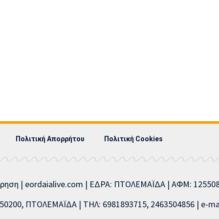
Πολιτική Απορρήτου
Πολιτική Cookies
ίρηση | eordaialive.com | ΕΔΡΑ: ΠΤΟΛΕΜΑΪΔΑ | ΑΦΜ: 1255
0200, ΠΤΟΛΕΜΑΪΔΑ | ΤΗΛ: 6981893715, 2463504856 | e-mai