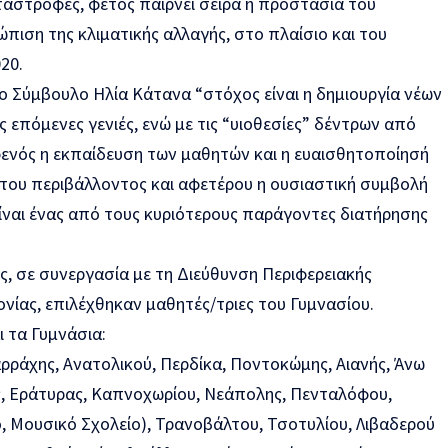
ταστροφές, φέτος παίρνει σειρά η προστασία του
ώπιση της κλιματικής αλλαγής, στο πλαίσιο και του
20.
 Σύμβουλο Ηλία Κάτανα “στόχος είναι η δημιουργία νέων
ς επόμενες γενιές, ενώ με τις “υιοθεσίες” δέντρων από
φενός η εκπαίδευση των μαθητών και η ευαισθητοποίησή
του περιβάλλοντος και αφετέρου η ουσιαστική συμβολή
ναι ένας από τους κυριότερους παράγοντες διατήρησης
ς, σε συνεργασία με τη Διεύθυνση Περιφερειακής
νίας, επιλέχθηκαν μαθητές/τριες του Γυμνασίου.
ι τα Γυμνάσια:
ρράχης, Ανατολικού, Περδίκα, Ποντοκώμης, Αιανής, Άνω
ς, Εράτυρας, Καπνοχωρίου, Νεάπολης, Πενταλόφου,
ο, Μουσικό Σχολείο), Τρανοβάλτου, Τσοτυλίου, Λιβαδερού