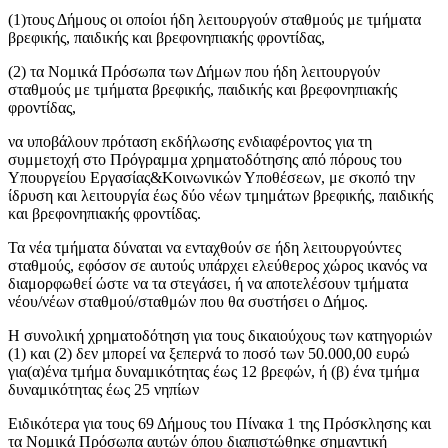
(1)τους Δήμους οι οποίοι ήδη λειτουργούν σταθμούς με τμήματα
βρεφικής, παιδικής και βρεφονηπιακής φροντίδας,
(2) τα Νομικά Πρόσωπα των Δήμων που ήδη λειτουργούν
σταθμούς με τμήματα βρεφικής, παιδικής και βρεφονηπιακής
φροντίδας,
να υποβάλουν πρόταση εκδήλωσης ενδιαφέροντος για τη
συμμετοχή στο Πρόγραμμα χρηματοδότησης από πόρους του
Υπουργείου Εργασίας&Κοινωνικών Υποθέσεων, με σκοπό την
ίδρυση και λειτουργία έως δύο νέων τμημάτων βρεφικής, παιδικής
και βρεφονηπιακής φροντίδας.
Τα νέα τμήματα δύναται να ενταχθούν σε ήδη λειτουργούντες
σταθμούς, εφόσον σε αυτούς υπάρχει ελεύθερος χώρος ικανός να
διαμορφωθεί ώστε να τα στεγάσει, ή να αποτελέσουν τμήματα
νέου/νέων σταθμού/σταθμών που θα συστήσει ο Δήμος.
Η συνολική χρηματοδότηση για τους δικαιούχους των κατηγοριών
(1) και (2) δεν μπορεί να ξεπερνά το ποσό των 50.000,00 ευρώ
για(α)ένα τμήμα δυναμικότητας έως 12 βρεφών, ή (β) ένα τμήμα
δυναμικότητας έως 25 νηπίων
Ειδικότερα για τους 69 Δήμους του Πίνακα 1 της Πρόσκλησης και
τα Νομικά Πρόσωπα αυτών όπου διαπιστώθηκε σημαντική