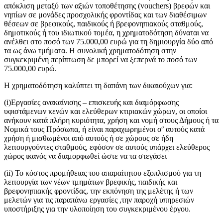
απόκλιση μεταξύ των αξιών τοποθέτησης (vouchers) βρεφών και
νηπίων σε μονάδες προσχολικής φροντίδας και των διαθέσιμων
θέσεων σε βρεφικούς, παιδικούς ή βρεφονηπιακούς σταθμούς,
δημοτικούς ή του ιδιωτικού τομέα, η χρηματοδότηση δύναται να
ανέλθει στο ποσό των 75.000,00 ευρώ για τη δημιουργία δύο από
τα ως άνω τμήματα. Η συνολική χρηματοδότηση στην
συγκεκριμένη περίπτωση δε μπορεί να ξεπερνά το ποσό των
75.000,00 ευρώ.
Η χρηματοδότηση καλύπτει τη δαπάνη των δικαιούχων για:
(i)Εργασίες ανακαίνισης – επισκευής και διαμόρφωσης
υφιστάμενων κενών και ελεύθερων κτιριακών χώρων, οι οποίοι
ανήκουν κατά πλήρη κυριότητα, χρήση και νομή στους Δήμους ή τα
Νομικά τους Πρόσωπα, ή είναι παραχωρημένοι σ’ αυτούς κατά
χρήση ή μισθωμένοι από αυτούς ή σε χώρους σε ήδη
λειτουργούντες σταθμούς, εφόσον σε αυτούς υπάρχει ελεύθερος
χώρος ικανός να διαμορφωθεί ώστε να τα στεγάσει
(ii) Το κόστος προμήθειας του απαραίτητου εξοπλισμού για τη
λειτουργία των νέων τμημάτων βρεφικής, παιδικής και
βρεφονηπιακής φροντίδας, την εκπόνηση της μελέτης ή των
μελετών για τις παραπάνω εργασίες ,την παροχή υπηρεσιών
υποστήριξης για την υλοποίηση του συγκεκριμένου έργου.