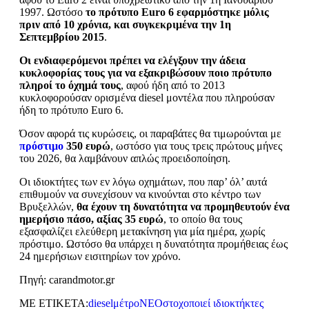
1997. Ωστόσο
το πρότυπο Euro 6 εφαρμόστηκε μόλις
πριν από 10 χρόνια, και συγκεκριμένα την 1η
Σεπτεμβρίου 2015
.
Οι ενδιαφερόμενοι πρέπει να ελέγξουν την άδεια
κυκλοφορίας τους για να εξακριβώσουν ποιο πρότυπο
πληροί το όχημά τους
, αφού ήδη από το 2013
κυκλοφορούσαν ορισμένα diesel μοντέλα που πληρούσαν
ήδη το πρότυπο Euro 6.
Όσον αφορά τις κυρώσεις, οι παραβάτες θα τιμωρούνται με
πρόστιμο
350 ευρώ
, ωστόσο για τους τρεις πρώτους μήνες
του 2026, θα λαμβάνουν απλώς προειδοποίηση.
Οι ιδιοκτήτες των εν λόγω οχημάτων, που παρ’ όλ’ αυτά
επιθυμούν να συνεχίσουν να κινούνται στο κέντρο των
Βρυξελλών,
θα έχουν τη δυνατότητα να προμηθευτούν ένα
ημερήσιο πάσο, αξίας 35 ευρώ
, το οποίο θα τους
εξασφαλίζει ελεύθερη μετακίνηση για μία ημέρα, χωρίς
πρόστιμο. Ωστόσο θα υπάρχει η δυνατότητα προμήθειας έως
24 ημερήσιων εισιτηρίων τον χρόνο.
Πηγή: carandmotor.gr
ΜΕ ΕΤΙΚΕΤΑ:
diesel
μέτρο
ΝΕΟ
στοχοποιεί ιδιοκτήκτες