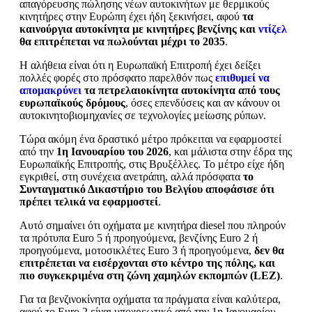
απαγόρευσης πώλησης νέων αυτοκινήτων με θερμικούς
κινητήρες στην Ευρώπη έχει ήδη ξεκινήσει, αφού
τα
καινούργια αυτοκίνητα με κινητήρες βενζίνης και
ντίζελ
θα επιτρέπεται να πωλούνται μέχρι το 2035
.
Η αλήθεια είναι ότι η Ευρωπαϊκή Επιτροπή έχει δείξει
πολλές φορές στο πρόσφατο παρελθόν πως
επιθυμεί να
απομακρύνει
τα πετρελαιοκίνητα αυτοκίνητα από τους
ευρωπαϊκούς δρόμους
, όσες επενδύσεις και αν κάνουν οι
αυτοκινητοβιομηχανίες σε τεχνολογίες μείωσης ρύπων.
Τώρα ακόμη ένα δραστικό μέτρο πρόκειται να εφαρμοστεί
από την
1η Ιανουαρίου του 2026
, και μάλιστα στην έδρα της
Ευρωπαϊκής Επιτροπής, στις Βρυξέλλες. Το μέτρο είχε ήδη
εγκριθεί, στη συνέχεια ανετράπη, αλλά πρόσφατα
το
Συνταγματικό Δικαστήριο του Βελγίου αποφάσισε ότι
πρέπει τελικά να εφαρμοστεί
.
Αυτό σημαίνει ότι οχήματα με κινητήρα diesel που πληρούν
τα πρότυπα Euro 5 ή προηγούμενα, βενζίνης Euro 2 ή
προηγούμενα, μοτοσικλέτες Euro 3 ή προηγούμενα,
δεν θα
επιτρέπεται να εισέρχονται στο κέντρο της πόλης, και
πιο συγκεκριμένα στη ζώνη χαμηλών εκπομπών (LEZ)
.
Για τα βενζινοκίνητα οχήματα τα πράγματα είναι καλύτερα,
αφού το Euro 2 είναι υποχρεωτικό από την 1η Ιανουαρίου