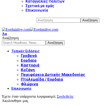
Καταγγελίες Πολιτών
Σχετικά με εμάς
Επικοινωνία
Αα
Αναζήτηση
Τοπικές Ειδήσεις
Γρεβενά
Εορδαία
Καστοριά
Κοζάνη
Περιφέρεια Δυτικής Μακεδονίας
Πτολεμαΐδα / Εορδαία
Φλώρινα
Επικοινωνία
Έχετε έναν υπάρχοντα λογαριασμό;
Συνδεθείτε
Ακολουθησε μας