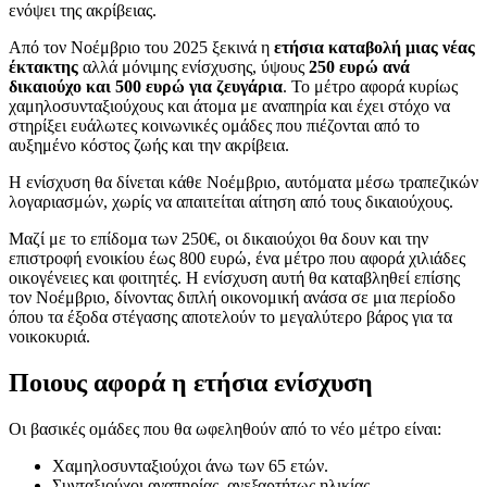
ενόψει της ακρίβειας.
Από τον Νοέμβριο του 2025 ξεκινά η
ετήσια καταβολή μιας νέας
έκτακτης
αλλά μόνιμης ενίσχυσης, ύψους
250 ευρώ ανά
δικαιούχο και 500 ευρώ για ζευγάρια
. Το μέτρο αφορά κυρίως
χαμηλοσυνταξιούχους και άτομα με αναπηρία και έχει στόχο να
στηρίξει ευάλωτες κοινωνικές ομάδες που πιέζονται από το
αυξημένο κόστος ζωής και την ακρίβεια.
Η ενίσχυση θα δίνεται κάθε Νοέμβριο, αυτόματα μέσω τραπεζικών
λογαριασμών, χωρίς να απαιτείται αίτηση από τους δικαιούχους.
Μαζί με το επίδομα των 250€, οι δικαιούχοι θα δουν και την
επιστροφή ενοικίου έως 800 ευρώ, ένα μέτρο που αφορά χιλιάδες
οικογένειες και φοιτητές. Η ενίσχυση αυτή θα καταβληθεί επίσης
τον Νοέμβριο, δίνοντας διπλή οικονομική ανάσα σε μια περίοδο
όπου τα έξοδα στέγασης αποτελούν το μεγαλύτερο βάρος για τα
νοικοκυριά.
Ποιους αφορά η ετήσια ενίσχυση
Οι βασικές ομάδες που θα ωφεληθούν από το νέο μέτρο είναι:
Χαμηλοσυνταξιούχοι άνω των 65 ετών.
Συνταξιούχοι αναπηρίας, ανεξαρτήτως ηλικίας.