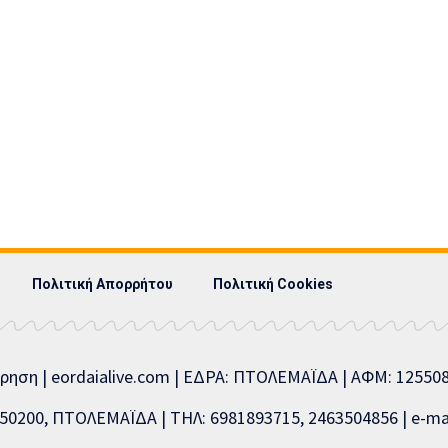
Πολιτική Απορρήτου
Πολιτική Cookies
ίρηση | eordaialive.com | ΕΔΡΑ: ΠΤΟΛΕΜΑΪΔΑ | ΑΦΜ: 1255
0200, ΠΤΟΛΕΜΑΪΔΑ | ΤΗΛ: 6981893715, 2463504856 | e-mai