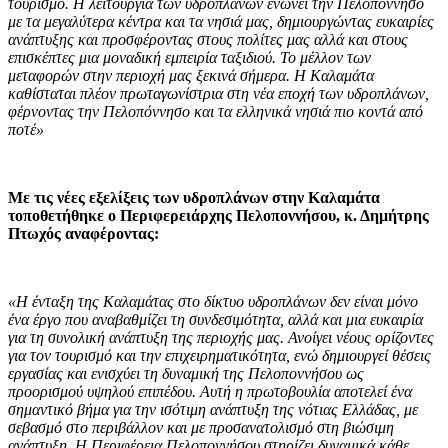
τουρισμό. Η λειτουργία των υδροπλάνων ενώνει την Πελοπόννησο
με τα μεγαλύτερα κέντρα και τα νησιά μας, δημιουργώντας ευκαιρίες
ανάπτυξης και προσφέροντας στους πολίτες μας αλλά και στους
επισκέπτες μια μοναδική εμπειρία ταξιδιού. Το μέλλον των
μεταφορών στην περιοχή μας ξεκινά σήμερα. Η Καλαμάτα
καθίσταται πλέον πρωταγωνίστρια στη νέα εποχή των υδροπλάνων,
φέρνοντας την Πελοπόννησο και τα ελληνικά νησιά πιο κοντά από
ποτέ»
Με τις νέες εξελίξεις των υδροπλάνων στην Καλαμάτα
τοποθετήθηκε ο Περιφερειάρχης Πελοποννήσου, κ. Δημήτρης
Πτωχός αναφέροντας:
«Η ένταξη της Καλαμάτας στο δίκτυο υδροπλάνων δεν είναι μόνο
ένα έργο που αναβαθμίζει τη συνδεσιμότητα, αλλά και μια ευκαιρία
για τη συνολική ανάπτυξη της περιοχής μας. Ανοίγει νέους ορίζοντες
για τον τουρισμό και την επιχειρηματικότητα, ενώ δημιουργεί θέσεις
εργασίας και ενισχύει τη δυναμική της Πελοποννήσου ως
προορισμού υψηλού επιπέδου. Αυτή η πρωτοβουλία αποτελεί ένα
σημαντικό βήμα για την ισότιμη ανάπτυξη της νότιας Ελλάδας, με
σεβασμό στο περιβάλλον και με προσανατολισμό στη βιώσιμη
ανάπτυξη. Η Περιφέρεια Πελοποννήσου στηρίζει δυναμικά κάθε