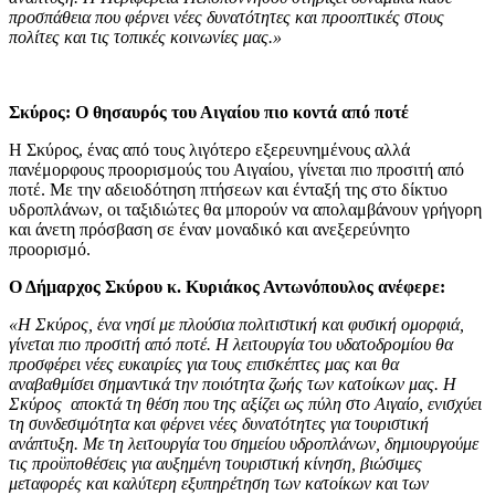
προσπάθεια που φέρνει νέες δυνατότητες και προοπτικές στους
πολίτες και τις τοπικές κοινωνίες μας.»
Σκύρος: Ο θησαυρός του Αιγαίου πιο κοντά από ποτέ
Η Σκύρος, ένας από τους λιγότερο εξερευνημένους αλλά
πανέμορφους προορισμούς του Αιγαίου, γίνεται πιο προσιτή από
ποτέ. Με την αδειοδότηση πτήσεων και ένταξή της στο δίκτυο
υδροπλάνων, οι ταξιδιώτες θα μπορούν να απολαμβάνουν γρήγορη
και άνετη πρόσβαση σε έναν μοναδικό και ανεξερεύνητο
προορισμό.
Ο Δήμαρχος Σκύρου κ. Κυριάκος Αντωνόπουλος ανέφερε:
«Η Σκύρος, ένα νησί με πλούσια πολιτιστική και φυσική ομορφιά,
γίνεται πιο προσιτή από ποτέ. Η λειτουργία του υδατοδρομίου θα
προσφέρει νέες ευκαιρίες για τους επισκέπτες μας και θα
αναβαθμίσει σημαντικά την ποιότητα ζωής των κατοίκων μας. Η
Σκύρος αποκτά τη θέση που της αξίζει ως πύλη στο Αιγαίο, ενισχύει
τη συνδεσιμότητα και φέρνει νέες δυνατότητες για τουριστική
ανάπτυξη. Με τη λειτουργία του σημείου υδροπλάνων, δημιουργούμε
τις προϋποθέσεις για αυξημένη τουριστική κίνηση, βιώσιμες
μεταφορές και καλύτερη εξυπηρέτηση των κατοίκων και των