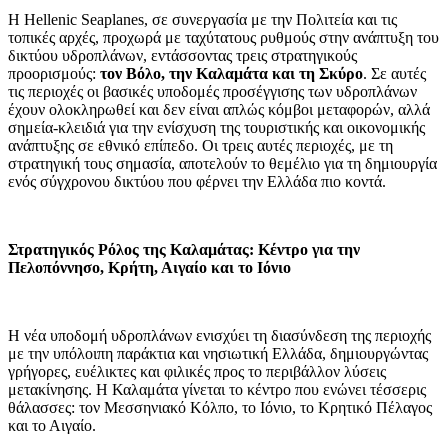
Η Hellenic Seaplanes, σε συνεργασία με την Πολιτεία και τις
τοπικές αρχές, προχωρά με ταχύτατους ρυθμούς στην ανάπτυξη του
δικτύου υδροπλάνων, εντάσσοντας τρεις στρατηγικούς
προορισμούς:
τον Βόλο, την Καλαμάτα και τη Σκύρο
. Σε αυτές
τις περιοχές οι βασικές υποδομές προσέγγισης των υδροπλάνων
έχουν ολοκληρωθεί και δεν είναι απλώς κόμβοι μεταφορών, αλλά
σημεία-κλειδιά για την ενίσχυση της τουριστικής και οικονομικής
ανάπτυξης σε εθνικό επίπεδο. Οι τρεις αυτές περιοχές, με τη
στρατηγική τους σημασία, αποτελούν το θεμέλιο για τη δημιουργία
ενός σύγχρονου δικτύου που φέρνει την Ελλάδα πιο κοντά.
Στρατηγικός Ρόλος της Καλαμάτας: Κέντρο για την
Πελοπόννησο, Κρήτη, Αιγαίο και το Ιόνιο
Η νέα υποδομή υδροπλάνων ενισχύει τη διασύνδεση της περιοχής
με την υπόλοιπη παράκτια και νησιωτική Ελλάδα, δημιουργώντας
γρήγορες, ευέλικτες και φιλικές προς το περιβάλλον λύσεις
μετακίνησης. Η Καλαμάτα γίνεται το κέντρο που ενώνει τέσσερις
θάλασσες: τον Μεσσηνιακό Κόλπο, το Ιόνιο, το Κρητικό Πέλαγος
και το Αιγαίο.