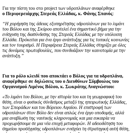
Για την πίστη του στο project των υδροπλάνων αναφέρθηκε
o
Περιφερειάρχης Στερεάς Ελλάδας, κ. Φάνης Σπανός
:
“Η χορήγηση της άδειας εξυπηρέτησης υδροπλάνων για το λιμάνι
του Βόλου και της Σκύρου αποτελεί ένα σημαντικό βήμα για την
ενίσχυση της διασύνδεσης της Στερεάς Ελλάδας με την υπόλοιπη
Ελλάδα. Πρόκειται για ένα έργο ανάπτυξης για τις τοπικές κοινωνίες
και τον τουρισμό. Η Περιφέρεια Στερεάς Ελλάδας στηρίζει με όλες
τις δυνάμεις πρωτοβουλίες, που συνδυάζουν την καινοτομία με την
ανάπτυξη.”
Για το ρόλο κλειδί που αποκτάει ο Βόλος για τα υδροπλάνα,
αναφέρθηκε σε δηλώσεις του ο Διευθύνων Σύμβουλος του
Οργανισμού Λιμένος Βόλου, κ. Σωκράτης Αναγνώστου:
«Το λιμάνι του Βόλου, με την ιστορία του και τη γεωγραφική του
θέση, είναι ο φυσικός σύνδεσμος μεταξύ της ηπειρωτικής Ελλάδας,
των Σποράδων και του Βόρειου Αιγαίου. Η επιστροφή των
υδροπλάνων στον Βόλο δεν είναι απλώς ένα έργο υποδομής, αλλά
μια αναβίωση της ναυτικής κληρονομιάς και μια ευκαιρία να
προχωρήσουμε σε μια νέα εποχή μεταφορών. Η αδειοδότηση του
σημείου προσέγγισης υδροπλάνων ενισχύει τη στρατηγική αυτή θέση,