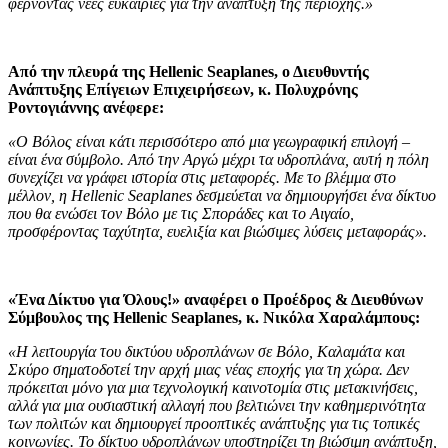
φέρνοντας νέες ευκαιρίες για την ανάπτυξη της περιοχής.»
Από την πλευρά της
Hellenic
Seaplanes
, ο Διευθυντής
Ανάπτυξης Επίγειων Επιχειρήσεων, κ. Πολυχρόνης
Ροντογιάννης ανέφερε:
«Ο Βόλος είναι κάτι περισσότερο από μια γεωγραφική επιλογή –
είναι ένα σύμβολο. Από την Αργώ μέχρι τα υδροπλάνα, αυτή η πόλη
συνεχίζει να γράφει ιστορία στις μεταφορές. Με το βλέμμα στο
μέλλον, η Hellenic Seaplanes δεσμεύεται να δημιουργήσει ένα δίκτυο
που θα ενώσει τον Βόλο με τις Σποράδες και το Αιγαίο,
προσφέροντας ταχύτητα, ευελιξία και βιώσιμες λύσεις μεταφοράς».
«Ένα Δίκτυο για Όλους!»
αναφέρει ο Προέδρος & Διευθύνων
Σύμβουλος της Hellenic Seaplanes, κ. Νικόλα Χαραλάμπους:
«Η λειτουργία του δικτύου υδροπλάνων σε Βόλο, Καλαμάτα και
Σκύρο σηματοδοτεί την αρχή μιας νέας εποχής για τη χώρα. Δεν
πρόκειται μόνο για μια τεχνολογική καινοτομία στις μετακινήσεις,
αλλά για μια ουσιαστική αλλαγή που βελτιώνει την καθημερινότητα
των πολιτών και δημιουργεί προοπτικές ανάπτυξης για τις τοπικές
κοινωνίες. Το δίκτυο υδροπλάνων υποστηρίζει τη βιώσιμη ανάπτυξη,