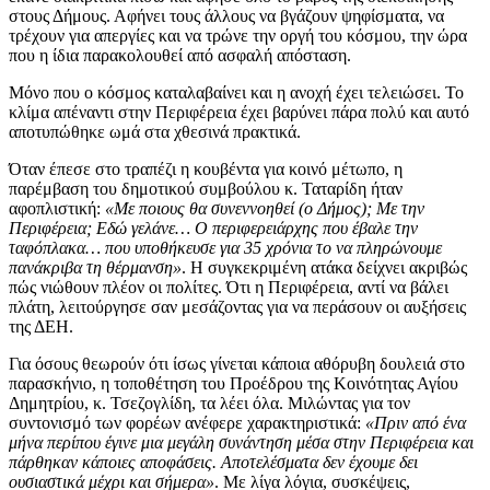
στους Δήμους. Αφήνει τους άλλους να βγάζουν ψηφίσματα, να
τρέχουν για απεργίες και να τρώνε την οργή του κόσμου, την ώρα
που η ίδια παρακολουθεί από ασφαλή απόσταση.
Μόνο που ο κόσμος καταλαβαίνει και η ανοχή έχει τελειώσει. Το
κλίμα απέναντι στην Περιφέρεια έχει βαρύνει πάρα πολύ και αυτό
αποτυπώθηκε ωμά στα χθεσινά πρακτικά.
Όταν έπεσε στο τραπέζι η κουβέντα για κοινό μέτωπο, η
παρέμβαση του δημοτικού συμβούλου κ. Ταταρίδη ήταν
αφοπλιστική:
«Με ποιους θα συνεννοηθεί (ο Δήμος); Με την
Περιφέρεια; Εδώ γελάνε… Ο περιφερειάρχης που έβαλε την
ταφόπλακα… που υποθήκευσε για 35 χρόνια το να πληρώνουμε
πανάκριβα τη θέρμανση»
. Η συγκεκριμένη ατάκα δείχνει ακριβώς
πώς νιώθουν πλέον οι πολίτες. Ότι η Περιφέρεια, αντί να βάλει
πλάτη, λειτούργησε σαν μεσάζοντας για να περάσουν οι αυξήσεις
της ΔΕΗ.
Για όσους θεωρούν ότι ίσως γίνεται κάποια αθόρυβη δουλειά στο
παρασκήνιο, η τοποθέτηση του Προέδρου της Κοινότητας Αγίου
Δημητρίου, κ. Τσεζογλίδη, τα λέει όλα. Μιλώντας για τον
συντονισμό των φορέων ανέφερε χαρακτηριστικά:
«Πριν από ένα
μήνα περίπου έγινε μια μεγάλη συνάντηση μέσα στην Περιφέρεια και
πάρθηκαν κάποιες αποφάσεις. Αποτελέσματα δεν έχουμε δει
ουσιαστικά μέχρι και σήμερα»
. Με λίγα λόγια, συσκέψεις,