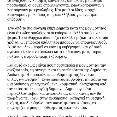
να ενισχυθούν κρίσιμες κοινωνικές υπηρεσίες με μόνιμο
προσωπικό, οι δομές αποψιλώνονται, ιδιωτικοποιούνται ή
λειτουργούν με εργολαβίες. Και μετά οι ίδιες οι αρχές
κατηγορούν
με θράσος
τους υπαλλήλους για «χαμηλή
απόδοση».
Ένα από τα πιο συνήθη επιχειρήματα κατά της μονιμότητας
είναι ότι «δεν απολύονται οι επίορκοι». Αλλά αυτό είναι
ψέμα. Το πειθαρχικό δίκαιο έχει αλλάξει ριζικά τα τελευταία
χρόνια. Οι επίορκοι υπάλληλοι μπορούν να απομακρυνθούν.
Αυτό που δεν μπορ
εί
να κάν
ει
η
κυβ
έρνηση
,
και γι’ αυτό
αγανακτ
εί
,
είναι να απολύ
ει
κατά το δοκούν, με κριτήρια
πολιτικής ή προσωπικής εκδίκησης.
Και αυτό ακριβώς είναι που προστατεύει η μονιμότητα: την
ανεξαρτησία, τη συνέχεια και τη σταθερότητα της Δημόσιας
Διοίκησης. Η προσπάθεια αποδόμησ
η
ς της δεν είναι
απλώς
αντιθεσμική
. Είναι επικίνδυνη. Ανοίγει την πόρτα για
μια διοίκηση χειραγωγούμενη, κομματική, ελεγχόμενη από
τον εκάστοτε υπουργό ή δήμαρχο. Δημιουργεί ένα
περιβάλλον φόβου και ανασφάλειας, όπου κανείς δεν θα
τολμά να πει «όχι» στην αυθαιρεσία. Καταργεί τη θεσμική
μνήμη, αποδιαρθρώνει την ικανότητα του κράτους να
διαχειρίζεται μακροπρόθεσμα τις πολιτικές του.
Και όλα αυτά σε μια χώρα με ήδη σοβαρά ελλείμματα.