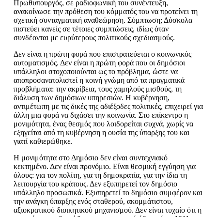
Πρωθυπουργός, σε ραδιοφωνική του συνέντευξη,
ανακοίνωσε την πρόθεση του κόμματός του να προτείνει τη
σχετική συνταγματική αναθεώρηση. Σύμπτωση; Δύσκολα
πιστεύει κανείς σε τέτοιες συμπτώσεις, ιδίως όταν
συνδέονται με ευρύτερους πολιτικούς σχεδιασμούς.
Δεν είναι η πρώτη φορά που επιστρατεύεται ο κοινωνικός
αυτοματισμός. Δεν είναι η πρώτη φορά που οι δημόσιοι
υπάλληλοι
στοχοποιούνται
ως το πρόβλημα, ώστε να
αποπροσανατολιστεί η κοινή γνώμη από τα πραγματικά
προβλήματα: την ακρίβεια, τους χαμηλούς μισθούς, τη
διάλυση των δημόσιων υπηρεσιών. Η κυβέρνηση,
αντιμέτωπη με τις δικές της αδιέξοδες πολιτικές, επιχειρεί για
άλλη μια φορά να διχάσει την κοινωνία. Στο επίκεντρο
η
μονιμότητα
, ένας θ
εσμός που
λοιδορείται συχνά,
χωρίς να
εξηγείται
από τη κυβέρνηση
η ουσία της
ύπαρξης
του
και
γιατί καθιερώθηκε
.
Η μονιμότητα στο Δημόσιο δεν είναι συντεχνιακό
κεκτημένο. Δεν είναι προνόμιο. Είναι θεσμική εγγύηση για
όλους: για τον πολίτη, για τη δημοκρατία, για την ίδια τη
λειτουργία του κράτους. Δεν εξυπηρετεί τον δημόσιο
υπάλληλο προσωπικά. Εξυπηρετεί το δημόσιο συμφέρον και
την ανάγκη ύπαρξης ενός σταθερού, ακομμάτιστου,
αξιοκρατικού διοικητικού μηχανισμού. Δεν είναι τυχαίο ότι η