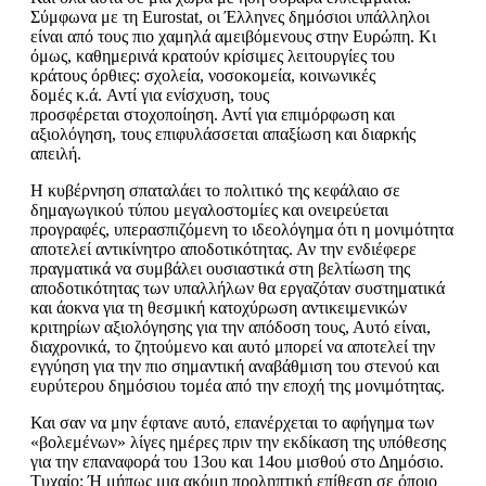
Σύμφωνα με τη
Eurostat
, οι Έλληνες δημόσιοι υπάλληλοι
είναι από τους πιο χαμηλά αμειβόμενους στην Ευρώπη. Κι
όμως, καθημερινά κρατούν
κρίσιμες λειτουργίες του
κράτους
όρθιες
: σχολεία, νοσοκομεία, κοινωνικές
δομές
κ.
ά
.
Αντί για ενίσχυση, τους
προσφέρεται
στοχοποίηση
. Αντί για επιμόρφωση και
αξιολόγηση, τους επιφυλάσσεται απαξίωση και διαρκής
απειλή.
Η κυβέρνηση σπαταλάει το πολιτικό της κεφάλαιο σε
δημαγωγικού τύπου μεγαλοστο
μίες και ονειρεύεται
προγραφές, υπερασπιζόμενη το ιδεολ
όγημα ότι η μονιμότητα
αποτελεί αντικί
νη
τρο
αποδοτικότητας. Αν την ενδιέφερε
πραγματικά
να συμβάλει ουσιαστικά στη βελτίωση της
αποδοτικότητας
των υπαλλήλων θα εργαζόταν συστηματικά
και άοκνα για τη θεσμική
κατοχύρωση αντικειμενικών
κριτηρίων αξιολόγησης για την απόδοση τους, Αυτό είναι
,
διαχρονικά, το ζητούμενο και αυτό μπορεί να αποτελεί
την
εγγύηση για την πιο σημαντική αναβάθμιση του στενού και
ευρύτερου δη
μόσιου τομέα από την εποχή της μονιμότητας.
Και σαν να μην έφτανε αυτό, επανέρχεται το αφήγημα των
«βολεμένων»
λίγες
ημέρες πριν την εκδίκαση της υπόθεσης
για την επαναφορά του 13ου και 14ου μισθού στο Δημόσιο.
Τυχαίο; Ή μήπως μια ακόμη προληπτική επίθεση σε όποιο