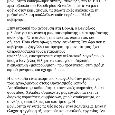
μονιμότητα καθιερώθηκε συνταγματικά ήδη από το 1911, με
πρωτοβουλία του Ελευθερίου Βενιζέλου, ώστε να μπει
φρένο στον κομματισμό, τις πελατειακές σχέσεις και τη
μαζική απόλυση υπαλλήλων κάθε φορά που άλλαζε
κυβέρνηση.
Στην ιστορική του αγόρευση στη Βουλή, ο Βενιζέλος
μιλούσε για την ανάγκη μιας «αφατρίαστης και ακομμάτιστης
διοίκησης». Ό,τι δηλαδή επιδιώκεται
,
υποτίθεται
,
και
σήμερα. Ποια είναι όμως η πραγματικότητα; Την ώρα που η
κυβέρνηση εξαγγέλλει κατάργηση της μονιμότητας, έχει
υπερδιπλασιάσει τους μετακλητούς
υπαλλήλους
,
επιστρέφοντας στην πελατειακή λογική που ο
ίδιος ο Βενιζέλος θέλησε να καταργήσει.
Δηλαδή,
η
επιλεκτική «μεταρρύθμιση» που προτείνεται, στην πράξη
αφορά μόνιμους και όχι ημετέρους.
Η υποκρισία είναι ακόμη πιο κραυγαλέα όταν μιλάμε για
τους εργαζόμενους στους Οργανισμούς Τοπικής
Αυτοδιοίκησης: καθαριότητα, κοινωνικές υπηρεσίες, δομές
φροντίδας. Χιλιάδες συμπολίτες μας εργάζονται εκεί με
διαρκείς παρατάσεις συμβάσεων, χωρίς σταθερότητα, σε
συνθήκες επισφάλειας και υποτίμησης. Η
μονιμότητα
γι’
αυτές τις θέσεις δεν είναι πολυτέλεια. Είναι η
ελάχιστη εγγύηση αξιοπρεπούς και ασφαλούς εργασίας. Αντί