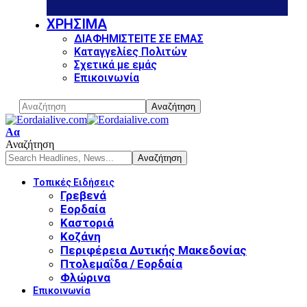
ΧΡΗΣΙΜΑ
ΔΙΑΦΗΜΙΣΤΕΙΤΕ ΣΕ ΕΜΑΣ
Καταγγελίες Πολιτών
Σχετικά με εμάς
Επικοινωνία
Font
Αα
Resizer
Αναζήτηση
Τοπικές Ειδήσεις
Γρεβενά
Εορδαία
Καστοριά
Κοζάνη
Περιφέρεια Δυτικής Μακεδονίας
Πτολεμαΐδα / Εορδαία
Φλώρινα
Επικοινωνία