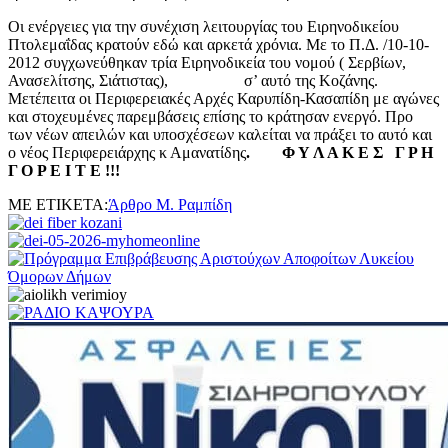
Οι ενέργειες για την συνέχιση λειτουργίας του Ειρηνοδικείου
Πτολεμαΐδας κρατούν εδώ και αρκετά χρόνια. Με το Π.Δ. /10-10-
2012 συγχωνεύθηκαν τρία Ειρηνοδικεία του νομού ( Σερβίων,
Ανασελίτσης, Σιάτιστας), σ’ αυτό της Κοζάνης.
Μετέπειτα οι Περιφερειακές Αρχές Καρυπίδη-Κασαπίδη με αγώνες
και στοχευμένες παρεμβάσεις επίσης το κράτησαν ενεργό. Προ
των νέων απειλών και υποσχέσεων καλείται να πράξει το αυτό και
ο νέος Περιφερειάρχης κ Αμανατίδης
. Φ Υ Λ Α Κ Ε Σ Γ Ρ Η
Γ Ο Ρ Ε Ι Τ Ε !!!
ΜΕ ΕΤΙΚΕΤΑ:
Άρθρο Μ. Ραμπίδη