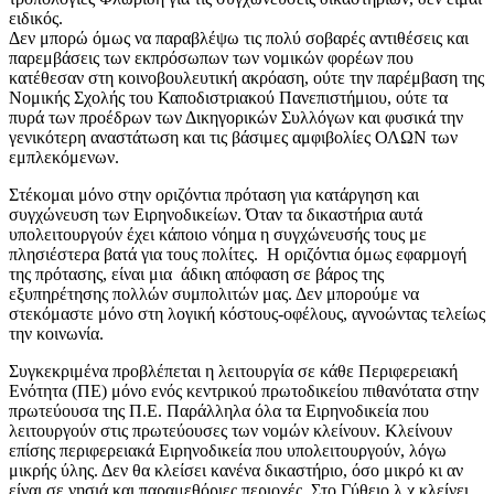
ειδικός.
Δεν μπορώ όμως να παραβλέψω τις πολύ σοβαρές αντιθέσεις και
παρεμβάσεις των εκπρόσωπων των νομικών φορέων που
κατέθεσαν στη κοινοβουλευτική ακρόαση, ούτε την παρέμβαση της
Νομικής Σχολής του Καποδιστριακού Πανεπιστήμιου, ούτε τα
πυρά των προέδρων των Δικηγορικών Συλλόγων και φυσικά την
γενικότερη αναστάτωση και τις βάσιμες αμφιβολίες ΟΛΩΝ των
εμπλεκόμενων.
Στέκομαι μόνο στην οριζόντια πρόταση για κατάργηση και
συγχώνευση των Ειρηνοδικείων. Όταν τα δικαστήρια αυτά
υπολειτουργούν έχει κάποιο νόημα η συγχώνευσής τους με
πλησιέστερα βατά για τους πολίτες. Η οριζόντια όμως εφαρμογή
της πρότασης, είναι μια άδικη απόφαση σε βάρος της
εξυπηρέτησης πολλών συμπολιτών μας. Δεν μπορούμε να
στεκόμαστε μόνο στη λογική κόστους-οφέλους, αγνοώντας τελείως
την κοινωνία.
Συγκεκριμένα προβλέπεται η λειτουργία σε κάθε Περιφερειακή
Ενότητα (ΠΕ) μόνο ενός κεντρικού πρωτοδικείου πιθανότατα στην
πρωτεύουσα της Π.Ε. Παράλληλα όλα τα Ειρηνοδικεία που
λειτουργούν στις πρωτεύουσες των νομών κλείνουν. Κλείνουν
επίσης περιφερειακά Ειρηνοδικεία που υπολειτουργούν, λόγω
μικρής ύλης. Δεν θα κλείσει κανένα δικαστήριο, όσο μικρό κι αν
είναι σε νησιά και παραμεθόριες περιοχές. Στο Γύθειο λ.χ κλείνει