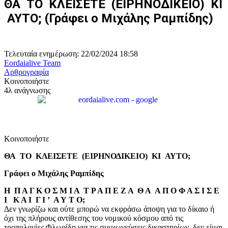
ΘΑ ΤΟ ΚΛΕΙΣΕΤΕ (ΕΙΡΗΝΟΔΙΚΕΙΟ) ΚΙ
ΑΥΤΟ; (Γράφει ο Μιχάλης Ραμπίδης)
Τελευταία ενημέρωση: 22/02/2024 18:58
Eordaialive Team
Αρθρογραφία
Κοινοποιήστε
4λ ανάγνωσης
Κοινοποιήστε
ΘΑ ΤΟ ΚΛΕΙΣΕΤΕ (ΕΙΡΗΝΟΔΙΚΕΙΟ) ΚΙ ΑΥΤΟ;
Γράφει ο Μιχάλης Ραμπίδης
Η Π Α Γ Κ Ο Σ Μ Ι Α Τ Ρ Α Π Ε Ζ Α Θ Α Α Π Ο Φ Α Σ Ι Σ Ε
Ι Κ Α Ι Γ Ι ’ Α Υ Τ Ο;
Δεν γνωρίζω και ούτε μπορώ να εκφράσω άποψη για το δίκαιο ή
όχι της πλήρους αντίθεσης του νομικού κόσμου από τις
τροπολογίες Φλωρίδη για τις συγχωνεύσεις δικαστηρίων, δεν είμαι