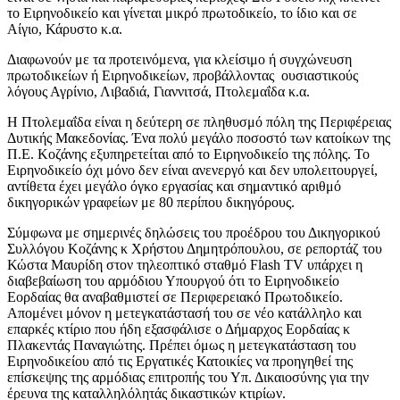
το Ειρηνοδικείο και γίνεται μικρό πρωτοδικείο, το ίδιο και σε
Αίγιο, Κάρυστο κ.α.
Διαφωνούν με τα προτεινόμενα, για κλείσιμο ή συγχώνευση
πρωτοδικείων ή Ειρηνοδικείων, προβάλλοντας ουσιαστικούς
λόγους Αγρίνιο, Λιβαδιά, Γιαννιτσά, Πτολεμαΐδα κ.α.
Η Πτολεμαΐδα είναι η δεύτερη σε πληθυσμό πόλη της Περιφέρειας
Δυτικής Μακεδονίας. Ένα πολύ μεγάλο ποσοστό των κατοίκων της
Π.Ε. Κοζάνης εξυπηρετείται από το Ειρηνοδικείο της πόλης. Το
Ειρηνοδικείο όχι μόνο δεν είναι ανενεργό και δεν υπολειτουργεί,
αντίθετα έχει μεγάλο όγκο εργασίας και σημαντικό αριθμό
δικηγορικών γραφείων με 80 περίπου δικηγόρους.
Σύμφωνα με σημερινές δηλώσεις του προέδρου του Δικηγορικού
Συλλόγου Κοζάνης κ Χρήστου Δημητρόπουλου, σε ρεπορτάζ του
Κώστα Μαυρίδη στoν τηλεοπτικό σταθμό Flash TV υπάρχει η
διαβεβαίωση του αρμόδιου Υπουργού ότι το Ειρηνοδικείο
Εορδαίας θα αναβαθμιστεί σε Περιφερειακό Πρωτοδικείο.
Απομένει μόνον η μετεγκατάστασή του σε νέο κατάλληλο και
επαρκές κτίριο που ήδη εξασφάλισε ο Δήμαρχος Εορδαίας κ
Πλακεντάς Παναγιώτης. Πρέπει όμως η μετεγκατάσταση του
Ειρηνοδικείου από τις Εργατικές Κατοικίες να προηγηθεί της
επίσκεψης της αρμόδιας επιτροπής του Υπ. Δικαιοσύνης για την
έρευνα της καταλληλόλητάς δικαστικών κτιρίων.