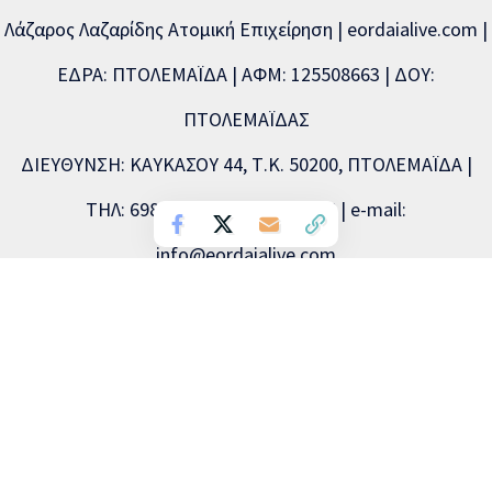
Λάζαρος Λαζαρίδης Ατομική Επιχείρηση | eordaialive.com |
ΕΔΡΑ: ΠΤΟΛΕΜΑΪΔΑ | ΑΦΜ: 125508663 | ΔΟΥ:
ΠΤΟΛΕΜΑΪΔΑΣ
ΔΙΕΥΘΥΝΣΗ: ΚΑΥΚΑΣΟΥ 44, Τ.Κ. 50200, ΠΤΟΛΕΜΑΪΔΑ |
ΤΗΛ: 6981893715, 2463504856 | e-mail:
info@eordaialive.com
Νόμιμος εκπρόσωπος: Λάζαρος Λαζαρίδης | Διευθυντής
σύνταξης: Λάζαρος Λαζαρίδης | Διαχειριστής: Λάζαρος
Λαζαρίδης | Δικαιούχος (domain name): Λάζαρος Λαζαρίδης
Copyright © 2026 Eordaialive.com, All Rights Reserved