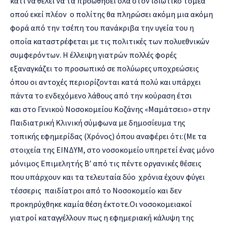
κάτι να θέλει να τα προωθήσει όλα στον ιδιωτικό τομέα
οπού εκεί πλέον ο πολίτης θα πληρώσει ακόμη μια ακόμη
φορά από την τσέπη του πανάκριβα την υγεία του η
οποία καταστρέφεται με τις πολιτικές των πολυεθνικών
συμφερόντων. Η έλλειψη γιατρών πολλές φορές
εξαναγκάζει το προσωπικό σε πολύωρες υποχρεώσεις
όπου οι αντοχές περιορίζονται κατά πολύ και υπάρχει
πάντα το ενδεχόμενο λάθους από την κούραση έτσι
και στο Γενικού Νοσοκομείου Κοζάνης «Μαμάτσειο» στην
Παιδιατρική Κλινική σύμφωνα με δημοσίευμα της
τοπικής εφημερίδας (Χρόνος) όπου αναφέρει ότι:(Με τα
στοιχεία της ΕΙΝΔΥΜ, στο νοσοκομείο υπηρετεί ένας μόνο
μόνιμος Επιμελητής Β’ από τις πέντε οργανικές θέσεις
που υπάρχουν και τα τελευταία δύο χρόνια έχουν φύγει
τέσσερις παιδίατροι από το Νοσοκομείο και δεν
προκηρύχθηκε καμία θέση έκτοτε.Οι νοσοκομειακοί
γιατροί καταγγέλλουν πως η εφημεριακή κάλυψη της