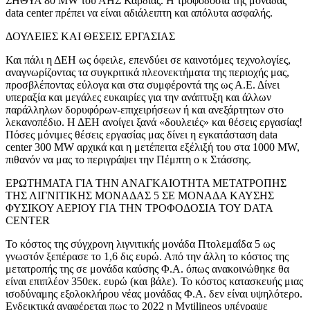
ΣΗΘΥΑ 80 MW του ΑΗΣ Καρδιάς. Η τροφοδοσία της μονάδας
data center πρέπει να είναι αδιάλειπτη και απόλυτα ασφαλής.
ΔΟΥΛΕΙΕΣ ΚΑΙ ΘΕΣΕΙΣ ΕΡΓΑΣΙΑΣ
Και πάλι η ΔΕΗ ως όφειλε, επενδύει σε καινοτόμες τεχνολογίες,
αναγνωρίζοντας τα συγκριτικά πλεονεκτήματα της περιοχής μας,
προσβλέποντας εύλογα και στα συμφέροντά της ως Α.Ε. Δίνει
υπεραξία και μεγάλες ευκαιρίες για την ανάπτυξη και άλλων
παράλληλων δορυφόρων-επιχειρήσεων ή και ανεξάρτητων στο
λεκανοπέδιο. Η ΔΕΗ ανοίγει ξανά «δουλειές» και θέσεις εργασίας!
Πόσες μόνιμες θέσεις εργασίας μας δίνει η εγκατάσταση data
center 300 ΜW αρχικά και η μετέπειτα εξέλιξή του στα 1000 MW,
πιθανόν να μας το περιγράψει την Πέμπτη ο κ Στάσσης.
ΕΡΩΤΗΜΑΤΑ ΓΙΑ ΤΗΝ ΑΝΑΓΚΑΙΟΤΗΤΑ ΜΕΤΑΤΡΟΠΗΣ
ΤΗΣ ΛΙΓΝΙΤΙΚΗΣ ΜΟΝΑΔΑΣ 5 ΣΕ ΜΟΝΑΔΑ ΚΑΥΣΗΣ
ΦΥΣΙΚΟΥ ΑΕΡΙΟΥ ΓΙΑ ΤΗΝ ΤΡΟΦΟΔΟΣΙΑ ΤΟΥ DATA
CENTER
Το κόστος της σύγχρονη λιγνιτικής μονάδα Πτολεμαΐδα 5 ως
γνωστόν ξεπέρασε το 1,6 δις ευρώ. Από την άλλη το κόστος της
μετατροπής της σε μονάδα καύσης Φ.Α. όπως ανακοινώθηκε θα
είναι επιπλέον 350εκ. ευρώ (και βάλε). Το κόστος κατασκευής μιας
ισοδύναμης εξολοκλήρου νέας μονάδας Φ.Α. δεν είναι υψηλότερο.
Ενδεικτικά αναφέρεται πως το 2022 η Mytilineos υπέγραψε