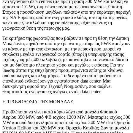
ένα γιγαντιαίο data centers (σε πρώτη φάση 300 MW και τελική να
φτάσει το 1 GW), σύμφωνα πάντα με τις ανακοινώσεις Στάσση.
Στόχος η προσέλκυση μεγάλων πελατών από την ευρύτερη περιοχή
της ΝΑ Ευρώπης από τον ενεργειακό κλάδο, τον τομέα της υγείας
των τραπεζών αλλά και της εκπαίδευσης, αξιοποιώντας τη
γεωγραφική θέση της περιοχής μας.
Τα κριτήρια της χωροταξίας που βάζουν σε πρώτη θέση την Δυτική
Μακεδονία, πηγάζουν από την έρευνα της εταιρείας PWE και έχουν
να κάνουν με την αποκέντρωση, με την περιοχή που μπορεί να
σηκώσει μεγάλο ενεργειακό φορτίο (ύπαρξη υπερυψηλής τάσης
ισχύος-γραμμές 400 κιλοβόλτ), με ικανό τηλεπικοινωνιακό δίκτυο
και με διαθέσιμο ηλεκτρικό χώρο και μεγάλες εκτάσεις. Για την
βιωσιμότητα της επιχείρησης προσμετρώνται επίσης οι κίνδυνοι
από πυρκαγιές και πλημμύρες. Τα δεδομένα αυτά προάγουν το
επενδυτικό ενδιαφέρον για εγκατάσταση data center. Μια
διευκρίνηση αφορά την Τεχνική Νοημοσύνη, που αυξάνει
θεαματικά τις ενεργειακές ανάγκες εντός data center.
H ΤΡΟΦΟΔΟΣΙΑ ΤΗΣ ΜΟΝΑΔΑΣ
Προβλέπεται να γίνει κατά κύριο λόγο από μονάδα Φυσικού
Αερίου 350 MW, από ΦΒ ισχύος 1200 MW, Μπαταρίες ισχύος 300
MW και από δυο αντλησιοταμιευτικά ισχύος 240 MW στο Ορυχείο
Νοτίου Πεδίου και 320 MW στο Ορυχείο Καρδιάς. Συν τη μονάδα