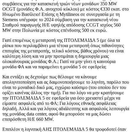
συμβάσεις για την κατασκευή τριών νέων μονάδων 350 MW
OCGT (μονάδες Φ.Α. ανοιχτού κύκλου) με κόστος €330 εκατ. στο
Ηνωμένο Βασίλειο! Επίσης η Mytilineos σε συνεργασία με τη
Siemens υπέγραψε το 2024 σύμβαση για την κατασκευή νέου
Σταθμού παραγωγής Η/Ε υψηλής απόδοσης CCGT ισχύος 560
MW στην Πολωνία με κόστος επένδυσης 500 εκ ευρώ.
Γιατί επομένως η μετατροπή της ΠΤΟΛΕΜΑΙΔΑ 5 (με όλα τα
ρίσκα που περιλαμβάνει μια τέτοια μετατροπή όπως πιθανότητες
επιτυχίας της μετατροπής, τελικό κόστος, βάθος χρόνου) να είναι
καλύτερη λύση και να μην προτιμάται η δημιουργία μιας
ολοκαίνουριας μονάδας Φ.Α.; Γιατί να μην γίνει η καινούρια
μονάδα ΦΑ και να παραμείνει η μονάδα 5 σε εφεδρεία;
Και εντάξει ας δεχτούμε πως θέλουμε να κάνουμε
απολιγνιτοποίηση και ας δαιμονοποιήσουμε το λιγνίτη, παρόλο που
είναι το μοναδικό δικό μας, εγχώριο καύσιμο (του οποίου δεν του
ορίζει κανένας άλλος την τιμή). Για πιο λόγο να μην κρατήσουμε
την ΠΤΟΛΕΜΑΙΔΑ 5 σε εφεδρεία για όσο χρειαστεί μέχρι να
είμαστε ασφαλείς από το ΦΑ; Για λόγους εθνικής ασφάλειας
δηλαδή. Αλλά και για λόγους αδιάλειπτης και ασφαλούς λειτουργία
της μονάδας data center, αφού θα μπορούσε να μας δώσει
επιπρόσθετη Η/Ε 660 MW.
Επιπλέον η λιγνιτική ΑΗΣ ΠΤΟΛΕΜΑΙΔΑ 5 θα τροφοδοτεί όταν