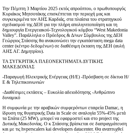
Την Πέμπτη 3 Μαρτίου 2025 εκτός απροόπτου, ο πρωθυπουργός
Κυριάκος Μητσοτάκης επισκέπτεται την περιοχή μας και
συγκεκριμένα τον ΑΗΣ Καρδιάς, στα πλαίσια του στρατηγικού
σχεδιασμού της ΔΕΗ για την πλήρη απολιγνιτοποίηση και τη
δημιουργία Ενεργειακού-Τεχνολογικού κόμβου “West Makedonia
Valley”. Παράλληλα ο Πρόεδρος & Δ/νων Σύμβουλος της ΔΕΗ
Γεώργιος Στάσσης θα ανακοινώσει την εγκατάσταση mega data
center (κέντρο δεδομένων) σε διαθέσιμη έκταση της ΔΕΗ (αυλή
ΑΗΣ ΑΓ. Δημητρίου).
ΤΑ ΣΥΓΚΡΙΤΙΚΑ ΠΛΕΟΝΕΚΤΗΜΑΤΑ ΔΥΤΙΚΗΣ
ΜΑΚΕΔΟΝΙΑΣ
-Παραγωγή Ηλεκτρικής Ενέργειας (Η/Ε) -Πρόσβαση σε δίκτυα Η/
Ε & Τηλεπικοινωνιών
-Διαθέσιμες εκτάσεις – Ευκολία αδειοδότησης -Ανθρώπινο
δυναμικό
Η συμφωνία με την αραβικών συμφερόντων εταιρεία Damac, η
ίδρυση της θυγατρικής Data in Scale σε αναλογία 55%-45% μετά
τα Σπάτα (25 MW), μπορεί να εφαρμοστεί και στο project της
Δυτικής Μακεδονίας. Ο κ Στάσσης βρίσκεται σε διαπραγμάτευση
και με τις hvperscalers kai developers datacenter. Θα αναπτυχθεί