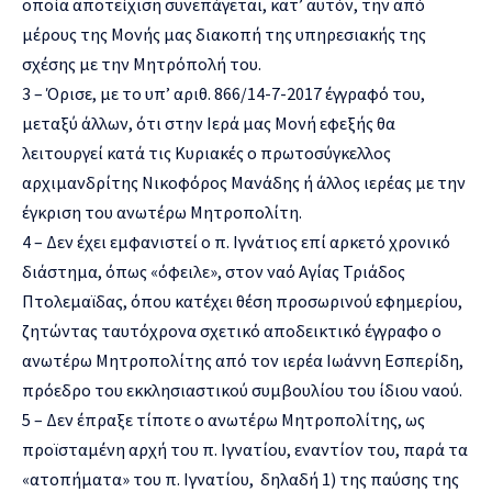
οποία αποτείχιση συνεπάγεται, κατ’ αυτόν, την από
μέρους της Μονής μας διακοπή της υπηρεσιακής της
σχέσης με την Μητρόπολή του.
3 – Όρισε, με το υπ’ αριθ. 866/14-7-2017 έγγραφό του,
μεταξύ άλλων, ότι στην Ιερά μας Μονή εφεξής θα
λειτουργεί κατά τις Κυριακές ο πρωτοσύγκελλος
αρχιμανδρίτης Νικοφόρος Μανάδης ή άλλος ιερέας με την
έγκριση του ανωτέρω Μητροπολίτη.
4 – Δεν έχει εμφανιστεί ο π. Ιγνάτιος επί αρκετό χρονικό
διάστημα, όπως «όφειλε», στον ναό Αγίας Τριάδος
Πτολεμαϊδας, όπου κατέχει θέση προσωρινού εφημερίου,
ζητώντας ταυτόχρονα σχετικό αποδεικτικό έγγραφο ο
ανωτέρω Μητροπολίτης από τον ιερέα Ιωάννη Εσπερίδη,
πρόεδρο του εκκλησιαστικού συμβουλίου του ίδιου ναού.
5 – Δεν έπραξε τίποτε ο ανωτέρω Μητροπολίτης, ως
προϊσταμένη αρχή του π. Ιγνατίου, εναντίον του, παρά τα
«ατοπήματα» του π. Ιγνατίου, δηλαδή 1) της παύσης της