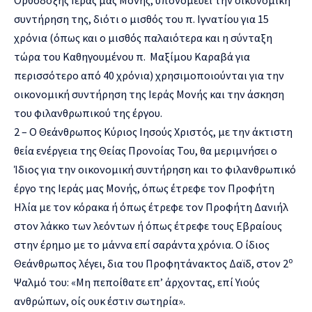
συντήρηση της, διότι ο μισθός του π. Ιγνατίου για 15
χρόνια (όπως και ο μισθός παλαιότερα και η σύνταξη
τώρα του Καθηγουμένου π. Μαξίμου Καραβά για
περισσότερο από 40 χρόνια) χρησιμοποιούνται για την
οικονομική συντήρηση της Ιεράς Μονής και την άσκηση
του φιλανθρωπικού της έργου.
2 – Ο Θεάνθρωπος Κύριος Ιησούς Χριστός, με την άκτιστη
θεία ενέργεια της Θείας Προνοίας Του, θα μεριμνήσει ο
Ίδιος για την οικονομική συντήρηση και το φιλανθρωπικό
έργο της Ιεράς μας Μονής, όπως έτρεφε τον Προφήτη
Ηλία με τον κόρακα ή όπως έτρεφε τον Προφήτη Δανιήλ
στον λάκκο των λεόντων ή όπως έτρεφε τους Εβραίους
στην έρημο με το μάννα επί σαράντα χρόνια. Ο ίδιος
ο
Θεάνθρωπος λέγει, δια του Προφητάνακτος Δαϊδ, στον 2
Ψαλμό του: «Μη πεποίθατε επ’ άρχοντας, επί Υιούς
ανθρώπων, οίς ουκ έστιν σωτηρία».