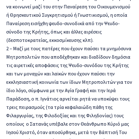
να κοινωνεί μαζί του στην Παναίρεση του Οικουμενισμού
ή Θρησκευτικού Συγκρητισμού ή Γνωστικισμού, η οποία
Παναίρεση εισήχθη ψευδο-συνοδικά από την Ψευδο-
σύνοδο της Κρήτης, όπως και άλλες αιρέσεις
(δεσποτοκρατείας, εκκοσμίκευσης κλπ).
2 – Μαζί με τους πατέρες που έχουν παύσει τα μνημόσυνα
Μητροπολιτών που αποδέχθηκαν και διαδίδουν δημόσια
τις αιρετικές αποφάσεις της Ψευδο-συνόδου της Κρήτης
και των μοναχών και λαϊκών που έχουν παύσει την
εκκλησιαστική κοινωνία των ίδιων Μητροπολιτών για τον
ίδιο λόγο, σύμφωνα με την Αγία Γραφή και την Ιερά
Παράδοση, ο π. Ιγνάτιος αρνείται ρητά να υποκύψει τους
τρεις πειρασμούς (τα τρία κεφαλαιώδη πάθη της
Φιλαργυρίας, της Φιλοδοξίας και της Φιληδονίας) τους
οποίους ο Σατανάς υπέβαλε στον Θεάνθρωπο Κύριό μας
Ιησού Χριστό, όταν αποσύρθηκε, μετά την Βάπτισή Του