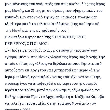
μνημόνευσης του ονόματός του στις ακολουθίες της Ιεράς
μας Μονής, και 2) της μη ασκήσεως των εφημεριακών του
καθηκόντων στον ναό της Αγίας Τριάδος Πτολεμαϊδας
ιδιαίτερα κατά το τελευταίο εξάμηνο (της παύσης από
την Μονή μας της μνημόνευσής του).
Ο ανωτέρω Μητροπολίτης ΛΗΣΜΟΝΗΣΕ, ΟΛΩΣ
ΠΕΡΙΕΡΓΩΣ, ΟΤΙ Ο ΙΔΙΟΣ:
1 – Πρότεινε, τον Ιούνιο 2002, σε σύναξη ιερομονάχων
εγεγραμμένων στο Μοναχολόγιο της Ιεράς μας Μονής, την
οποία ο ίδιος συγκάλεσε, να δηλώσει οποιοσδήποτε από
αυτούς την επιλογή του να εξυπηρετεί εφημεριακά την
Ιερά μας Μονή, εγκαταβιώνοντας ταυτόχρονα σε αυτήν,
προκειμένου να αποφευχθεί ο εκ περιτροπής ορισμός
ιερέα προς τούτο, μετά την αδυναμία, λόγω ηλικίας, του
Καθηγουμένου Γέροντα Αρχιμανδρίτη π. Μαξίμου Καραβά
να τελεί τις ιεροπραξίες στην Ιερά μας Μονή από τον
Αύγουστο 2002.