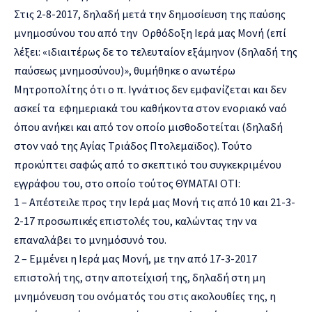
Στις 2-8-2017, δηλαδή μετά την δημοσίευση της παύσης
μνημοσύνου του από την Ορθόδοξη Ιερά μας Μονή (επί
λέξει: «ιδιαιτέρως δε το τελευταίον εξάμηνον (δηλαδή της
παύσεως μνημοσύνου)», θυμήθηκε ο ανωτέρω
Μητροπολίτης ότι ο π. Ιγνάτιος δεν εμφανίζεται και δεν
ασκεί τα εφημεριακά του καθήκοντα στον ενοριακό ναό
όπου ανήκει και από τον οποίο μισθοδοτείται (δηλαδή
στον ναό της Αγίας Τριάδος Πτολεμαϊδος). Τούτο
προκύπτει σαφώς από το σκεπτικό του συγκεκριμένου
εγγράφου του, στο οποίο τούτος ΘΥΜΑΤΑΙ ΟΤΙ:
1 – Απέστειλε προς την Ιερά μας Μονή τις από 10 και 21-3-
2-17 προσωπικές επιστολές του, καλώντας την να
επαναλάβει το μνημόσυνό του.
2 – Εμμένει η Ιερά μας Μονή, με την από 17-3-2017
επιστολή της, στην αποτείχισή της, δηλαδή στη μη
μνημόνευση του ονόματός του στις ακολουθίες της, η