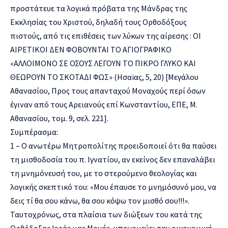
προστάτευε τα λογικά πρόβατα της Μάνδρας της
Εκκλησίας του Χριστού, δηλαδή τους Ορθοδόξους
πιστούς, από τις επιθέσεις των λύκων της αίρεσης : ΟΙ
ΑΙΡΕΤΙΚΟΙ ΔΕΝ ΦΟΒΟΥΝΤΑΙ ΤΟ ΑΓΙΟΓΡΑΦΙΚΟ
«ΑΛΛΟΙΜΟΝΟ ΣΕ ΟΣΟΥΣ ΛΕΓΟΥΝ ΤΟ ΠΙΚΡΟ ΓΛΥΚΟ ΚΑΙ
ΘΕΩΡΟΥΝ ΤΟ ΣΚΟΤΑΔΙ ΦΩΣ» (Ησαϊας, 5, 20) [Μεγάλου
Αθανασίου, Προς τους απανταχού Μοναχούς περί όσων
έγιναν από τους Αρειανούς επί Κωνσταντίου, ΕΠΕ, Μ.
Αθανασίου, τομ. 9, σελ. 221].
Συμπέρασμα:
1 – Ο ανωτέρω Μητροπολίτης προειδοποιεί ότι θα παύσει
τη μισθοδοσία του π. Ιγνατίου, αν εκείνος δεν επαναλάβει
τη μνημόνευσή του, με το στερούμενο θεολογίας και
λογικής σκεπτικό του: «Μου έπαυσε το μνημόσυνό μου, να
δεις τί θα σου κάνω, θα σου κόψω τον μισθό σου!!!».
Ταυτοχρόνως, στα πλαίσια των διώξεων του κατά της
Ορθόδοξης Ιεράς μας Μονής, υπονομεύει την οικονομική