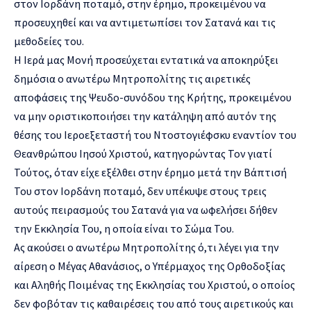
στον Ιορδάνη ποταμό, στην έρημο, προκειμένου να
προσευχηθεί και να αντιμετωπίσει τον Σατανά και τις
μεθοδείες του.
Η Ιερά μας Μονή προσεύχεται εντατικά να αποκηρύξει
δημόσια ο ανωτέρω Μητροπολίτης τις αιρετικές
αποφάσεις της Ψευδο-συνόδου της Κρήτης, προκειμένου
να μην οριστικοποιήσει την κατάληψη από αυτόν της
θέσης του Ιεροεξεταστή του Ντοστογιέφσκυ εναντίον του
Θεανθρώπου Ιησού Χριστού, κατηγορώντας Τον γιατί
Τούτος, όταν είχε εξέλθει στην έρημο μετά την Βάπτισή
Του στον Ιορδάνη ποταμό, δεν υπέκυψε στους τρεις
αυτούς πειρασμούς του Σατανά για να ωφελήσει δήθεν
την Εκκλησία Του, η οποία είναι το Σώμα Του.
Ας ακούσει ο ανωτέρω Μητροπολίτης ό,τι λέγει για την
αίρεση ο Μέγας Αθανάσιος, ο Υπέρμαχος της Ορθοδοξίας
και Αληθής Ποιμένας της Εκκλησίας του Χριστού, ο οποίος
δεν φοβόταν τις καθαιρέσεις του από τους αιρετικούς και