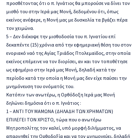
προσθέτοντας ότι ο π. Ιγνάτιος θα μπορούσε να δίνει τον
μισθό του στην Ιερά μας Μονή, δεδομένου ότι, όπως
εκείνος ανέφερε, η Μονή μας με δυσκολία τα βγάζει πέρα
τον χειμώνα.
5 – Δεν διέκοψε την μισθοδοσία του π. Ιγνατίου επί
δεκαπέντε (15) χρόνια από την εφημεριακή θέση του στον
ενοριακό ναό της Αγίας Τριάδος Πτολεμαϊδος, στην οποία
εκείνος επέμεινε να τον διορίσει, αν και τον τοποθέτησε
ως εφημέριο στην Ιερά μας Μονή, δηλαδή κατά την
περίοδο κατά την οποία η Μονή μας δεν είχε παύσει την
μνημόνευση του ονόματός του.
Κατόπιν των ανωτέρω, η Ορθόδοξη Ιερά μας Μονή
δηλώνει δημόσια ότι ο π. Ιγνάτιος :
1 – ΑΝΤΙ ΤΟΥ ΜΑΜΩΝΑ (ΔΗΛΑΔΗ ΤΩΝ ΧΡΗΜΑΤΩΝ)
ΕΠΙΛΕΓΕΙ ΤΟΝ ΧΡΙΣΤΟ, τώρα που ο ανωτέρω
Μητροπολίτης τον καλεί, υπό μορφή διλήμματος, να
απαρνηθεί την Ορθοδοξία και να τον μνημονεύει, δηλαδή