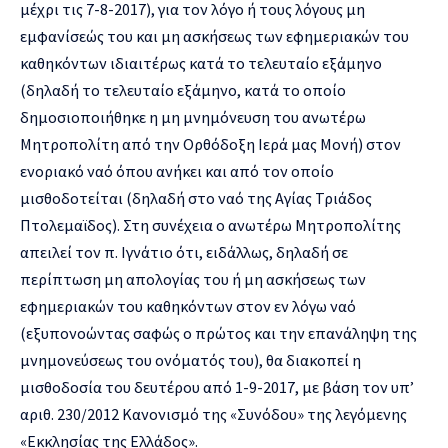
μέχρι τις 7-8-2017), για τον λόγο ή τους λόγους μη
εμφανίσεώς του και μη ασκήσεως των εφημεριακών του
καθηκόντων ιδιαιτέρως κατά το τελευταίο εξάμηνο
(δηλαδή το τελευταίο εξάμηνο, κατά το οποίο
δημοσιοποιήθηκε η μη μνημόνευση του ανωτέρω
Μητροπολίτη από την Ορθόδοξη Ιερά μας Μονή) στον
ενοριακό ναό όπου ανήκει και από τον οποίο
μισθοδοτείται (δηλαδή στο ναό της Αγίας Τριάδος
Πτολεμαϊδος). Στη συνέχεια ο ανωτέρω Μητροπολίτης
απειλεί τον π. Ιγνάτιο ότι, ειδάλλως, δηλαδή σε
περίπτωση μη απολογίας του ή μη ασκήσεως των
εφημεριακών του καθηκόντων στον εν λόγω ναό
(εξυπονοώντας σαφώς ο πρώτος και την επανάληψη της
μνημονεύσεως του ονόματός του), θα διακοπεί η
μισθοδοσία του δευτέρου από 1-9-2017, με βάση τον υπ’
αριθ. 230/2012 Κανονισμό της «Συνόδου» της λεγόμενης
«Εκκλησίας της Ελλάδος».