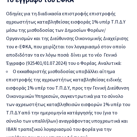
Οδηγίες για τη διαδικασία επιστροφής επιστροφής
αχρεωστήτως καταβληθείσας εισφοράς 1% υπέρ Τ.Π.Δ.Υ
μέσω της μισθοδοσίας των Δημοσίων Φορέων/
Οργανισμών και της Διεύθυνσης Οικονομικής Διαχείρισης
του e-ΕΦΚΑ, που χειρίζεται τον λογαριασμό στον οποίο
αποδιδόταν τα εν λόγω ποσά δίνει με το νέο Γενικό
Έγγραφο (925401/01.07.2024) του ο Φορέας. Αναλυτικά:
Ο εκκαθαριστής μισθοδοσίας υποβάλλει αίτημα
επιστροφής της αχρεωστήτως καταβληθείσας ειδικής
εισφοράς 1% υπέρ του Τ.Π.Δ.Υ, προς την Γενική Διεύθυνση
Οικονομικών Υπηρεσιών, συγκεντρωτικά για το σύνολο
των αχρεωστήτως καταβληθεισών εισφορών 1% υπέρ του
Τ.Π.Δ.Υ από την ημερομηνία κατάργησής του (για το
σύνολο των υπαλλήλων) αναγράφοντας υποχρεωτικά και
ΙΒΑΝ τραπεζικού λογαριασμού του φορέα για την