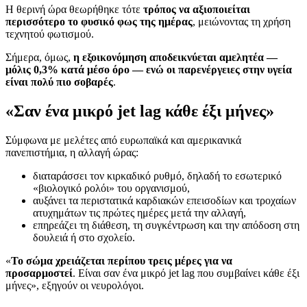
Η θερινή ώρα θεωρήθηκε τότε
τρόπος να αξιοποιείται
περισσότερο το φυσικό φως της ημέρας
, μειώνοντας τη χρήση
τεχνητού φωτισμού.
Σήμερα, όμως,
η εξοικονόμηση αποδεικνύεται αμελητέα —
μόλις 0,3% κατά μέσο όρο — ενώ οι παρενέργειες στην υγεία
είναι πολύ πιο σοβαρές
.
«Σαν ένα μικρό jet lag κάθε έξι μήνες»
Σύμφωνα με μελέτες από ευρωπαϊκά και αμερικανικά
πανεπιστήμια, η αλλαγή ώρας:
διαταράσσει τον κιρκαδικό ρυθμό, δηλαδή το εσωτερικό
«βιολογικό ρολόι» του οργανισμού,
αυξάνει τα περιστατικά καρδιακών επεισοδίων και τροχαίων
ατυχημάτων τις πρώτες ημέρες μετά την αλλαγή,
επηρεάζει τη διάθεση, τη συγκέντρωση και την απόδοση στη
δουλειά ή στο σχολείο.
«
Το σώμα χρειάζεται περίπου τρεις μέρες για να
προσαρμοστεί
. Είναι σαν ένα μικρό jet lag που συμβαίνει κάθε έξι
μήνες», εξηγούν οι νευρολόγοι.