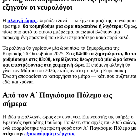
εξηγούν οι νευρολόγοι
Η
αλλαγή ώρας
πλησιάζει ξανά — κι έρχεται μαζί της το γνώριμο
ερώτημα:
θα κοιμηθούμε μια ώρα παραπάνω ή λιγότερο;
Όμως,
πίσω από αυτό το ετήσιο μπέρδεμα, οι ειδικοί βλέπουν μια
παρωχημένη πρακτική που κάνει περισσότερο κακό παρά καλό.
Τα ρολόγια θα γυρίσουν μία ώρα πίσω τα ξημερώματα της
Κυριακής 26 Οκτωβρίου 2025.
Στις 04:00 τα ξημερώματα, θα τα
ρυθμίσουμε στις 03:00, κερδίζοντας θεωρητικά μία ώρα ύπνου
και επιστρέφοντας στη χειμερινή ώρα
. Η επόμενη αλλαγή θα
γίνει τον Μάρτιο του 2026, εκτός αν στο μεταξύ η Ευρωπαϊκή
Ένωση αποφασίσει να καταργήσει το μέτρο — κάτι που συζητείται
εδώ και χρόνια.
Από τον Α΄ Παγκόσμιο Πόλεμο ως
σήμερα
Η ιδέα της αλλαγής ώρας δεν είναι νέα. Εμπνευστής της υπήρξε ο
Βρετανός εφευρέτης Γουίλιαμ Γουίλετ, στις αρχές του 20ού αιώνα,
ενώ εφαρμόστηκε για πρώτη φορά στον Α΄ Παγκόσμιο Πόλεμο
με
στόχο την
εξοικονόμηση ενέργειας
.