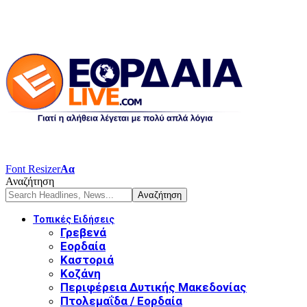
Font Resizer
Αα
Αναζήτηση
Τοπικές Ειδήσεις
Γρεβενά
Εορδαία
Καστοριά
Κοζάνη
Περιφέρεια Δυτικής Μακεδονίας
Πτολεμαΐδα / Εορδαία