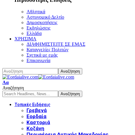
Αθλητικά
Αστυνομικό Δελτίο
Δημοσκοπήσεις
Εκδηλώσεις
Ελλάδα
ΧΡΗΣΙΜΑ
ΔΙΑΦΗΜΙΣΤΕΙΤΕ ΣΕ ΕΜΑΣ
Καταγγελίες Πολιτών
Σχετικά με εμάς
Επικοινωνία
Font
Αα
Resizer
Αναζήτηση
Τοπικές Ειδήσεις
Γρεβενά
Εορδαία
Καστοριά
Κοζάνη
Περιφέρεια Δυτικής Μακεδονίας