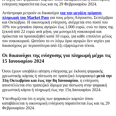
ενίσχυση παρατείνεται έως και τις 29 Φεβρουαρίου 2024.
Αντίστροφα μετρούν οι δικαιούχοι
για την μεγάλη τρίμηνη
πληρωμή του Market Pass
για τους μήνες Αύγουστο, Σεπτέμβριο
και Οκτώβριο. Η οικονομική ενίσχυση, ανέρχεται στο ποσό του
10% του μηνιαίου ύψους αγορών έως 1.000 ευρώ, ενώ το ύψος της
ξεκινά από 22 ευρώ ανά μήνα, για μονομελή νοικοκυριά και
πρόκειται να προσαυξηθεί κατά 10 ευρώ, για κάθε επιπλέον μέλος
του νοικοκυριού. Ωστόσο το εν λόγω όριο αγορών δεν ισχύει για
δικαιούχους με περισσότερα από έξι εξαρτώμενα τέκνα.
Οι δικαιούχοι της ενίσχυσης για πληρωμή μέχρι τις
15 Ιανουαρίου 2024
Όσοι έχουν υποβάλει αίτηση ενίσχυσης με έκδοση ψηφιακής
χρεωστικής κάρτας ή πίστωση σε τραπεζικό λογαριασμό
μετά την
31η Οκτωβρίου και έως την 8η Ιανουαρίου
, η ενίσχυση
αποστέλλεται στο τραπεζικό ίδρυμα για πίστωση στην ψηφιακή
χρεωστική κάρτα ή πληρωμή έως την 15η Ιανουαρίου 2024.
Υπενθυμίζεται ότι η ισχύς των ψηφιακών καρτών όπου
καταβάλλεται η οικονομική ενίσχυση παρατείνεται έως και τις 29
Φεβρουαρίου 2024.