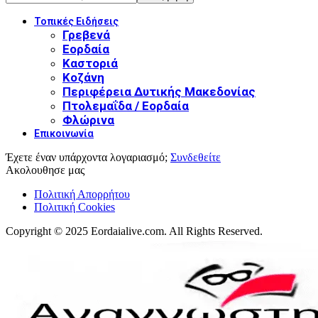
Τοπικές Ειδήσεις
Γρεβενά
Εορδαία
Καστοριά
Κοζάνη
Περιφέρεια Δυτικής Μακεδονίας
Πτολεμαΐδα / Εορδαία
Φλώρινα
Επικοινωνία
Έχετε έναν υπάρχοντα λογαριασμό;
Συνδεθείτε
Ακολουθησε μας
Πολιτική Απορρήτου
Πολιτική Cookies
Copyright © 2025 Eordaialive.com. All Rights Reserved.