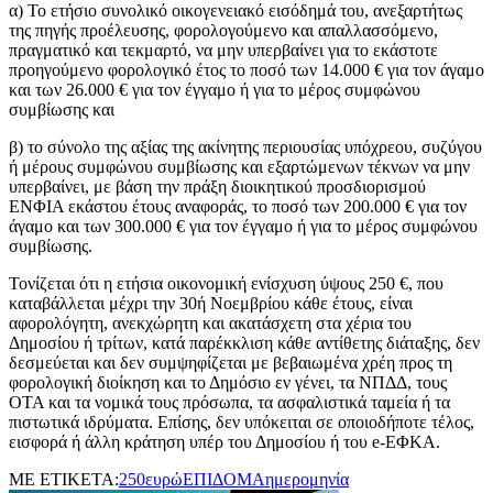
α) Το ετήσιο συνολικό οικογενειακό εισόδημά του, ανεξαρτήτως
της πηγής προέλευσης, φορολογούμενο και απαλλασσόμενο,
πραγματικό και τεκμαρτό, να μην υπερβαίνει για το εκάστοτε
προηγούμενο φορολογικό έτος το ποσό των 14.000 € για τον άγαμο
και των 26.000 € για τον έγγαμο ή για το μέρος συμφώνου
συμβίωσης και
β) το σύνολο της αξίας της ακίνητης περιουσίας υπόχρεου, συζύγου
ή μέρους συμφώνου συμβίωσης και εξαρτώμενων τέκνων να μην
υπερβαίνει, με βάση την πράξη διοικητικού προσδιορισμού
ΕΝΦΙΑ εκάστου έτους αναφοράς, το ποσό των 200.000 € για τον
άγαμο και των 300.000 € για τον έγγαμο ή για το μέρος συμφώνου
συμβίωσης.
Τονίζεται ότι η ετήσια οικονομική ενίσχυση ύψους 250 €, που
καταβάλλεται μέχρι την 30ή Νοεμβρίου κάθε έτους, είναι
αφορολόγητη, ανεκχώρητη και ακατάσχετη στα χέρια του
Δημοσίου ή τρίτων, κατά παρέκκλιση κάθε αντίθετης διάταξης, δεν
δεσμεύεται και δεν συμψηφίζεται με βεβαιωμένα χρέη προς τη
φορολογική διοίκηση και το Δημόσιο εν γένει, τα ΝΠΔΔ, τους
ΟΤΑ και τα νομικά τους πρόσωπα, τα ασφαλιστικά ταμεία ή τα
πιστωτικά ιδρύματα. Επίσης, δεν υπόκειται σε οποιοδήποτε τέλος,
εισφορά ή άλλη κράτηση υπέρ του Δημοσίου ή του e-ΕΦΚΑ.
ΜΕ ΕΤΙΚΕΤΑ:
250ευρώ
ΕΠΙΔΟΜΑ
ημερομηνία