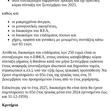
όσοι συνταξιούχοι λαμβάνουν πρόωρη και όχι οριστική
κύρια σύνταξη τον Σεπτέμβριο του 2025,
καθώς και:
οι μακροχρόνια άνεργοι,
οι μονογονεϊκές οικογένειες,
οι δικαιούχοι του ΚΕΑ,
οι δικαιούχοι του επιδόματος τέκνων και
χήρες, ορφανά και γυναίκες με μειωμένες συντάξεις κάτω
των 65 ετών.
Αντίθετα, δικαιούχοι του επιδόματος των 250 ευρώ είναι οι
συνταξιουχοι του e-ΕΦΚΑ, στους οποίους καταβλήθηκε κύρια
σύνταξη γήρατος ή θανάτου κατά τον μήνα Σεπτέμβριο εκάστου
έτους αναφοράς (συνταξιούχοι ιδιωτικού και δημοσίου τομέα,
στρατιωτικοί κ.λπ.), υπό την εξής όμως ηλικιακή προϋπόθεση: Να
έχουν συμπληρώσει το 65ο έτος της ηλικίας τους στις 31
Δεκεμβρίου του προηγούμενου έτους από το έτος χορήγησης.
Ειδικότερα, για το έτος 2025, δικαιούχοι θα είναι όσοι θα έχουν
συμπληρώσει το 65ο έτος ηλικίας μέσα στο 2024 (γεννημένοι έως
και 31-12-1959).
Κριτήρια