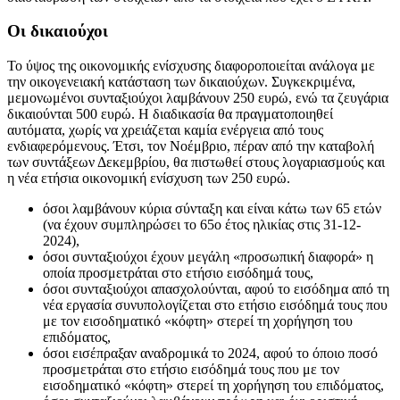
Οι δικαιούχοι
Το ύψος της οικονομικής ενίσχυσης διαφοροποιείται ανάλογα με
την οικογενειακή κατάσταση των δικαιούχων. Συγκεκριμένα,
μεμονωμένοι συνταξιούχοι λαμβάνουν 250 ευρώ, ενώ τα ζευγάρια
δικαιούνται 500 ευρώ. Η διαδικασία θα πραγματοποιηθεί
αυτόματα, χωρίς να χρειάζεται καμία ενέργεια από τους
ενδιαφερόμενους. Έτσι, τον Νοέμβριο, πέραν από την καταβολή
των συντάξεων Δεκεμβρίου, θα πιστωθεί στους λογαριασμούς και
η νέα ετήσια οικονομική ενίσχυση των 250 ευρώ.
όσοι λαμβάνουν κύρια σύνταξη και είναι κάτω των 65 ετών
(να έχουν συμπληρώσει το 65ο έτος ηλικίας στις 31-12-
2024),
όσοι συνταξιούχοι έχουν μεγάλη «προσωπική διαφορά» η
οποία προσμετράται στο ετήσιο εισόδημά τους,
όσοι συνταξιούχοι απασχολούνται, αφού το εισόδημα από τη
νέα εργασία συνυπολογίζεται στο ετήσιο εισόδημά τους που
με τον εισοδηματικό «κόφτη» στερεί τη χορήγηση του
επιδόματος,
όσοι εισέπραξαν αναδρομικά το 2024, αφού το όποιο ποσό
προσμετράται στο ετήσιο εισόδημά τους που με τον
εισοδηματικό «κόφτη» στερεί τη χορήγηση του επιδόματος,