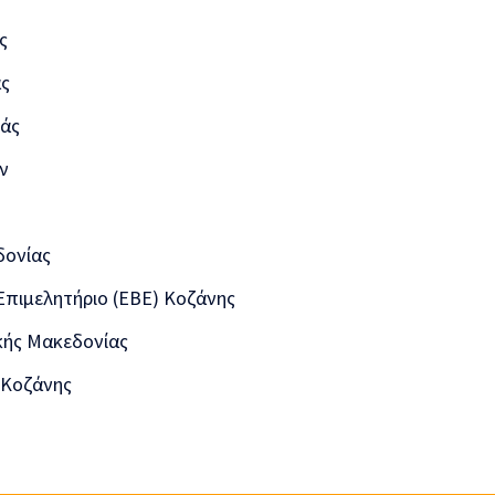
ς
ας
ιάς
ν
δονίας
Επιμελητήριο (ΕΒΕ) Κοζάνης
ής Μακεδονίας
 Κοζάνης