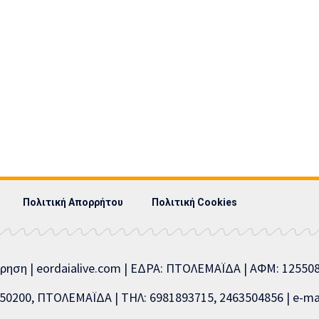
Πολιτική Απορρήτου
Πολιτική Cookies
ίρηση | eordaialive.com | ΕΔΡΑ: ΠΤΟΛΕΜΑΪΔΑ | ΑΦΜ: 1255
0200, ΠΤΟΛΕΜΑΪΔΑ | ΤΗΛ: 6981893715, 2463504856 | e-mai