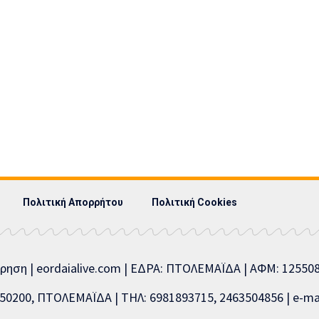
Πολιτική Απορρήτου
Πολιτική Cookies
ίρηση | eordaialive.com | ΕΔΡΑ: ΠΤΟΛΕΜΑΪΔΑ | ΑΦΜ: 1255
0200, ΠΤΟΛΕΜΑΪΔΑ | ΤΗΛ: 6981893715, 2463504856 | e-mai