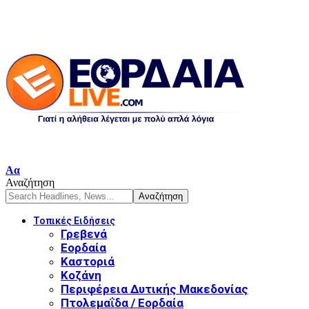
Font
Αα
Resizer
Αναζήτηση
Τοπικές Ειδήσεις
Γρεβενά
Εορδαία
Καστοριά
Κοζάνη
Περιφέρεια Δυτικής Μακεδονίας
Πτολεμαΐδα / Εορδαία