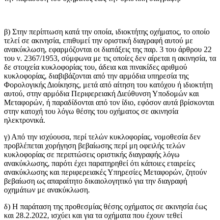
β) Στην περίπτωση κατά την οποία, ιδιοκτήτης οχήματος, το οποίο
τελεί σε ακινησία, επιθυμεί την οριστική διαγραφή αυτού με
ανακύκλωση, εφαρμόζονται οι διατάξεις της παρ. 3 του άρθρου 22
του ν. 2367/1953, σύμφωνα με τις οποίες δεν αίρεται η ακινησία, τα
δε στοιχεία κυκλοφορίας του, άδεια και πινακίδες αριθμού
κυκλοφορίας, διαβιβάζονται από την αρμόδια υπηρεσία της
Φορολογικής Διοίκησης, μετά από αίτηση του κατόχου ή ιδιοκτήτη
αυτού, στην αρμόδια Περιφερειακή Διεύθυνση Υποδομών και
Μεταφορών, ή παραδίδονται από τον ίδιο, εφόσον αυτά βρίσκονται
στην κατοχή του λόγω θέσης του οχήματος σε ακινησία
ηλεκτρονικά.
γ) Από την ισχύουσα, περί τελών κυκλοφορίας, νομοθεσία δεν
προβλέπεται χορήγηση βεβαίωσης περί μη οφειλής τελών
κυκλοφορίας σε περιπτώσεις οριστικής διαγραφής λόγω
ανακύκλωσης, παρότι έχει παρατηρηθεί ότι κάποιες εταιρείες
ανακύκλωσης και περιφερειακές Υπηρεσίες Μεταφορών, ζητούν
βεβαίωση ως απαραίτητο δικαιολογητικό για την διαγραφή
οχημάτων με ανακύκλωση.
δ) Η παράταση της προθεσμίας θέσης οχήματος σε ακινησία έως
και 28.2.2022, ισχύει και για τα οχήματα που έχουν τεθεί