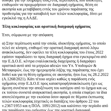
δόθηκε για την πληρωμή τους) στις περιπτώσεις που ιδιοκτήτες
επιθυμούν να προχωρήσουν σε διαγραφή οχήματος, θέση σε
ακινησία και μεταβίβαση εντός του χρόνου παράτασης της
προθεσμίας για την καταβολή των τελών κυκλοφορίας, δίνει με
εγκύκλιό της η ΑΑΔΕ.
Τέλη κυκλοφορίας και οριστική διαγραφή οχήματος
Έτσι, σύμφωνα με την απόφαση
α) Στην περίπτωση κατά την οποία, ιδιοκτήτης οχήματος, το οποίο
τελεί σε κίνηση, επιθυμεί την οριστική διαγραφή αυτού λόγω
ανακύκλωσης, δεν οφείλει τα τέλη κυκλοφορίας του έτους 2022
εφόσον παραδώσει το προς διαγραφή όχημα στα εγκεκριμένα από
την Ε.Δ.Ο.Ε. κέντρα εναλλακτικής διαχείρισης ή διαγράψει
οριστικά αυτό από τα μητρώα αδειών του Υπ. Υποδομών &
Μεταφορών, έως την ημερομηνία λήξης της παράτασης που έχει
δοθεί και για τη θέση οχήματος σε ακινησία, ήτοι έως τις 28.2.2022
(Α.1268/2021). Κάτι τέτοιο ισχύει καθώς η παράδοση ενός
οχήματος στην Ε.Δ.Ο.Ε προς καταστροφή/ανακύκλωση έχει ως
άμεση συνέπεια την αποξένωση του κατόχου από το όχημα και ως
εκ τούτου συνιστά αναγκαστική ακινησία, η οποία επιφέρει τα ίδια
αποτελέσματα με την εκούσια όσον αφορά σε θέματα έκπτωσης
τελών κυκλοφορίας (σχετικές οι διατάξεις του άρθρου 22 του
ν.2367/1953 και η ΠΟΛ. 1091/2012) και καλύπτει την περίοδο από
την παράδοση του οχήματος έως την οριστική διαγραφή.