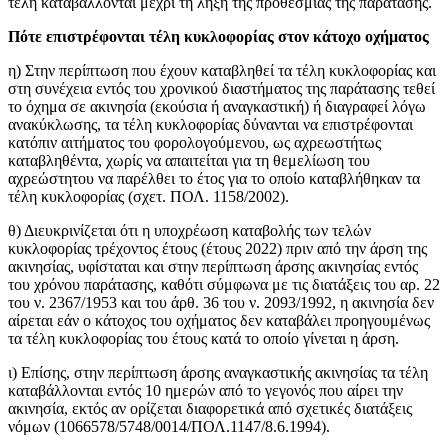
τέλη καταβάλλονται μέχρι τη λήξη της προθεσμίας της παράτασης.
Πότε επιστρέφονται τέλη κυκλοφορίας στον κάτοχο οχήματος
η) Στην περίπτωση που έχουν καταβληθεί τα τέλη κυκλοφορίας και
στη συνέχεια εντός του χρονικού διαστήματος της παράτασης τεθεί
το όχημα σε ακινησία (εκούσια ή αναγκαστική) ή διαγραφεί λόγω
ανακύκλωσης, τα τέλη κυκλοφορίας δύνανται να επιστρέφονται
κατόπιν αιτήματος του φορολογούμενου, ως αχρεωστήτως
καταβληθέντα, χωρίς να απαιτείται για τη θεμελίωση του
αχρεώστητου να παρέλθει το έτος για το οποίο καταβλήθηκαν τα
τέλη κυκλοφορίας (σχετ. ΠΟΛ. 1158/2002).
θ) Διευκρινίζεται ότι η υποχρέωση καταβολής των τελών
κυκλοφορίας τρέχοντος έτους (έτους 2022) πριν από την άρση της
ακινησίας, υφίσταται και στην περίπτωση άρσης ακινησίας εντός
του χρόνου παράτασης, καθότι σύμφωνα με τις διατάξεις του αρ. 22
του ν. 2367/1953 και του άρθ. 36 του ν. 2093/1992, η ακινησία δεν
αίρεται εάν ο κάτοχος του οχήματος δεν καταβάλει προηγουμένως
τα τέλη κυκλοφορίας του έτους κατά το οποίο γίνεται η άρση.
ι) Επίσης, στην περίπτωση άρσης αναγκαστικής ακινησίας τα τέλη
καταβάλλονται εντός 10 ημερών από το γεγονός που αίρει την
ακινησία, εκτός αν ορίζεται διαφορετικά από σχετικές διατάξεις
νόμων (1066578/5748/0014/ΠΟΛ.1147/8.6.1994).