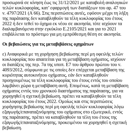
προσωρινά σε κίνηση έως τις 31/12/2021 με καταβολή αναλογικών
τελών κυκλοφορίας, κατ’ εφαρμογή των διατάξεων του αρ. 47 του
ν. 4797/2021 (Α ́66). Στις περιπτώσεις αυτές, εφόσον μέχρι τη λήξη
της παράτασης δεν καταβληθούν τα τέλη κυκλοφορίας του έτους
2022 ή δεν τεθεί το όχημα εκ νέου σε ακινησία, τότε ισχύουν τα
διαλαμβανόμενα στην εγκύκλιο Ε.2105/2021 και για το 2021
επιβάλλεται το πρόστιμο για μη εμπρόθεσμη θέση σε ακινησία.
Οι βεβαιώσεις για τις μεταβιβάσεις οχημάτων
ε) Αναφορικά με τη χορήγηση βεβαίωσης περί μη οφειλής τελών
κυκλοφορίας που απαιτείται για τη μεταβίβαση οχήματος, ισχύουν
οι διατάξεις της περ. 7α της υποπ. Ε7 του άρθρου πρώτου του ν.
4093/2012, σύμφωνα με τις οποίες δεν επέρχεται μεταβίβαση της
κυριότητας αυτοκινήτου οχήματος, εάν δεν καταβληθούν
προηγουμένως τα τέλη κυκλοφορίας του έτους εντός του οποίου
λαμβάνει χώρα η μεταβίβαση αυτή. Επομένως, κατά τη μεταβίβαση
οχήματος εντός του χρονικού διαστήματος της παράτασης, για να
χορηγηθεί η σχετική βεβαίωση, πρέπει να καταβληθούν τα τέλη
κυκλοφορίας του έτους 2022. Ομοίως και στις περιπτώσεις
χορήγησης βεβαίωσης περί μη οφειλής τελών κυκλοφορίας λόγω
εξαγωγής/επαναταξινόμησης του οχήματος στο εξωτερικό, εντός
της παράτασης, πρέπει να καταβληθούν τα τέλη του έτους της
εξαγωγής/επαναταξινόμησης, προκειμένου να χορηγηθεί η σχετική
βεβαίωση.