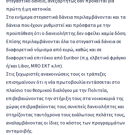
στεγαστικό δάνειο, ανεξαρτήτως εάν πρόκειται για
πρώτη ή μη κατοικία.
Στα ενήμερα στεγαστικά δάνεια περιλαμβάνονται και τα
δάνεια που έχουν ρυθμιστεί και πρόσφατα με την
προϋπόθεση ότι ο δανειολήπτης δεν οφείλει καμία δόση.
Επίσης περιλαμβάνονται όλα τα στεγαστικά δάνεια σε
διαφορετικό νόμισμα από ευρώ, καθώς και σε
διαφορετικό επιτόκιο από Euribor (π.χ. ελβετικό φράγκο
ή/και Libor, MRO EKΤ κ.λπ).
Στις ξεχωριστές ανακοινώσεις τους οι τράπεζες
επισημαίνουν ότι η νέα πρωτοβουλία εντάσσεται στο
πλαίσιο του θεσμικού διαλόγου με την Πολιτεία,
επιβεβαιώνοντας την στήριξη τους στα νοικοκυριά της
χώρας επιβραβεύοντας τους συνεπείς δανειολήπτες και
στηρίζοντας ταυτόχρονα τους ευάλωτους πελάτες τους,
αναλαμβάνοντας οι ίδιες το κόστος των προγραμμάτων
ανταμοιβής.