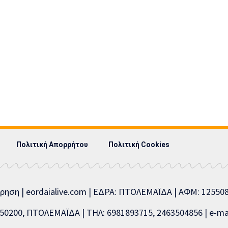
Πολιτική Απορρήτου
Πολιτική Cookies
ίρηση | eordaialive.com | ΕΔΡΑ: ΠΤΟΛΕΜΑΪΔΑ | ΑΦΜ: 1255
0200, ΠΤΟΛΕΜΑΪΔΑ | ΤΗΛ: 6981893715, 2463504856 | e-mai